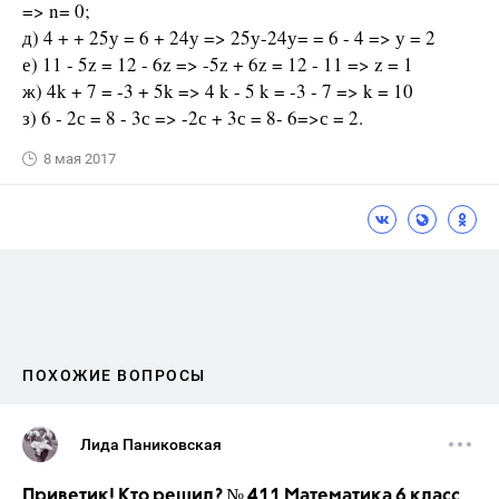
=> n= 0;
д) 4 + + 25у = 6 + 24у => 25у-24у= = 6 - 4 => у = 2
е) 11 - 5z = 12 - 6z => -5z + 6z = 12 - 11 => z = 1
ж) 4k + 7 = -3 + 5k => 4 k - 5 k = -3 - 7 => k = 10
з) 6 - 2с = 8 - 3с => -2с + 3с = 8- 6=>с = 2.
8 мая 2017
ПОХОЖИЕ ВОПРОСЫ
Лида Паниковская
Приветик! Кто решил? № 411 Математика 6 класс