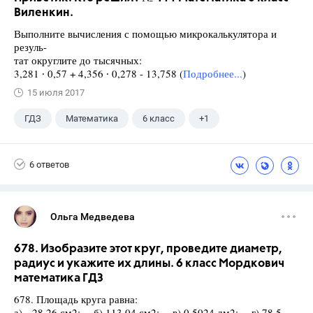
Виленкин.
Выполните вычисления с помощью микрокалькулятора и
резуль-
тат округлите до тысячных:
3,281 ∙ 0,57 + 4,356 ∙ 0,278 - 13,758 (
Подробнее...
)
15 июля 2017
ГДЗ
Математика
6 класс
+1
Виленкин Н.Я.
6 ответов
Ольга Медведева
678. Изобразите этот круг, проведите диаметр,
радиус и укажите их длины. 6 класс Мордкович
математика ГДЗ
678. Площадь круга равна:
а) 28,26 см2; б) 113,04 см2; в) 0,5024 дм2; г) 78,5