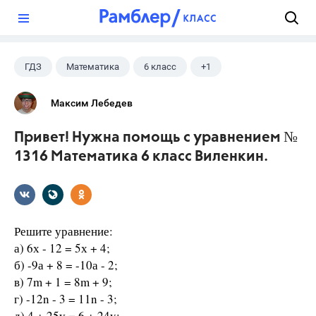
?
ГДЗ
Математика
6 класс
+1
Виленкин Н.Я.
Максим Лебедев
Привет! Нужна помощь с уравнением №
1316 Математика 6 класс Виленкин.
Решите уравнение:
а) 6х - 12 = 5х + 4;
б) -9а + 8 = -10а - 2;
в) 7m + 1 = 8m + 9;
г) -12n - 3 = 11n - 3;
д) 4 + 25у = 6 + 24y;