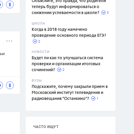
Объясните, это правда, что родители
теперь будут информироваться о
3
снижении успеваемости в школе?
ШКОЛА
спитание
Когда в 2018 году намечено
проведение основного периода ЕГЭ?
2
НОВОСТИ
рые
Будет ли как-то улучшаться система
проверки и организации итоговых
2
сочинений?
ВУЗЫ
Подскажите, почему закрыли прием в
Московский институт телевидения и
1
радиовещания "Останкино"?
ЧАСТО ИЩУТ