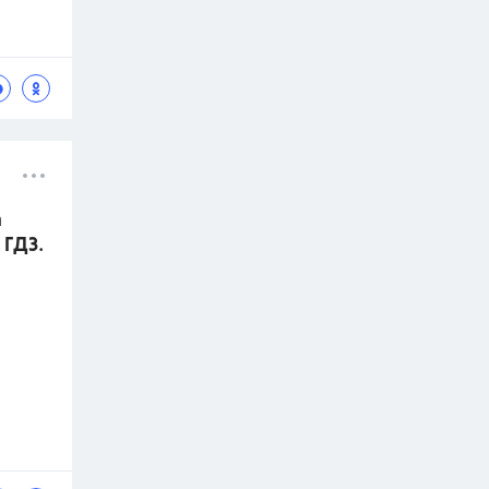
а
 ГДЗ.