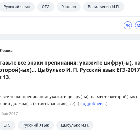
Русский язык
ОГЭ
9 класс
Васильевых И.П.
 Лешка
ставьте все знаки препинания: укажите цифру(-ы), н
оторой(-ых)... Цыбулько И. П. Русский язык ЕГЭ-2017
 13.
е все знаки препинания: укажите цифру(-ы), на месте которой(-ых)
ении должна(-ы) стоять запятая(-ые). (
Подробнее...
)
ября 2017
ЕГЭ
Русский язык
Цыбулько И.П.