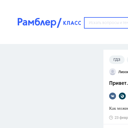
?
ГДЗ
Популярные тем
Лизо
ГДЗ
67571
ответ
Привет.
ЕГЭ
3273
ответа
ОГЭ
Как можно
3460
ответов
23 февр
ФИПИ
30
ответов