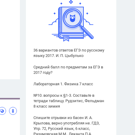
36 вариантов ответов ЕГЭ по русскому
языку 2017. И. П. Цыбулько
Средний балл по предметам за ЕГЭ в
2017 году?
Лабораторная 1. Физика 7 класс
№10. вопросы к §1-3. Составьте в
тетради таблицу. Рудзитис, Фельдман
8 класс химия
Спишите отрывки из басен И. А.
Крылова, верно употребляя не. ГДЗ,
Упр. 72, Русский язык, 6 класс,
Разумовская М.М., Леканта П.А.