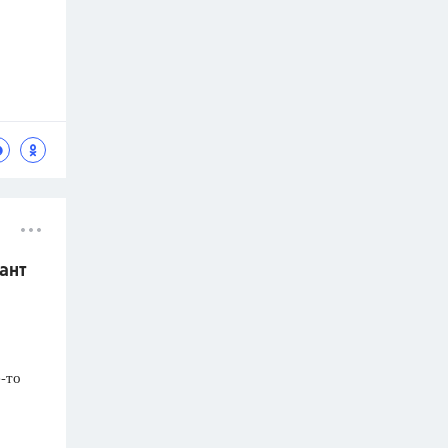
ант
-то