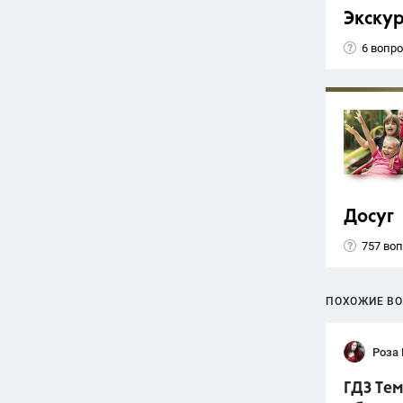
Экску
6 вопр
Досуг
757 во
ПОХОЖИЕ В
Роза
ГДЗ Тем