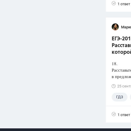
1 ответ
Мари
ЕГЭ-201
Расстав
которой
18.
Расставьт
в предлож
25 сент
ГДЗ
1 ответ