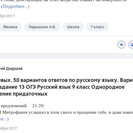
 (
Подробнее...
)
бря 2017
Физика
Перышкин А.В.
Школа
7 класс
сей Дедушев
вых. 50 вариантов ответов по русскому языку. Вари
Задание 13 ОГЭ Русский язык 9 класс Однородное
ение придаточных
редложений 21-29:
итрофанов услышал в этом смехе и прощение себе, и даже какое
е...
)
ября 2017