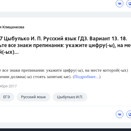
я Клищенкова
7 Цыбулько И. П. Русский язык ГДЗ. Вариант 13. 18.
ьте все знаки препинания: укажите цифру(-ы), на ме
(-ых)...
е все знаки препинания: укажите цифру(-ы), на месте которой(-ых)
ении должна(-ы) стоять запятая(-ые). (
Подробнее...
)
ября 2017
ЕГЭ
Русский язык
Цыбулько И.П.