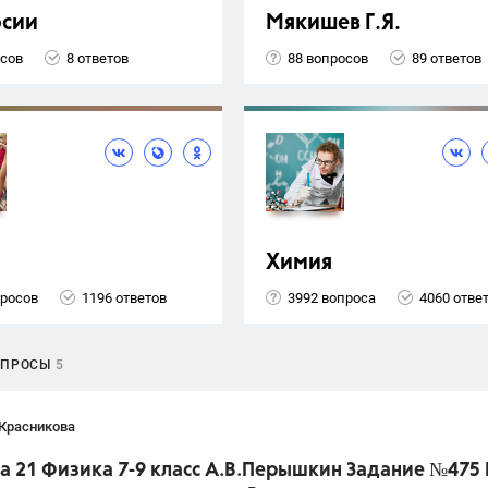
рсии
Мякишев Г.Я.
осов
8 ответов
88 вопросов
89 ответов
Химия
просов
1196 ответов
3992 вопроса
4060 отве
ОПРОСЫ
5
 Красникова
а 21 Физика 7-9 класс А.В.Перышкин Задание №475 