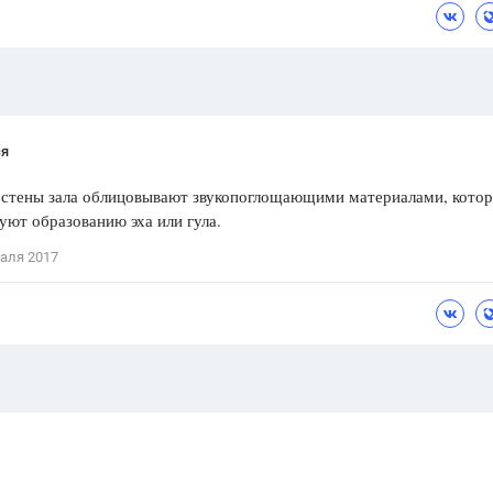
Цветков Л. А.
Психология
Отношения,
Любовь,
Красота,
Во
ся
ПОКАЗАТЬ ВСЕ
о стены зала облицовывают звукопоглощающими материалами, кото
уют образованию эха или гула.
аля 2017