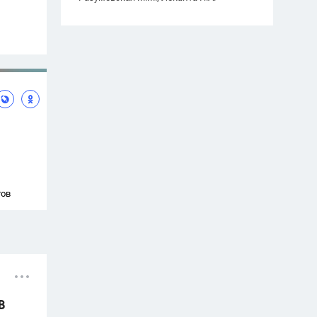
тов
В