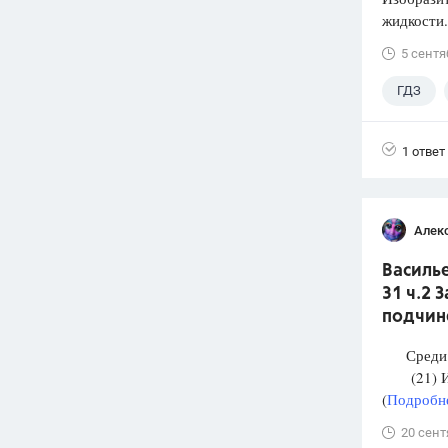
жидкости.
5 сентя
ГДЗ
1 ответ
Алек
Василье
31 ч.2 
подчин
Среди п
(21) И М
(
Подробне
20 сент