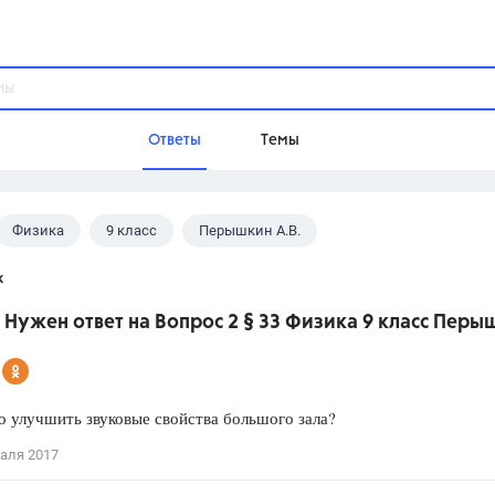
Ответы
Темы
Физика
9 класс
Перышкин А.В.
ы
Домашнее задание
Русский язык,
Химия,
Геометрия,
к
Обществознание,
Физика
 Нужен ответ на Вопрос 2 § 33 Физика 9 класс Перы
Школа
9 класс,
8 класс,
11 класс,
10 клас
6 класс,
4 класс,
5 класс,
1 класс,
 улучшить звуковые свойства большого зала?
Учебники
аля 2017
Разумовская М.М.,
Габриелян О.С
Рудзитис Г.Е.,
Цыбулько И.П.,
Атан