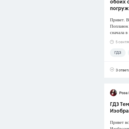
обоих с
погруж
Привет. 
Поплавок
сначала в
5 сентя
ГДЗ
3 ответ
Роза
ГДЗ Тем
Изобра
Привет вс
Изобразит