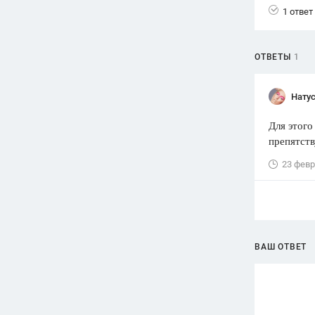
1 ответ
Вузы
1752
ответа
ОТВЕТЫ
1
Олимпиады
82
ответа
Нату
Spotlight
1551
ответ
Для этог
препятств
ГИА
280
ответов
23 февр
ВАШ ОТВЕТ