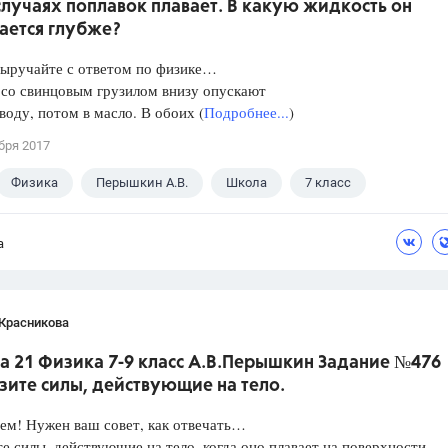
лучаях поплавок плавает. В какую жидкость он
ается глубже?
Выручайте с ответом по физике…
 со свинцовым грузилом внизу опускают
 воду, потом в масло. В обоих (
Подробнее...
)
бря 2017
Физика
Перышкин А.В.
Школа
7 класс
а
 Красникова
а 21 Физика 7-9 класс А.В.Перышкин Задание №476
зите силы, действующие на тело.
ем! Нужен ваш совет, как отвечать…
е силы, действующие на тело, когда оно плавает на поверхности