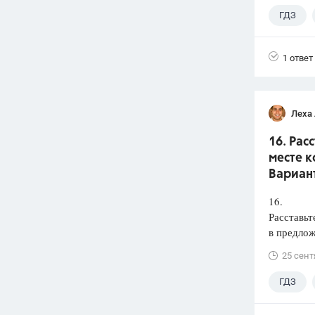
ГДЗ
1 ответ
Леха
16. Рас
месте к
Вариант
16.
Расставьт
в предлож
25 сент
ГДЗ