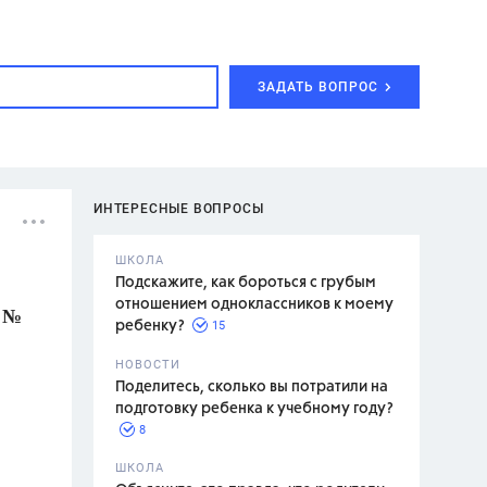
ЗАДАТЬ ВОПРОС
ИНТЕРЕСНЫЕ ВОПРОСЫ
ШКОЛА
Подскажите, как бороться с грубым
отношением одноклассников к моему
а №
15
ребенку?
с,
7 класс,
НОВОСТИ
2 класс
Поделитесь, сколько вы потратили на
подготовку ребенка к учебному году?
8
.,
ШКОЛА
асян Л.С.,