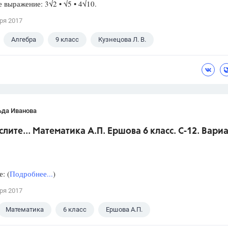
 выражение: 3√2 • √5 • 4√10.
ря 2017
Алгебра
9 класс
Кузнецова Л. В.
ьда Иванова
слите... Математика А.П. Ершова 6 класс. С-12. Вариа
: (
Подробнее...
)
ря 2017
Математика
6 класс
Ершова А.П.