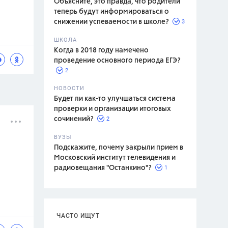
Объясните, это правда, что родители
теперь будут информироваться о
3
снижении успеваемости в школе?
ШКОЛА
спитание
Когда в 2018 году намечено
проведение основного периода ЕГЭ?
2
НОВОСТИ
Будет ли как-то улучшаться система
проверки и организации итоговых
2
сочинений?
ВУЗЫ
Подскажите, почему закрыли прием в
Московский институт телевидения и
1
радиовещания "Останкино"?
ЧАСТО ИЩУТ