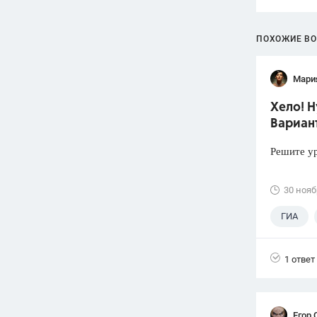
ПОХОЖИЕ В
Мари
Хело! 
Вариант
Решите ур
30 нояб
ГИА
1 ответ
Егор 