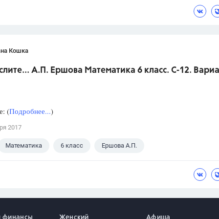
ана Кошка
слите... А.П. Ершова Математика 6 класс. С-12. Вариа
: (
Подробнее...
)
ря 2017
Математика
6 класс
Ершова А.П.
и финансы
Женский
Афиша