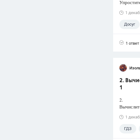
Упростите
1 декаб
Досуг
1 ответ
Изол
2. Вычи
1
2.
Вычислите
1 декаб
ГДЗ