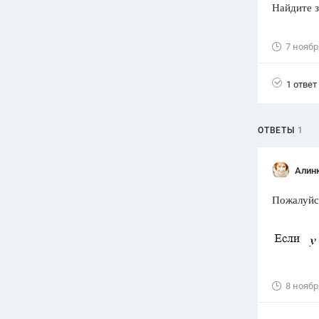
Найдите 
Вузы
1752
ответа
7 ноябр
Олимпиады
82
ответа
1 ответ
Spotlight
1551
ответ
ОТВЕТЫ
1
ГИА
280
ответов
Алин
Пожалуйс
8 ноябр