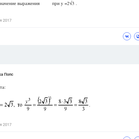
значение выражения
при y =2√3 .
Цветков Л. А.
Психология
я 2017
Отношения,
Любовь,
Красота,
Во
ПОКАЗАТЬ ВСЕ
ка Попс
та:
я 2017