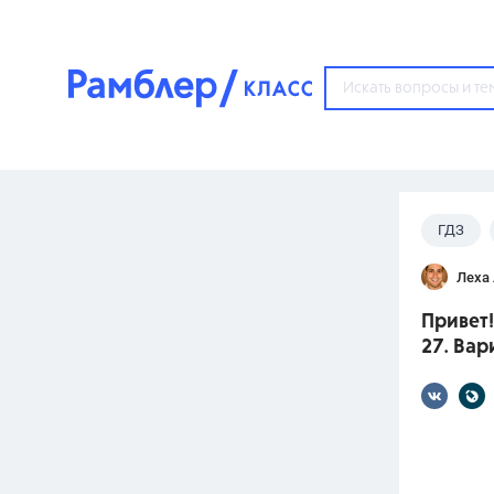
?
ГДЗ
Популярные тем
Леха
ГДЗ
67571
ответ
Привет
ЕГЭ
27. Вар
3273
ответа
ОГЭ
3460
ответов
ФИПИ
30
ответов