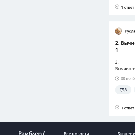
1 ответ
Русл
2. Вычи
1
2.
Вычислите
30 нояб
ГДЗ
1 ответ
Все новости
Бизнес 