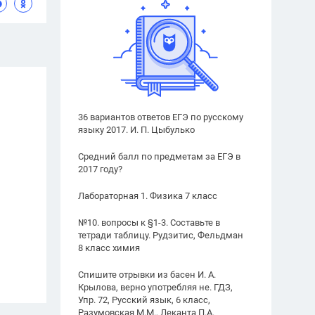
36 вариантов ответов ЕГЭ по русскому
языку 2017. И. П. Цыбулько
Средний балл по предметам за ЕГЭ в
2017 году?
Лабораторная 1. Физика 7 класс
№10. вопросы к §1-3. Составьте в
тетради таблицу. Рудзитис, Фельдман
8 класс химия
Спишите отрывки из басен И. А.
Крылова, верно употребляя не. ГДЗ,
Упр. 72, Русский язык, 6 класс,
Разумовская М.М., Леканта П.А.