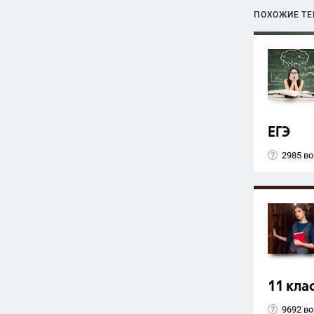
ПОХОЖИЕ Т
ЕГЭ
2985 в
11 кла
9692 в