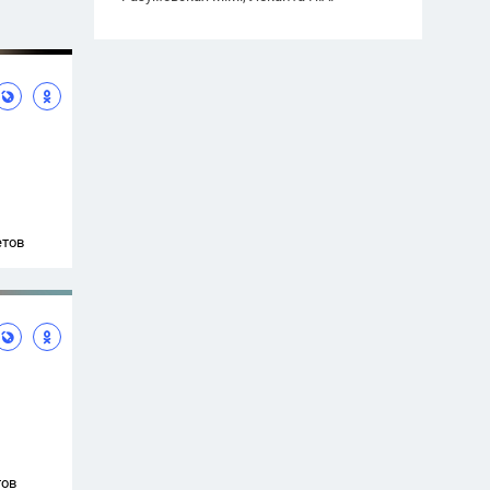
етов
тов