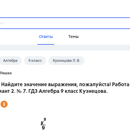
Ответы
Темы
Алгебра
9 класс
Кузнецова Л. В.
ы
Домашнее задание
Русский язык,
Химия,
Геометрия,
 Лешка
Обществознание,
Физика
! Найдите значение выражения, пожалуйста! Работ
Школа
иант 2. № 7. ГДЗ Алгебра 9 класс Кузнецова.
9 класс,
8 класс,
11 класс,
10 клас
6 класс,
4 класс,
5 класс,
1 класс,
Учебники
Разумовская М.М.,
Габриелян О.С
Рудзитис Г.Е.,
Цыбулько И.П.,
Атан