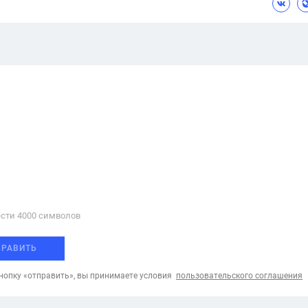
сти 4000 cимволов
ПРАВИТЬ
опку «отправить», вы принимаете условия
пользовательского соглашения