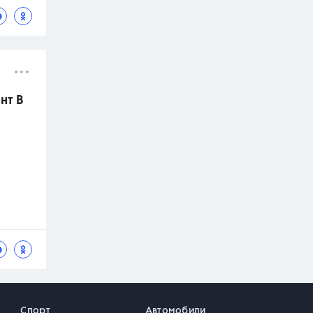
нт В
Спорт
Автомобили