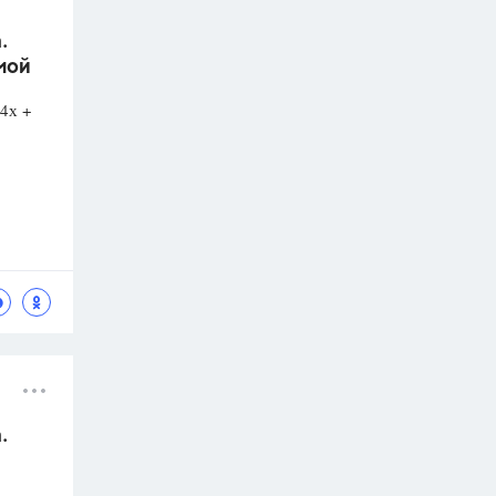
.
мой
4х +
.