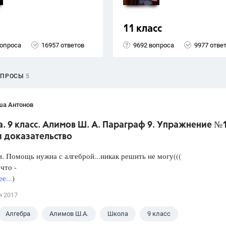
11 класс
вопроса
16957 ответов
9692 вопроса
9977 отве
ОПРОСЫ
5
ша Антонов
. 9 класс. Алимов Ш. А. Параграф 9. Упражнение №
и доказательство
. Помощь нужна с алгеброй...никак решить не могу(((
что -
е...
)
я 2017
Алгебра
Алимов Ш.А.
Школа
9 класс