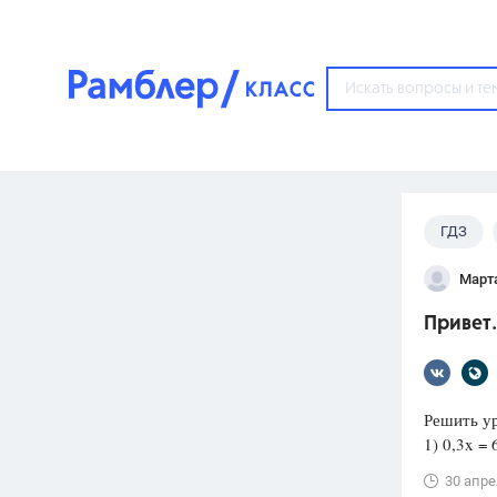
?
ГДЗ
Популярные тем
Март
ГДЗ
67571
ответ
Привет.
ЕГЭ
3273
ответа
ОГЭ
Решить у
3460
ответов
1) 0,3x = 
ФИПИ
30 апре
30
ответов