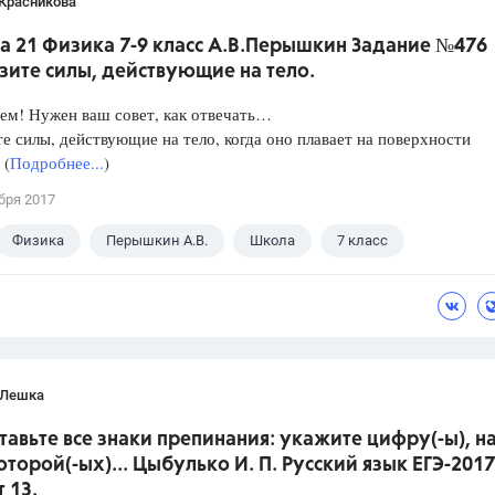
 Красникова
а 21 Физика 7-9 класс А.В.Перышкин Задание №476
зите силы, действующие на тело.
ем! Нужен ваш совет, как отвечать…
е силы, действующие на тело, когда оно плавает на поверхности
 (
Подробнее...
)
бря 2017
Физика
Перышкин А.В.
Школа
7 класс
 Лешка
ставьте все знаки препинания: укажите цифру(-ы), н
оторой(-ых)... Цыбулько И. П. Русский язык ЕГЭ-2017
 13.