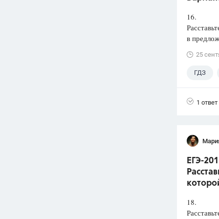
16.
Расставьт
в предлож
25 сент
ГДЗ
1 ответ
Мари
ЕГЭ-201
Расстав
которой
18.
Расставьт