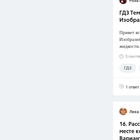
Роза
ГДЗ Тем
Изобра
Привет вс
Изобразит
жидкости.
5 сентя
ГДЗ
1 ответ
Леха
16. Рас
месте к
Вариант