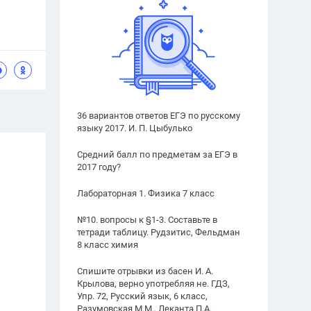
36 вариантов ответов ЕГЭ по русскому
языку 2017. И. П. Цыбулько
Средний балл по предметам за ЕГЭ в
2017 году?
Лабораторная 1. Физика 7 класс
№10. вопросы к §1-3. Составьте в
тетради таблицу. Рудзитис, Фельдман
8 класс химия
Спишите отрывки из басен И. А.
Крылова, верно употребляя не. ГДЗ,
Упр. 72, Русский язык, 6 класс,
Разумовская М.М., Леканта П.А.