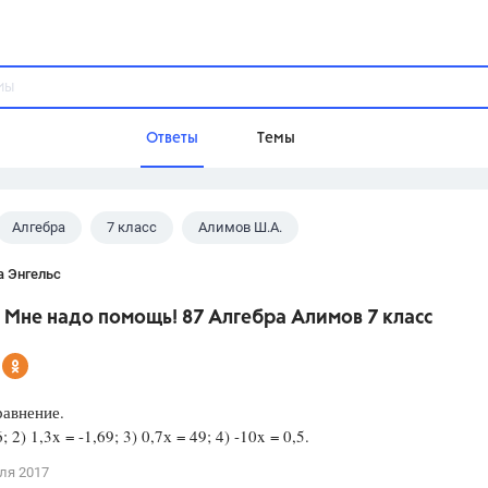
Ответы
Темы
Алгебра
7 класс
Алимов Ш.А.
ы
Домашнее задание
Русский язык,
Химия,
Геометрия,
а Энгельс
Обществознание,
Физика
 Мне надо помощь! 87 Алгебра Алимов 7 класс
Школа
9 класс,
8 класс,
11 класс,
10 клас
6 класс,
4 класс,
5 класс,
1 класс,
равнение.
Учебники
6; 2) 1,3x = -1,69; 3) 0,7х = 49; 4) -10x = 0,5.
Разумовская М.М.,
Габриелян О.С
ля 2017
Рудзитис Г.Е.,
Цыбулько И.П.,
Атан