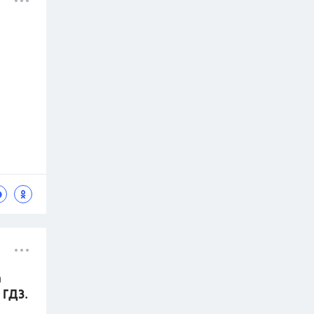
а
 ГДЗ.