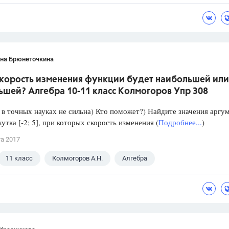
ана Брюнеточкина
скорость изменения функции будет наибольшей или
ьшей? Алгебра 10-11 класс Колмогоров Упр 308
в точных науках не сильна) Кто поможет?) Найдите значения аргу
утка [-2; 5], при которых скорость изменения (
Подробнее...
)
та 2017
11 класс
Колмогоров А.Н.
Алгебра