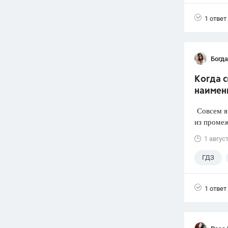
1 ответ
Богд
Когда 
наимен
Совсем я 
из промеж
1 авгус
ГДЗ
1 ответ