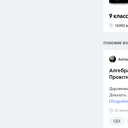
9 класс
16392 
ПОХОЖИЕ В
Анто
Алгебра
Провст
Даровчики
Доказать, 
(
Подробне
21 июл
ГДЗ