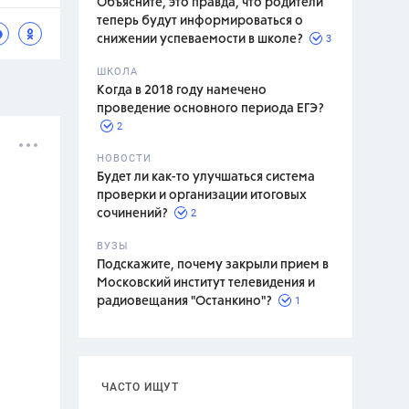
Объясните, это правда, что родители
теперь будут информироваться о
3
снижении успеваемости в школе?
ШКОЛА
спитание
Когда в 2018 году намечено
проведение основного периода ЕГЭ?
2
НОВОСТИ
Будет ли как-то улучшаться система
проверки и организации итоговых
2
сочинений?
ВУЗЫ
Подскажите, почему закрыли прием в
Московский институт телевидения и
1
радиовещания "Останкино"?
ЧАСТО ИЩУТ