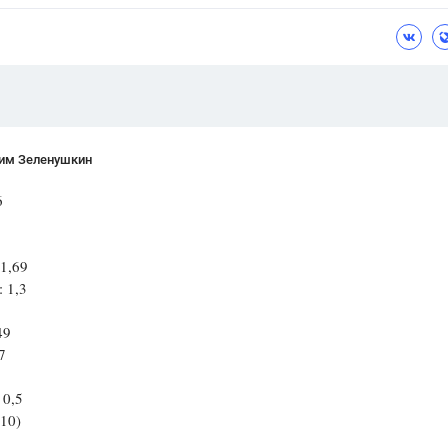
Цветков Л. А.
Психология
Отношения,
Любовь,
Красота,
Во
ПОКАЗАТЬ ВСЕ
им Зеленушкин
6
-1,69
: 1,3
49
7
 0,5
-10)