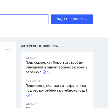
ЗАДАТЬ ВОПРОС
ИНТЕРЕСНЫЕ ВОПРОСЫ
ШКОЛА
Подскажите, как бороться с грубым
отношением одноклассников к моему
15
ребенку?
с,
7 класс,
НОВОСТИ
2 класс
Поделитесь, сколько вы потратили на
подготовку ребенка к учебному году?
8
.,
ШКОЛА
асян Л.С.,