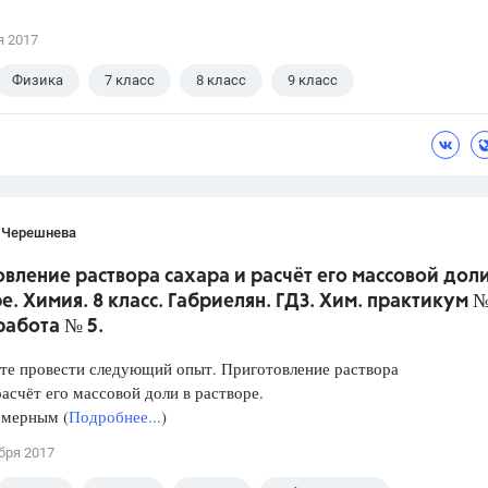
я 2017
Физика
7 класс
8 класс
9 класс
 В.И.
 Черешнева
вление раствора сахара и расчёт его массовой доли
е. Химия. 8 класс. Габриелян. ГДЗ. Хим. практикум №
работа № 5.
те провести следующий опыт. Приготовление раствора
расчёт его массовой доли в растворе.
 мерным (
Подробнее...
)
бря 2017