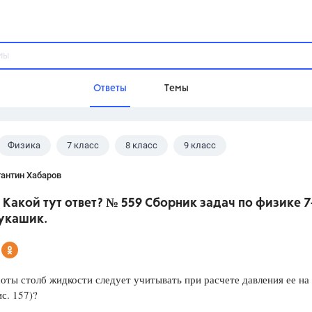
Ответы
Темы
Физика
7 класс
8 класс
9 класс
ы
Домашнее задание
Русский язык,
Химия,
Геометрия,
 В.И.
антин Хабаров
Обществознание,
Физика
 Какой тут ответ? № 559 Сборник задач по физике 7
Школа
Лукашик.
9 класс,
8 класс,
11 класс,
10 клас
6 класс,
4 класс,
5 класс,
1 класс,
Учебники
оты столб жидкости следует учитывать при расчете давления ее на
ис. 157)?
Разумовская М.М.,
Габриелян О.С
Рудзитис Г.Е.,
Цыбулько И.П.,
Атан