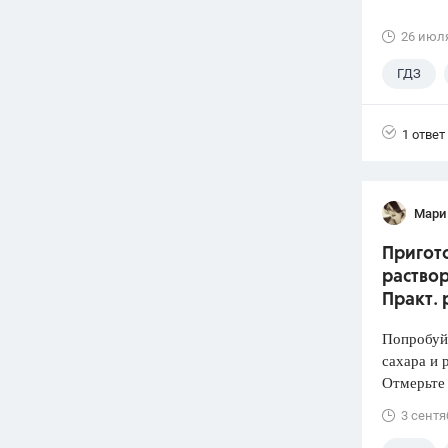
26 июл
ГДЗ
Лукашик
1 ответ
Мари
Пригото
раствор
Практ. 
Попробуй
сахара и 
Отмерьте
3 сентя