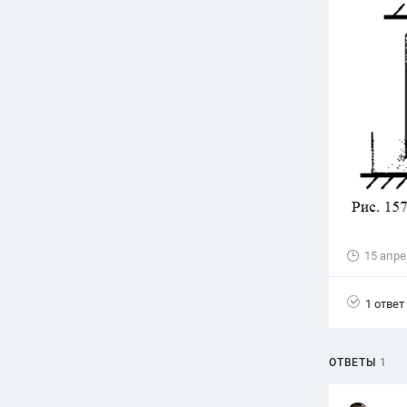
Вузы
1752
ответа
Олимпиады
82
ответа
Spotlight
1551
ответ
ГИА
280
ответов
15 апре
1 ответ
ОТВЕТЫ
1