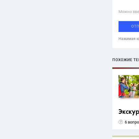
Можно вве
ОТ
Нажимая кн
ПОХОЖИЕ Т
Экску
6 вопр