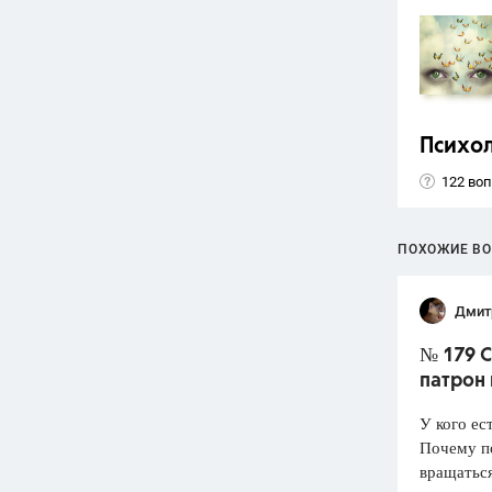
Психо
122 во
ПОХОЖИЕ В
Дмит
№ 179 С
патрон
У кого ес
Почему по
вращатьс