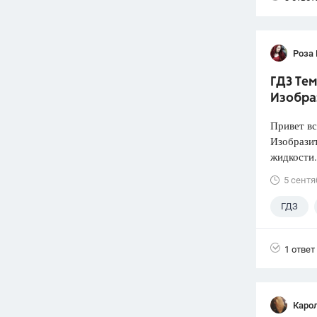
Роза
ГДЗ Тем
Изобра
Привет вс
Изобразит
жидкости.
5 сентя
ГДЗ
1 ответ
Каро