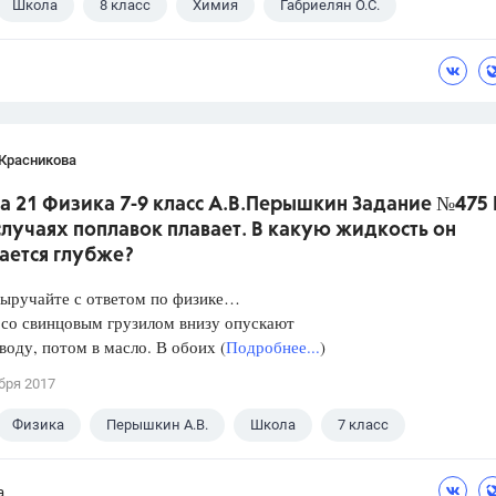
Школа
8 класс
Химия
Габриелян О.С.
 Красникова
а 21 Физика 7-9 класс А.В.Перышкин Задание №475 
лучаях поплавок плавает. В какую жидкость он
ается глубже?
Выручайте с ответом по физике…
 со свинцовым грузилом внизу опускают
 воду, потом в масло. В обоих (
Подробнее...
)
бря 2017
Физика
Перышкин А.В.
Школа
7 класс
а