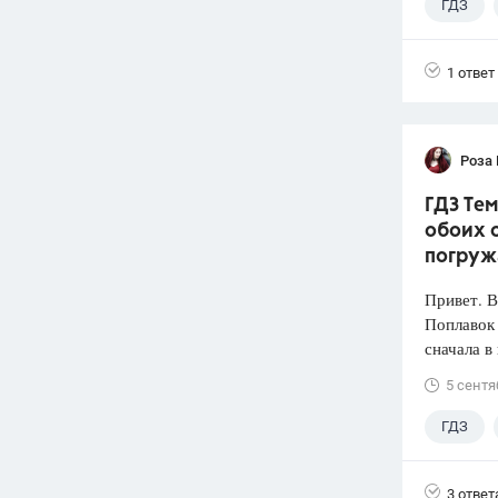
ГДЗ
1 ответ
Роза
ГДЗ Тем
обоих с
погруж
Привет. 
Поплавок
сначала в
5 сентя
ГДЗ
3 ответ