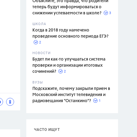
Объясните, это правда, что родители
теперь будут информироваться о
3
снижении успеваемости в школе?
ШКОЛА
спитание
Когда в 2018 году намечено
проведение основного периода ЕГЭ?
2
НОВОСТИ
Будет ли как-то улучшаться система
проверки и организации итоговых
2
сочинений?
ВУЗЫ
Подскажите, почему закрыли прием в
Московский институт телевидения и
1
радиовещания "Останкино"?
ЧАСТО ИЩУТ