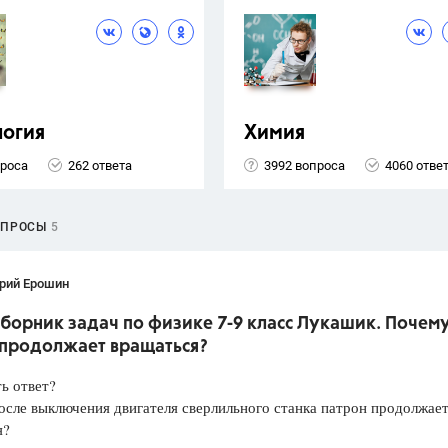
логия
Химия
проса
262 ответа
3992 вопроса
4060 отве
ОПРОСЫ
5
рий Ерошин
борник задач по физике 7-9 класс Лукашик. Почем
 продолжает вращаться?
ть ответ?
сле выключения двигателя сверлильного станка патрон продолжае
я?