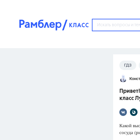
?
ГДЗ
Популярные тем
Лукашик
Конст
ГДЗ
67571
ответ
Привет!
ЕГЭ
класс 
3273
ответа
ОГЭ
3460
ответов
Какой выс
сосуда (р
ФИПИ
30
ответов