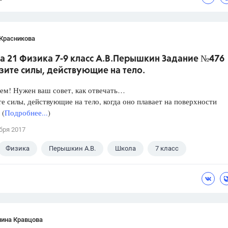
 Красникова
а 21 Физика 7-9 класс А.В.Перышкин Задание №476
зите силы, действующие на тело.
ем! Нужен ваш совет, как отвечать…
е силы, действующие на тело, когда оно плавает на поверхности
 (
Подробнее...
)
бря 2017
Физика
Перышкин А.В.
Школа
7 класс
лина Кравцова