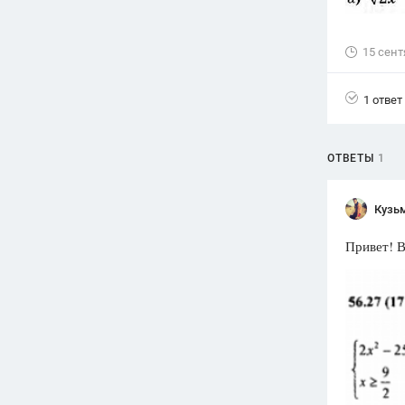
Вузы
1752
ответа
15 сент
Олимпиады
82
ответа
1 ответ
Spotlight
1551
ответ
ОТВЕТЫ
1
ГИА
280
ответов
Кузь
Привет! В