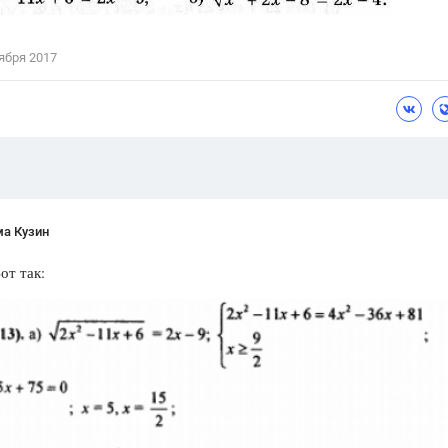
Цветков Л. А.
ября 2017
Психология
Отношения,
Любовь,
Красота,
Во
ПОКАЗАТЬ ВСЕ
ма Кузин
от так: