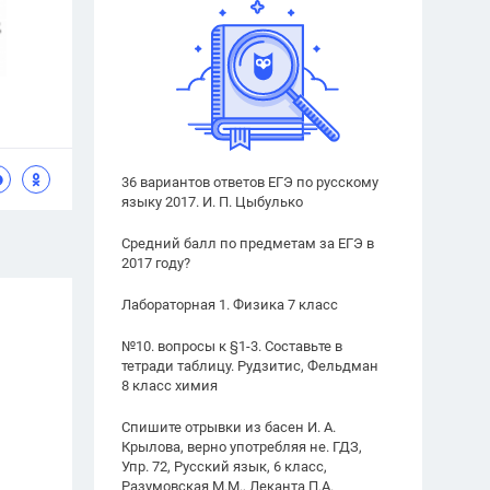
36 вариантов ответов ЕГЭ по русскому
языку 2017. И. П. Цыбулько
Средний балл по предметам за ЕГЭ в
2017 году?
Лабораторная 1. Физика 7 класс
№10. вопросы к §1-3. Составьте в
тетради таблицу. Рудзитис, Фельдман
8 класс химия
Спишите отрывки из басен И. А.
Крылова, верно употребляя не. ГДЗ,
Упр. 72, Русский язык, 6 класс,
Разумовская М.М., Леканта П.А.