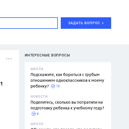
ЗАДАТЬ ВОПРОС
ИНТЕРЕСНЫЕ ВОПРОСЫ
ШКОЛА
Подскажите, как бороться с грубым
отношением одноклассников к моему
11
15
ребенку?
с,
7 класс,
НОВОСТИ
2 класс
Поделитесь, сколько вы потратили на
подготовку ребенка к учебному году?
8
.,
ШКОЛА
асян Л.С.,