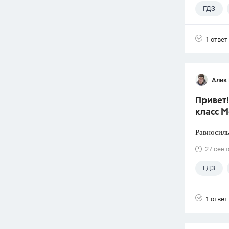
ГДЗ
1 ответ
Алик 
Привет!
класс 
Равносиль
27 сент
ГДЗ
1 ответ