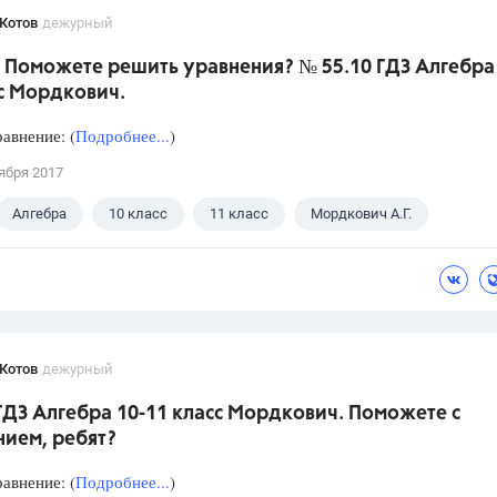
Котов
дежурный
 Поможете решить уравнения? № 55.10 ГДЗ Алгебра 
с Мордкович.
авнение: (
Подробнее...
)
ября 2017
Алгебра
10 класс
11 класс
Мордкович А.Г.
Котов
дежурный
ГДЗ Алгебра 10-11 класс Мордкович. Поможете с
нием, ребят?
авнение: (
Подробнее...
)