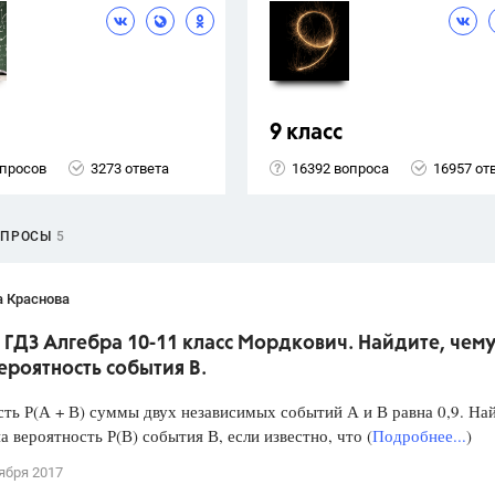
9 класс
опросов
3273 ответа
16392 вопроса
16957 от
ОПРОСЫ
5
а Краснова
 ГДЗ Алгебра 10-11 класс Мордкович. Найдите, чем
ероятность события В.
ть Р(А + В) суммы двух независимых событий А и В равна 0,9. На
а вероятность Р(В) события В, если известно, что (
Подробнее...
)
ября 2017