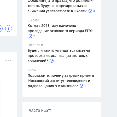
Объясните, это правда, что родители
теперь будут информироваться о
3
снижении успеваемости в школе?
ШКОЛА
спитание
Когда в 2018 году намечено
проведение основного периода ЕГЭ?
2
НОВОСТИ
Будет ли как-то улучшаться система
проверки и организации итоговых
2
сочинений?
ВУЗЫ
Подскажите, почему закрыли прием в
Московский институт телевидения и
1
радиовещания "Останкино"?
ЧАСТО ИЩУТ