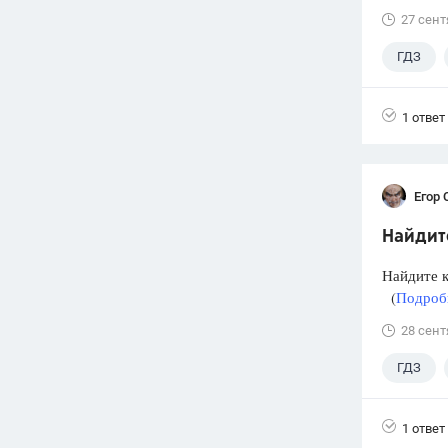
27 сент
ГДЗ
1 ответ
Егор 
Найдите
Найдите ко
(
Подробн
28 сент
ГДЗ
1 ответ