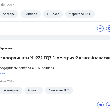
ября 2017
Алгебра
10 класс
11 класс
Мордкович А.Г.
Строчков
 координаты № 922 ГДЗ Геометрия 9 класс Атанасян
ординаты вектора ͞a + ͞b, если: а)
ее...
)
ября 2017
Геометрия
9 класс
Атанасян Л.С.