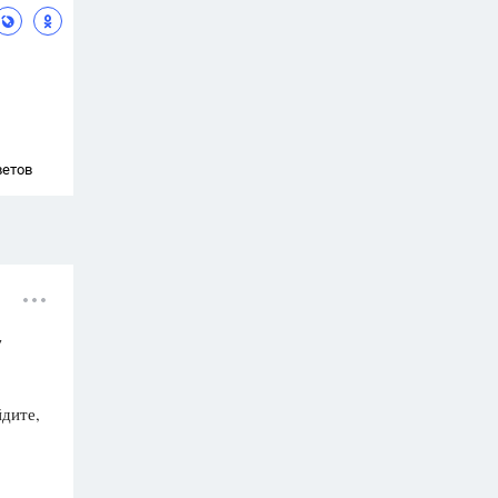
ветов
у
йдите,