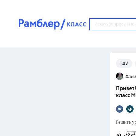
?
ГДЗ
Популярные тем
Ольга
ГДЗ
67571
ответ
Привет!
ЕГЭ
класс 
3273
ответа
ОГЭ
3460
ответов
Решите у
ФИПИ
30
ответов