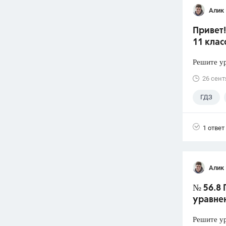
Алик 
Привет!
11 клас
Решите ур
26 сент
ГДЗ
1 ответ
Алик 
№ 56.8 
уравне
Решите ур