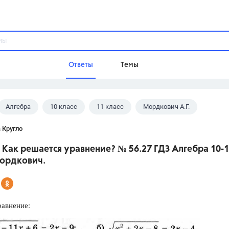
Ответы
Темы
Алгебра
10 класс
11 класс
Мордкович А.Г.
ы
Домашнее задание
Русский язык,
Химия,
Геометрия,
 Кругло
Обществознание,
Физика
 Как решается уравнение? № 56.27 ГДЗ Алгебра 10-
Школа
Мордкович.
9 класс,
8 класс,
11 класс,
10 клас
6 класс,
4 класс,
5 класс,
1 класс,
Учебники
равнение:
Разумовская М.М.,
Габриелян О.С
Рудзитис Г.Е.,
Цыбулько И.П.,
Атан