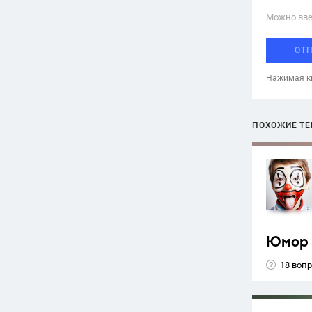
Можно вве
ОТ
Нажимая кн
ПОХОЖИЕ Т
Юмор
18 воп