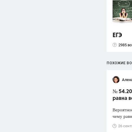
ЕГЭ
2985 в
ПОХОЖИЕ В
Ален
№ 54.20
равна в
Вероятнос
чему равн
26 сент