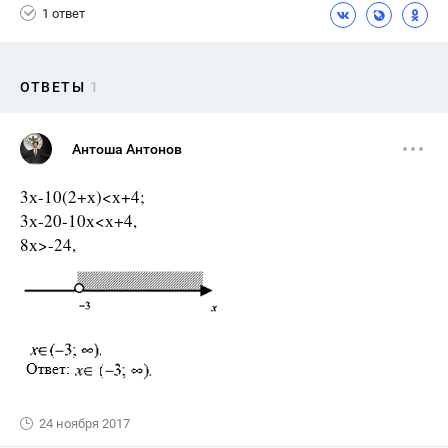
1 ответ
ОТВЕТЫ
1
Антоша Антонов
3х-10(2+х)<х+4;
3х-20-10х<х+4,
8х>-24,
24 ноября 2017