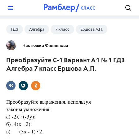
?
ГДЗ
Алгебра
7 класс
Ершова А.П.
Настюшка Филиппова
Преобразуйте С-1 Вариант А1 № 1 ГДЗ
Алгебра 7 класс Ершова А.П.
Преобразуйте выражения, используя
законы умножения:
а) -2x ∙ (-3у);
б) -4(x - 2);
в) (3x - 1) ∙ 2.