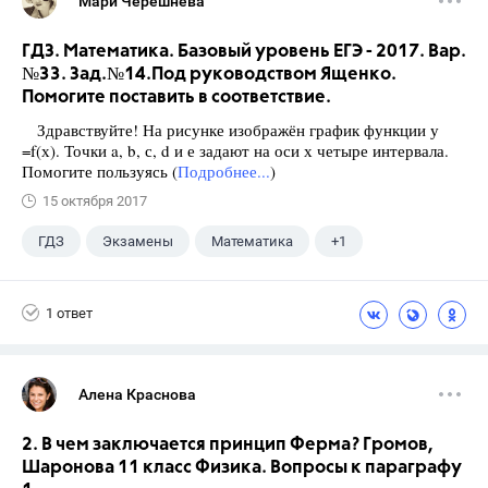
Мари Черешнева
ГДЗ. Математика. Базовый уровень ЕГЭ - 2017. Вар.
№33. Зад.№14.Под руководством Ященко.
Помогите поставить в соответствие.
Здравствуйте! На рисунке изображён график функции у
=f(х). Точки a, b, с, d и е задают на оси х четыре интервала.
Помогите пользуясь (
Подробнее...
)
15 октября 2017
ГДЗ
Экзамены
Математика
+1
Ященко И.В.
1 ответ
Алена Краснова
2. В чем заключается принцип Ферма? Громов,
Шаронова 11 класс Физика. Вопросы к параграфу