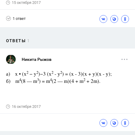
15 октября 2017
1 ответ
ОТВЕТЫ
1
Никита Рыжов
2
2
2
2
а) x • (x
− y
)−3 (x
- у
) = (x - 3)(x + у)(x - у);
4
3
4
2
б) m
(8 — m
) = m
(2 — m)(4 + m
+ 2m).
16 октября 2017