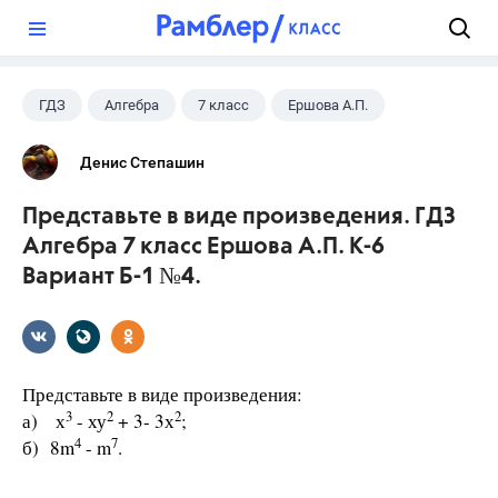
?
ГДЗ
Алгебра
7 класс
Ершова А.П.
Денис Степашин
Представьте в виде произведения. ГДЗ
Алгебра 7 класс Ершова А.П. К-6
Вариант Б-1 №4.
Представьте в виде произведения:
3
2
2
а) х
- ху
+ 3- 3х
;
4
7
б) 8m
- m
.