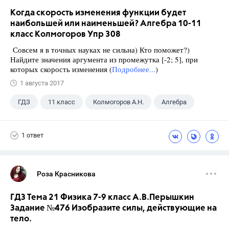
Когда скорость изменения функции будет
наибольшей или наименьшей? Алгебра 10-11
класс Колмогоров Упр 308
Совсем я в точных науках не сильна) Кто поможет?)
Найдите значения аргумента из промежутка [-2; 5], при
которых скорость изменения (
Подробнее...
)
1 августа 2017
ГДЗ
11 класс
Колмогоров А.Н.
Алгебра
1 ответ
Роза Красникова
ГДЗ Тема 21 Физика 7-9 класс А.В.Перышкин
Задание №476 Изобразите силы, действующие на
тело.