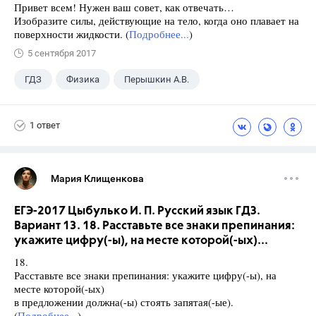
Привет всем! Нужен ваш совет, как отвечать…
Изобразите силы, действующие на тело, когда оно плавает на
поверхности жидкости. (
Подробнее...
)
5 сентября 2017
ГДЗ
Физика
Перышкин А.В.
Школа
+1
7 класс
1 ответ
Мария Клищенкова
ЕГЭ-2017 Цыбулько И. П. Русский язык ГДЗ.
Вариант 13. 18. Расставьте все знаки препинания:
укажите цифру(-ы), на месте которой(-ых)...
18.
Расставьте все знаки препинания: укажите цифру(-ы), на
месте которой(-ых)
в предложении должна(-ы) стоять запятая(-ые).
(
Подробнее...
)