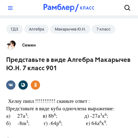
?
ГДЗ
Алгебра
Макарычев Ю.Н.
7 класс
Семен
Представьте в виде Алгебра Макарычев
Ю.Н. 7 класс 901
Хелоу пипл !!!!!!!!!!! скиньте ответ :
Представьте в виде куба одночлена выражение:
3
6
3
6
а) 27а
; в) 8b
; д) -27а
х
;
3
6
6
9
б) -8m
; г) -64р
; е) 64а
х
.