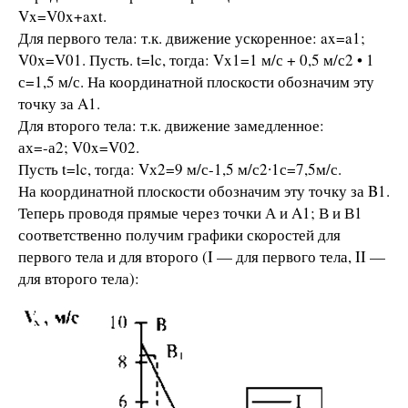
Vx=V0x+axt.
Для первого тела: т.к. движение ускоренное: ax=a1;
V0x=V01. Пусть. t=lc, тогда: Vx1=1 м/с + 0,5 м/с2 • 1
с=1,5 м/с. На координатной плоскости обозначим эту
точку за A1.
Для второго тела: т.к. движение замедленное:
ах=-а2; V0x=V02.
Пусть t=lc, тогда: Vх2=9 м/с-1,5 м/с2∙1с=7,5м/с.
На координатной плоскости обозначим эту точку за B1.
Теперь проводя прямые через точки А и A1; В и В1
соответственно получим графики скоростей для
первого тела и для второго (I — для первого тела, II —
для второго тела):