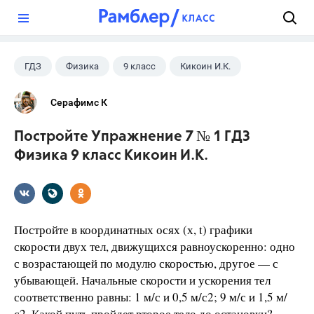
?
ГДЗ
Физика
9 класс
Кикоин И.К.
Серафимс К
Постройте Упражнение 7 № 1 ГДЗ
Физика 9 класс Кикоин И.К.
Постройте в координатных осях (х, t) графики
скорости двух тел, движущихся равноускоренно: одно
с возрастающей по модулю скоростью, другое — с
убывающей. Начальные скорости и ускорения тел
соответственно равны: 1 м/с и 0,5 м/с2; 9 м/с и 1,5 м/
с2. Какой путь пройдет второе тело до остановки?