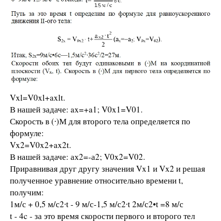
Vxl=V0xl+axlt.
В нашей задаче: ax=+a1; V0x1=V01.
Скорость в (∙)М для второго тела определяется по
формуле:
Vx2=V0x2+ax2t.
В нашей задаче: ах2=-а2; V0x2=V02.
Приравнивая друг другу значения Vx1 и Vx2 и решая
полученное уравнение относительно времени t,
получим:
1м/с + 0,5 м/с2∙t - 9 м/с-1,5 м/с2∙t 2м/с2•t =8 м/с
t - 4c - за это время скорости первого и второго тел