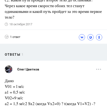
Через какое время скорости обоих тел станут
одинаковыми и какой путь пройдет за это время первое
тело?
18 октября 2017
1 ответ
ОТВЕТЫ
1
Олег Цветков
Дано
V01 = l м/c
а1 = 0,5 м/с
V02=9 м/с
a2 = 1,5 м/с2 Sx2 (когда Vx2=0) ? t(когда V1=V2) -?