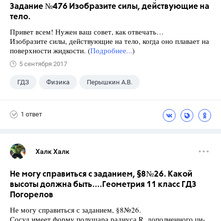
Задание №476 Изобразите силы, действующие на
тело.
Привет всем! Нужен ваш совет, как отвечать…
Изобразите силы, действующие на тело, когда оно плавает на
поверхности жидкости. (
Подробнее...
)
5 сентября 2017
ГДЗ
Физика
Перышкин А.В.
Школа
+1
7 класс
1 ответ
Халк Халк
Не могу справиться с заданием, §8№26. Какой
высоты должна быть....Геометрия 11 класс ГДЗ
Погорелов
Не могу справиться с заданием, §8№26.
Сосуд имеет форму полушара радиуса R, дополненного ци-