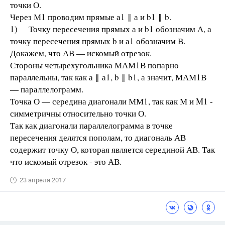
точки О.
Через М1 проводим прямые а1 ‖ а и b1 ‖ b.
1) Точку пересечения прямых а и b1 обозначим А, а
точку пересечения прямых b и а1 обозначим В.
Докажем, что АВ — искомый отрезок.
Стороны четырехугольника МАМ1В попарно
параллельны, так как а ‖ а1, b ‖ b1, а значит, МАМ1В
— параллелограмм.
Точка О — середина диагонали ММ1, так как М и M1 -
симметричны относительно точки О.
Так как диагонали параллелограмма в точке
пересечения делятся пополам, то диагональ АВ
содержит точку О, которая является серединой АВ. Так
что искомый отрезок - это АВ.
23 апреля 2017