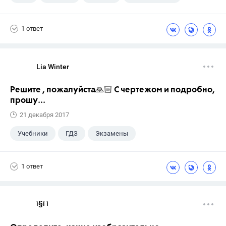
1 ответ
Lia Winter
Решите , пожалуйста🙏🏻 С чертежом и подробно,
прошу...
21 декабря 2017
Учебники
ГДЗ
Экзамены
1 ответ
ì§í ì 