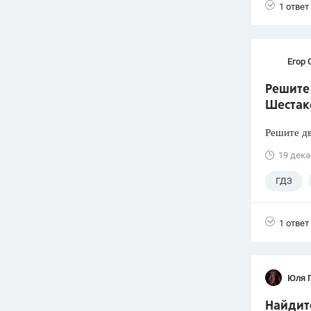
1 ответ
Егор 
Решите 
Шестако
Решите дв
19 дека
ГДЗ
1 ответ
Юля 
Найдите