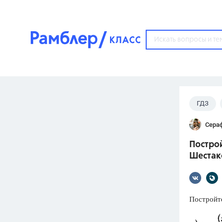
?
ГДЗ
Популярные тем
Сера
ГДЗ
67571
ответ
Построй
ЕГЭ
Шестако
3273
ответа
ОГЭ
3460
ответов
Постройт
ФИПИ
30
ответов