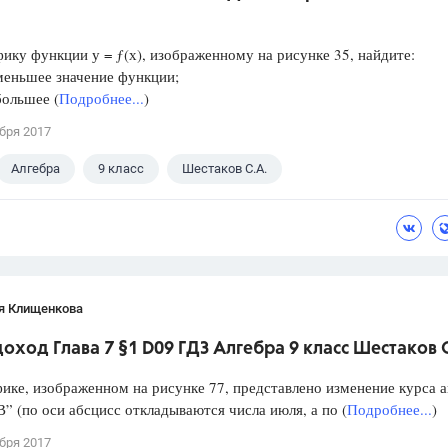
фику функции у = ƒ(х), изображенному на рисунке 35, найдите:
ньшее значение функции;
ольшее (
Подробнее...
)
бря 2017
Алгебра
9 класс
Шестаков С.А.
я Клищенкова
оход Глава 7 §1 D09 ГДЗ Алгебра 9 класс Шестаков С
фике, изображенном на рисунке 77, представлено изменение курса 
 (по оси абсцисс откладываются числа июля, а по (
Подробнее...
)
бря 2017