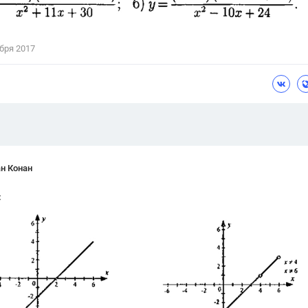
Цветков Л. А.
Психология
бря 2017
Отношения,
Любовь,
Красота,
Во
ПОКАЗАТЬ ВСЕ
н Конан
: