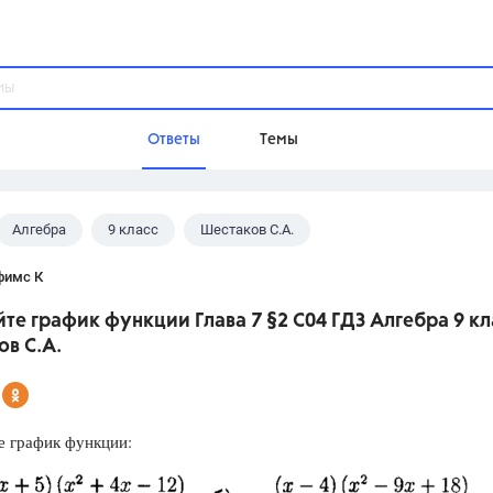
Ответы
Темы
Алгебра
9 класс
Шестаков С.А.
ы
Домашнее задание
Русский язык,
Химия,
Геометрия,
фимс К
Обществознание,
Физика
те график функции Глава 7 §2 С04 ГДЗ Алгебра 9 кл
Школа
в С.А.
9 класс,
8 класс,
11 класс,
10 клас
6 класс,
4 класс,
5 класс,
1 класс,
Учебники
е график функции:
Разумовская М.М.,
Габриелян О.С
Рудзитис Г.Е.,
Цыбулько И.П.,
Атан