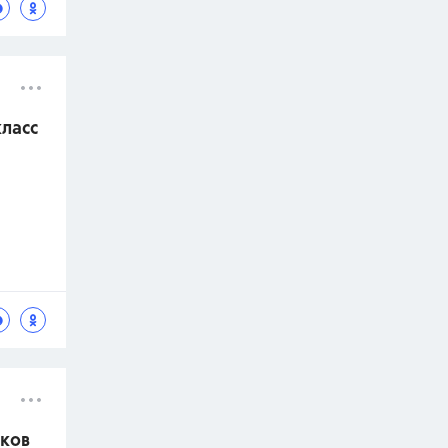
класс
аков