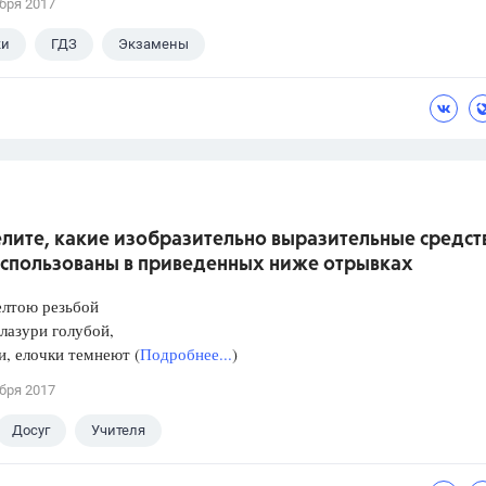
бря 2017
ки
ГДЗ
Экзамены
лите, какие изобразительно выразительные средст
использованы в приведенных ниже отрывках
елтою резьбой
 лазури голубой,
, елочки темнеют (
Подробнее...
)
бря 2017
Досуг
Учителя