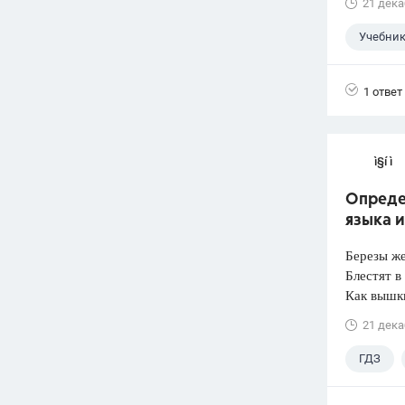
21 дека
Учебни
1 ответ
ì§í ì 
Опреде
языка 
Березы ж
Блестят в
Как вышки
21 дека
ГДЗ