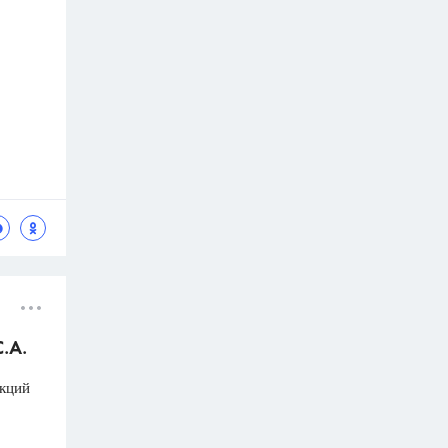
.А.
акций