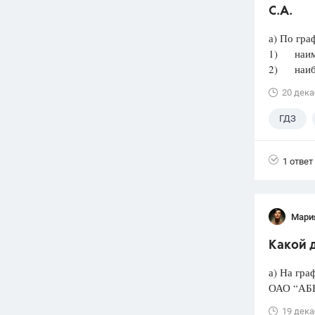
С.А.
а) По гра
1) наиме
2) наиб
20 дека
ГДЗ
1 ответ
Мари
Какой д
а) На гра
ОАО “АБВ”
19 дека