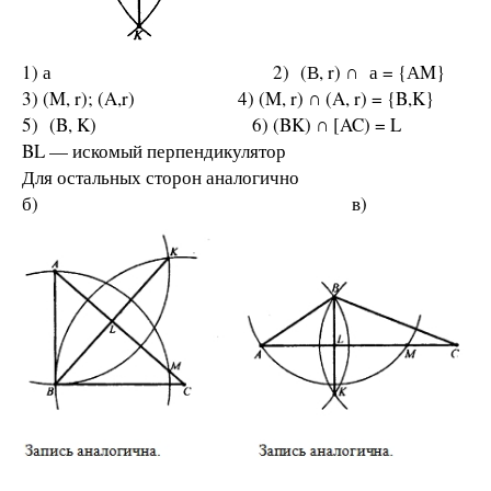
1) а 2) (В, r) ∩ а = {АM}
3) (M, r); (A,r) 4) (M, r) ∩ (A, r) = {B,K}
5) (B, K) 6) (BK) ∩ [AC) = L
BL — искомый перпендикулятор
Для остальных сторон аналогично
б) в)