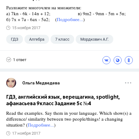
Разложите многочлен на множители:
а) 7kn - 6k - 14n + 12; в) 9m2 - 9mn - 5m + 5n;
б) 7х + 7а - 6ах - 5а2; (
Подробнее...
)
15 ноября 2017
ГДЗ
Алгебра
7 класс
Мордкович А.Г.
1 ответ
Ольга Медведева
ГДЗ, английский язык, верещагина, spotlight,
афанасьева 9класс Задание 5c №4
Read the examples. Say them in your language. Which show(s) a
difference/ similarity between two people/things! a changing
situation? (
Подробнее...
)
17 ноября 2017