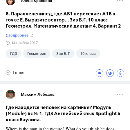
Алена Краснова
8. Параллелепипед, где АВ1 пересекает А1В в
точке Е. Выразите вектор... Зив Б.Г. 10 класс
Геометрия. Математический диктант 4. Вариант 2
(
Подробнее...
)
14 ноября 2017
ГДЗ
Геометрия
Зив Б. Г.
10 класс
1 ответ
Максим Лебедев
Где находится человек на картинке? Модуль
(Module) 6c № 1. ГДЗ Английский язык Spotlight 6
класс Ваулина.
Where is the man in the picture? What do you think he does