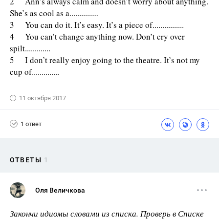
2 Ann’s always calm and doesn’t worry about anything.
She’s as cool as a...............
3 You can do it. It’s easy. It’s a piece of................
4 You can’t change anything now. Don’t cry over
spilt.............
5 I don’t really enjoy going to the theatre. It’s not my
cup of..............
11 октября 2017
1 ответ
ОТВЕТЫ
1
Оля Величкова
Закончи идиомы словами из списка. Проверь в Спи­ске