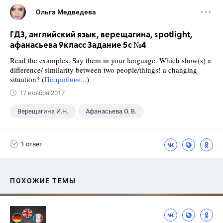
Ольга Медведева
ГДЗ, английский язык, верещагина, spotlight,
афанасьева 9класс Задание 5c №4
Read the examples. Say them in your language. Which show(s) a
difference/ similarity between two people/things! a changing
situation? (
Подробнее...
)
17 ноября 2017
Верещагина И.Н.
Афанасьева О. В.
9 класс
+2
Английский язык
1 ответ
Spotlight
ПОХОЖИЕ ТЕМЫ