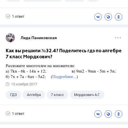
Ваулина Ю.Е.
1 ответ
Лида Паниковская
Как вы решили №32.4? Поделитесь гдз по алгебре
7 класс Мордкович?
Разложите многочлен на множители:
а) 7kn - 6k - 14n + 12; в) 9m2 - 9mn - 5m + 5n;
б) 7х + 7а - 6ах - 5а2; (
Подробнее...
)
15 ноября 2017
ГДЗ
Алгебра
7 класс
Мордкович А.Г.
1 ответ