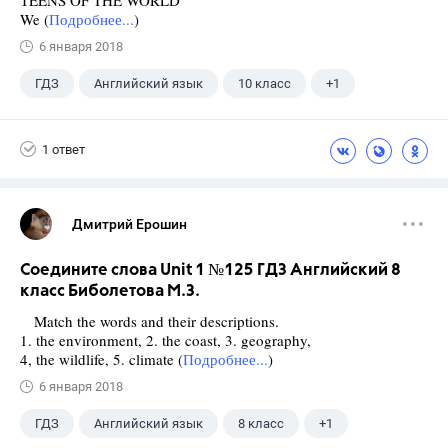
TEENS OF THE WORLD
We (
Подробнее...
)
6 января 2018
ГДЗ
Английский язык
10 класс
+1
Биболетова М. З.
1 ответ
Дмитрий Ерошин
Соедините слова Unit 1 №125 ГДЗ Английский 8
класс Биболетова М.З.
Match the words and their descriptions.
1. the environment, 2. the coast, 3. geography,
4, the wildlife, 5. climate (
Подробнее...
)
6 января 2018
ГДЗ
Английский язык
8 класс
+1