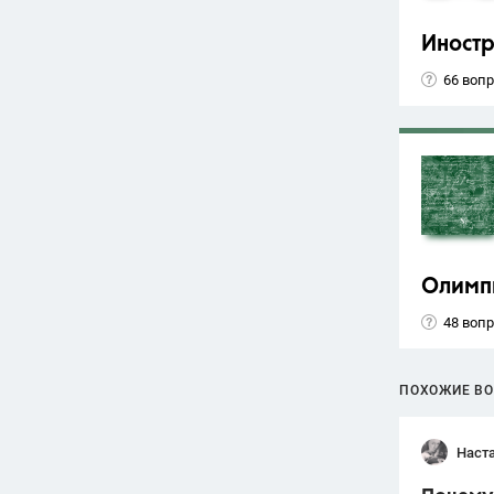
Иност
66 воп
Олимп
48 воп
ПОХОЖИЕ В
Наст