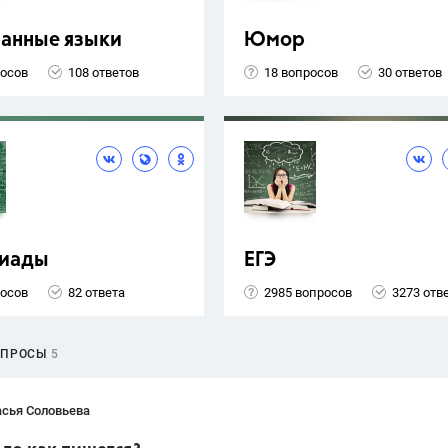
ранные языки
Юмор
росов
108 ответов
18 вопросов
30 ответов
иады
ЕГЭ
росов
82 ответа
2985 вопросов
3273 отв
ОПРОСЫ
5
асья Соловьева