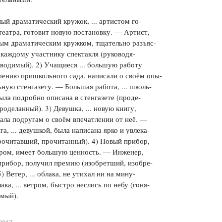
Цветков Л. А.
ый драматический кружок, ... артистом го-
театра, готовит новую постановку. — Артист,
Психология
ным драматическим кружком, тщательно разъяс-
Отношения,
Любовь,
Красота,
Во
 каждому участнику спектакля (руководя-
водимый). 2) Учащиеся ... большую работу
ПОКАЗАТЬ ВСЕ
ению пришкольного сада, написали о своём опы-
ьную стенгазету. — Большая работа, ... школь-
ыла подробно описана в стенгазете (проде-
роделанный). 3) Девушка, ... новую книгу,
ала подругам о своём впечатлении от неё. —
га, ... девушкой, была написана ярко и увлека-
рочитавший, прочитанный). 4) Новый прибор,
ером, имеет большую ценность. — Инженер,
 прибор, получил премию (изобретший, изобре-
) Ветер, ... облака, не утихал ни на мину-
ака, ... ветром, быстро неслись по небу (гоня-
имый).