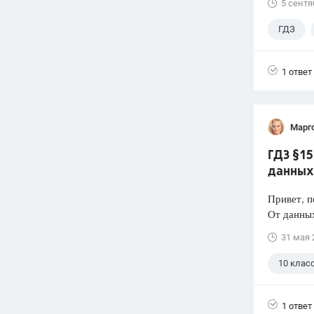
5 сентя
ГДЗ
1 ответ
Марг
ГДЗ §15
данных 
Привет, п
От данных
31 мая 
10 клас
1 ответ