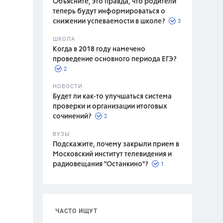
Объясните, это правда, что родители
теперь будут информироваться о
3
снижении успеваемости в школе?
ШКОЛА
спитание
Когда в 2018 году намечено
проведение основного периода ЕГЭ?
2
НОВОСТИ
Будет ли как-то улучшаться система
проверки и организации итоговых
2
сочинений?
ВУЗЫ
Подскажите, почему закрыли прием в
Московский институт телевидения и
1
радиовещания "Останкино"?
ЧАСТО ИЩУТ