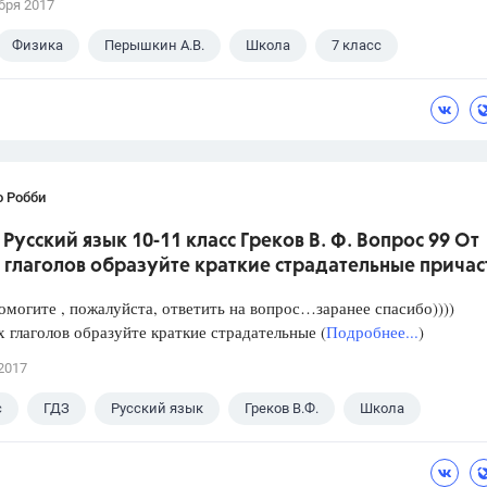
бря 2017
Физика
Перышкин А.В.
Школа
7 класс
о Робби
 Русский язык 10-11 класс Греков В. Ф. Вопрос 99 От
глаголов образуйте краткие страдательные причас
омогите , пожалуйста, ответить на вопрос…заранее спасибо))))
 глаголов образуйте краткие страдательные (
Подробнее...
)
2017
с
ГДЗ
Русский язык
Греков В.Ф.
Школа