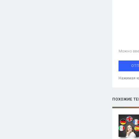
Можно вве
ОТ
Нажимая кн
ПОХОЖИЕ Т