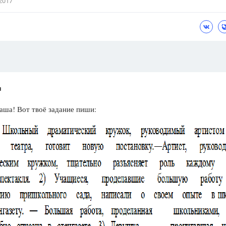
2017
н
аша! Вот твоё задание пиши: