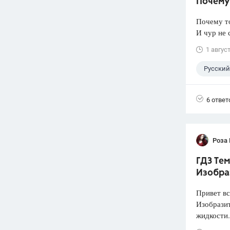
Почему 
Почему т
И чур не 
1 авгус
Русский
6 ответ
Роза
ГДЗ Тем
Изобра
Привет вс
Изобразит
жидкости.