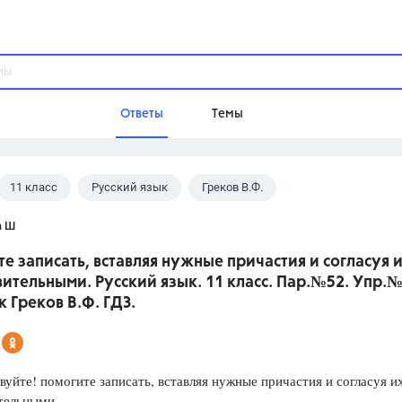
Ответы
Темы
11 класс
Русский язык
Греков В.Ф.
ы
Домашнее задание
Русский язык,
Химия,
Геометрия,
 Ш
Обществознание,
Физика
е записать, вставляя нужные причастия и согласуя и
Школа
ительными. Русский язык. 11 класс. Пар.№52. Упр.№
9 класс,
8 класс,
11 класс,
10 клас
 Греков В.Ф. ГДЗ.
6 класс,
4 класс,
5 класс,
1 класс,
Учебники
йте! помогите записать, вставляя нужные причастия и согласуя их
Разумовская М.М.,
Габриелян О.С
тельными.
Рудзитис Г.Е.,
Цыбулько И.П.,
Атан