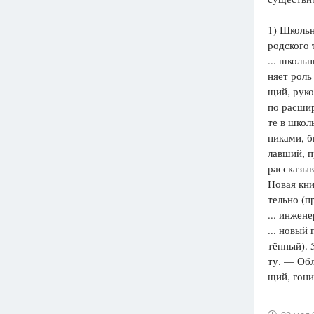
Вузы
1) Школьн
1752
ответа
родского 
... школь
Олимпиады
няет роль
82
ответа
щий, руко
Spotlight
по расшир
1551
ответ
те в школ
никами, б
ГИА
лавший, п
280
ответов
рассказыв
Новая кни
тельно (п
... инжен
... новый
тённый). 5
ту. — Обл
щий, гон