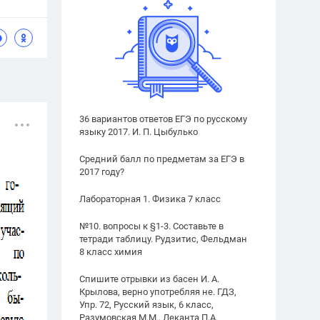
36 вариантов ответов ЕГЭ по русскому
языку 2017. И. П. Цыбулько
Средний балл по предметам за ЕГЭ в
2017 году?
Лабораторная 1. Физика 7 класс
№10. вопросы к §1-3. Составьте в
тетради таблицу. Рудзитис, Фельдман
8 класс химия
Спишите отрывки из басен И. А.
Крылова, верно употребляя не. ГДЗ,
Упр. 72, Русский язык, 6 класс,
Разумовская М.М., Леканта П.А.