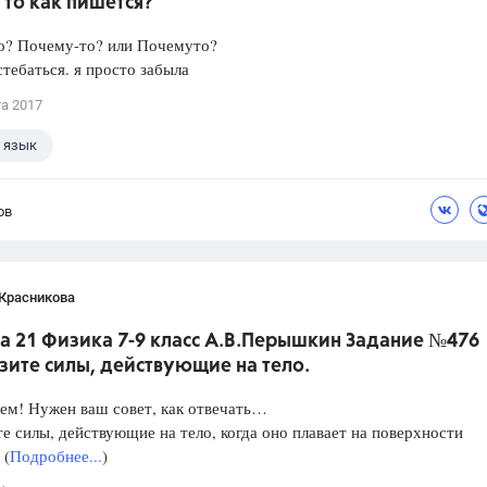
то как пишется?
о? Почему-то? или Почемуто?
стебаться. я просто забыла
та 2017
 язык
ов
 Красникова
а 21 Физика 7-9 класс А.В.Перышкин Задание №476
зите силы, действующие на тело.
ем! Нужен ваш совет, как отвечать…
е силы, действующие на тело, когда оно плавает на поверхности
 (
Подробнее...
)