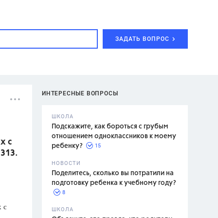
ЗАДАТЬ ВОПРОС
ИНТЕРЕСНЫЕ ВОПРОСЫ
ШКОЛА
Подскажите, как бороться с грубым
отношением одноклассников к моему
х с
15
ребенку?
313.
с,
7 класс,
НОВОСТИ
2 класс
Поделитесь, сколько вы потратили на
подготовку ребенка к учебному году?
8
 с
.,
ШКОЛА
асян Л.С.,