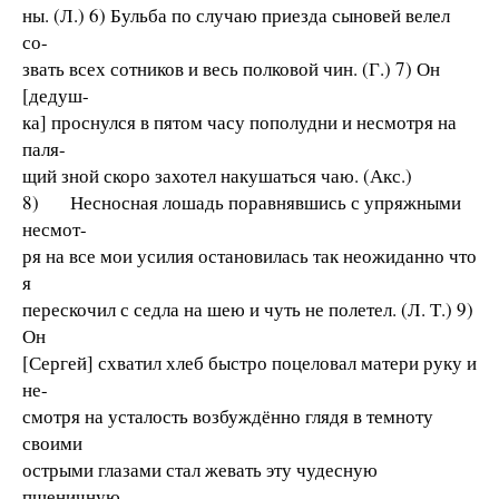
ны. (Л.) 6) Бульба по случаю приезда сыновей велел
со-
звать всех сотников и весь полковой чин. (Г.) 7) Он
[дедуш-
ка] проснулся в пятом часу пополудни и несмотря на
паля-
щий зной скоро захотел накушаться чаю. (Акс.)
8) Несносная лошадь поравнявшись с упряжными
несмот-
ря на все мои усилия остановилась так неожиданно что
я
перескочил с седла на шею и чуть не полетел. (Л. Т.) 9)
Он
[Сергей] схватил хлеб быстро поцеловал матери руку и
не-
смотря на усталость возбуждённо глядя в темноту
своими
острыми глазами стал жевать эту чудесную
пшеничную