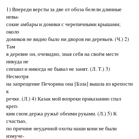
1) Впереди версты за две от обоза белели длинные
невы-
сокие амбары и домики с черепичными крышами;
около
домиков не видно было ни дворов ни деревьев. (Ч.) 2)
Там
в деревне он, очевидно, зная себя на своём месте
никуда не
спешил и никогда не бывал не занят. (Л. Т.) 3)
Несмотря
на запрещение Печорина она [Бэла] вышла из крепости
к
речке. (Л.) 4) Казак мой вопреки приказанию спал
креп-
ким сном держа ружьё обеими руками. (Л.) 5) К
счастью,
по причине неудачной охоты наши кони не были
измуче-