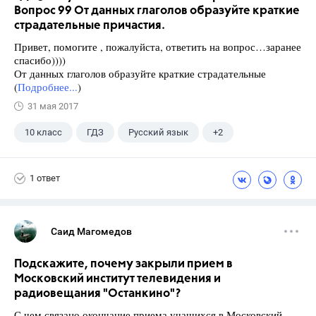
Вопрос 99 От данных глаголов образуйте краткие
страдательные причастия.
Привет, помогите , пожалуйста, ответить на вопрос…заранее
спасибо))))
От данных глаголов образуйте краткие страдательные
(
Подробнее...
)
31 мая 2017
10 класс
ГДЗ
Русский язык
+2
Греков В.Ф.
Школа
1 ответ
Саид Магомедов
Подскажите, почему закрыли прием в
Московский институт телевидения и
радиовещания "Останкино"?
С чем связано окончание приема учащихся в Московский