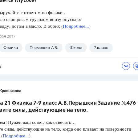
ается глубже?
Выручайте с ответом по физике…
 со свинцовым грузилом внизу опускают
 воду, потом в масло. В обоих (
Подробнее...
)
бря 2017
Физика
Перышкин А.В.
Школа
7 класс
а
 Красникова
а 21 Физика 7-9 класс А.В.Перышкин Задание №476
зите силы, действующие на тело.
ем! Нужен ваш совет, как отвечать…
е силы, действующие на тело, когда оно плавает на поверхности
 (
Подробнее...
)