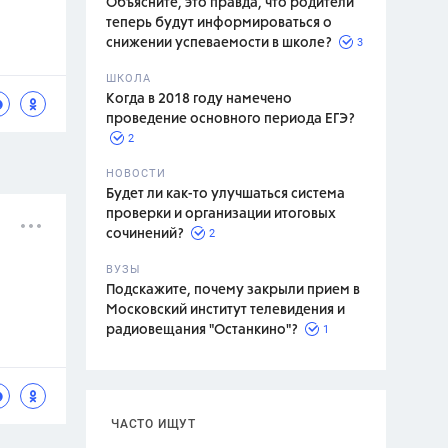
Объясните, это правда, что родители
теперь будут информироваться о
3
снижении успеваемости в школе?
ШКОЛА
спитание
Когда в 2018 году намечено
проведение основного периода ЕГЭ?
2
НОВОСТИ
Будет ли как-то улучшаться система
проверки и организации итоговых
2
сочинений?
ВУЗЫ
Подскажите, почему закрыли прием в
Московский институт телевидения и
1
радиовещания "Останкино"?
ЧАСТО ИЩУТ