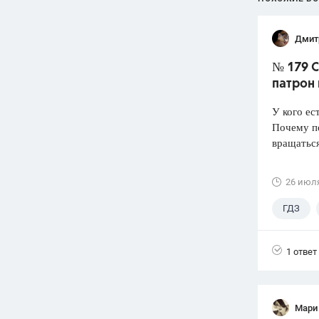
Дмит
№ 179 С
патрон
У кого ес
Почему по
вращатьс
26 июл
ГДЗ
Лукашик
1 ответ
Мари