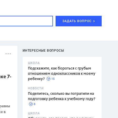
ЗАДАТЬ ВОПРОС
ИНТЕРЕСНЫЕ ВОПРОСЫ
ШКОЛА
Подскажите, как бороться с грубым
отношением одноклассников к моему
ке 7-
15
ребенку?
с,
7 класс,
НОВОСТИ
2 класс
Поделитесь, сколько вы потратили на
подготовку ребенка к учебному году?
8
 равны
 и в
.,
ШКОЛА
асян Л.С.,