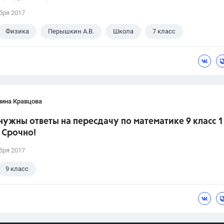
бря 2017
Физика
Перышкин А.В.
Школа
7 класс
лина Кравцова
нужны ответы на пересдачу по математике 9 класс 1
 Срочно!
бря 2017
9 класс