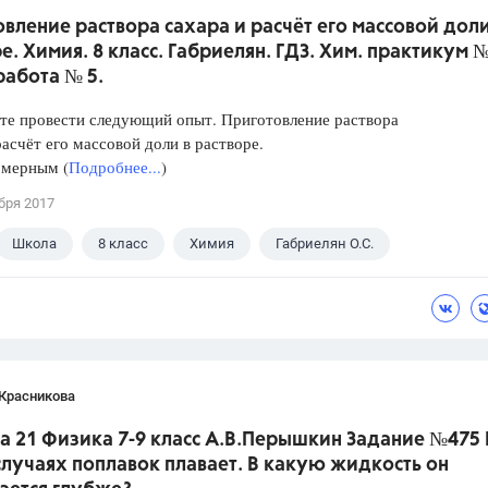
вление раствора сахара и расчёт его массовой доли
е. Химия. 8 класс. Габриелян. ГДЗ. Хим. практикум №
работа № 5.
те провести следующий опыт. Приготовление раствора
расчёт его массовой доли в растворе.
 мерным (
Подробнее...
)
бря 2017
Школа
8 класс
Химия
Габриелян О.С.
 Красникова
а 21 Физика 7-9 класс А.В.Перышкин Задание №475 
лучаях поплавок плавает. В какую жидкость он