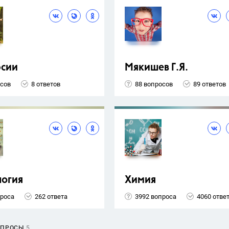
рсии
Мякишев Г.Я.
осов
8 ответов
88 вопросов
89 ответов
логия
Химия
проса
262 ответа
3992 вопроса
4060 отве
ОПРОСЫ
5