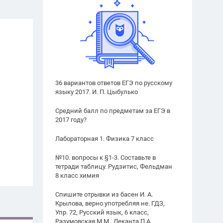
36 вариантов ответов ЕГЭ по русскому
языку 2017. И. П. Цыбулько
Средний балл по предметам за ЕГЭ в
2017 году?
Лабораторная 1. Физика 7 класс
№10. вопросы к §1-3. Составьте в
тетради таблицу. Рудзитис, Фельдман
8 класс химия
Спишите отрывки из басен И. А.
Крылова, верно употребляя не. ГДЗ,
Упр. 72, Русский язык, 6 класс,
Разумовская М.М., Леканта П.А.