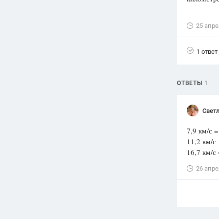
Вузы
25 апре
1752
ответа
Олимпиады
1 ответ
82
ответа
Spotlight
1551
ответ
ОТВЕТЫ
1
ГИА
280
ответов
Светл
7,9 км/с 
11,2 км/с
16,7 км/с
26 апре