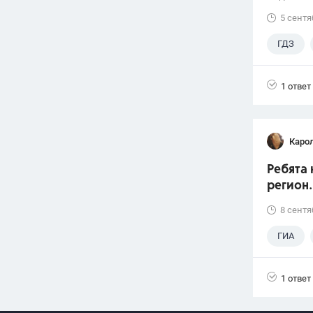
5 сентя
ГДЗ
1 ответ
Каро
Ребята 
регион.
8 сентя
ГИА
1 ответ