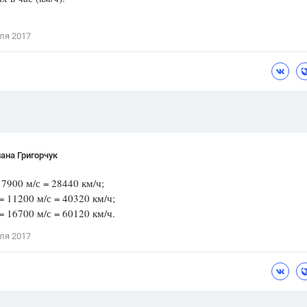
Цветков Л. А.
ля 2017
Психология
Отношения,
Любовь,
Красота,
Во
ПОКАЗАТЬ ВСЕ
ана Григорчук
= 7900 м/с = 28440 км/ч;
 = 11200 м/с = 40320 км/ч;
 = 16700 м/с = 60120 км/ч.
ля 2017