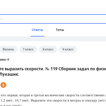
Ответы
Темы
Физика
7 класс
8 класс
9 класс
ы
Домашнее задание
Русский язык,
Химия,
Геометрия,
 В.И.
фимс К
Обществознание,
Физика
е выразить скорости. № 119 Сборник задач по физи
Школа
 Лукашик.
9 класс,
8 класс,
11 класс,
10 клас
6 класс,
4 класс,
5 класс,
1 класс,
Учебники
 что первая, вторая и третья космические скорости соответственно
11,2 км/с, 16,7 км/с. Выразите эти скорости в метрах в секунду (м/с)
Разумовская М.М.,
Габриелян О.С
х в час (км/ч).
Рудзитис Г.Е.,
Цыбулько И.П.,
Атан