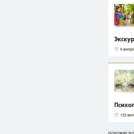
Экску
6 вопр
Психо
122 во
ПОХОЖИЕ В