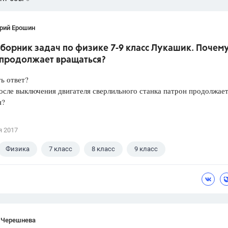
рий Ерошин
борник задач по физике 7-9 класс Лукашик. Почем
 продолжает вращаться?
ть ответ?
сле выключения двигателя сверлильного станка патрон продолжае
я?
я 2017
Физика
7 класс
8 класс
9 класс
 В.И.
 Черешнева