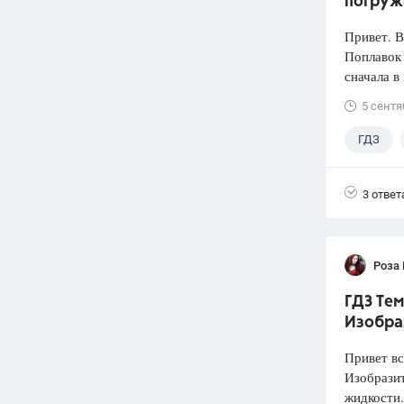
погруж
Привет. 
Поплавок
сначала в
5 сентя
ГДЗ
3 ответ
Роза
ГДЗ Тем
Изобра
Привет вс
Изобразит
жидкости.