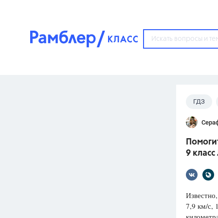
?
ГДЗ
Популярные тем
Лукашик
Сера
ГДЗ
67571
ответ
Помогит
ЕГЭ
9 класс
3273
ответа
ОГЭ
3460
ответов
Известно,
7,9 км/с, 
ФИПИ
километра
30
ответов