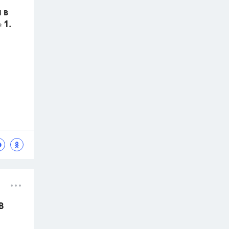
 в
 1.
В