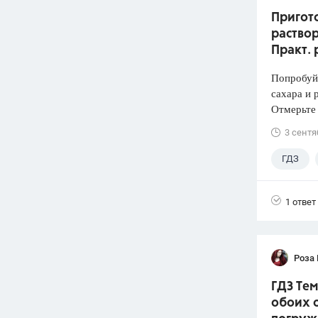
Пригото
раствор
Практ. 
Попробуй
сахара и 
Отмерьте
3 сентя
ГДЗ
1 ответ
Роза
ГДЗ Тем
обоих с