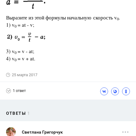
Выразите из этой формулы начальную скорость v
.
0
1) v
= at - v;
0
3) v
= v - at;
0
4) v
= v + at.
0
25 марта 2017
1 ответ
ОТВЕТЫ
1
Светлана Григорчук