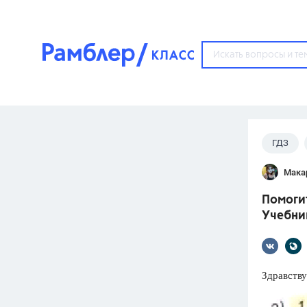
?
ГДЗ
Популярные тем
Мака
ГДЗ
67571
ответ
Помогит
ЕГЭ
Учебник
3273
ответа
ОГЭ
3460
ответов
Здравству
ФИПИ
30
ответов