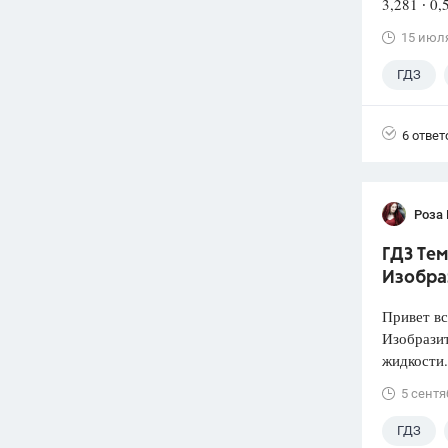
3,281 ∙ 0,
15 июл
ГДЗ
6 ответ
Роза
ГДЗ Тем
Изобра
Привет вс
Изобразит
жидкости.
5 сентя
ГДЗ