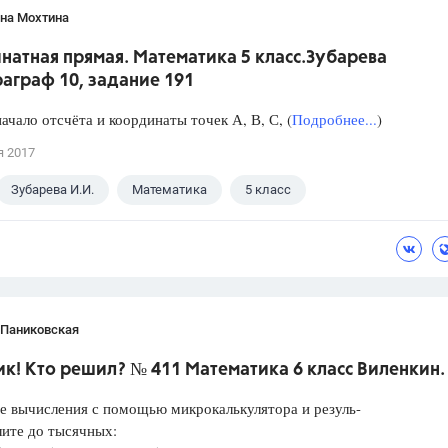
яна Мохтина
натная прямая. Математика 5 класс.Зубарева
аграф 10, задание 191
ачало отсчёта и координаты точек А, В, С, (
Подробнее...
)
я 2017
Зубарева И.И.
Математика
5 класс
 Паниковская
к! Кто решил? № 411 Математика 6 класс Виленкин.
е вычисления с помощью микрокалькулятора и резуль-
лите до тысячных: