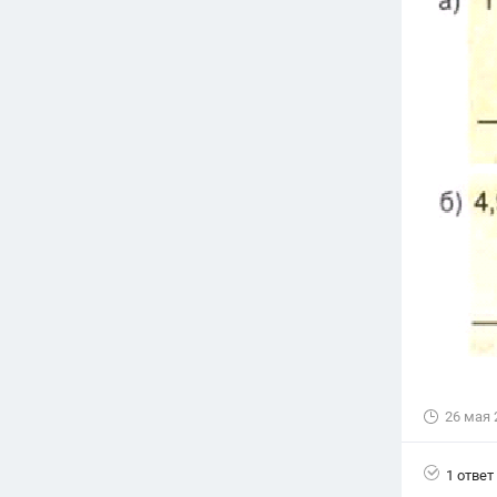
Вузы
1752
ответа
Олимпиады
82
ответа
Spotlight
1551
ответ
ГИА
280
ответов
26 мая 
1 ответ