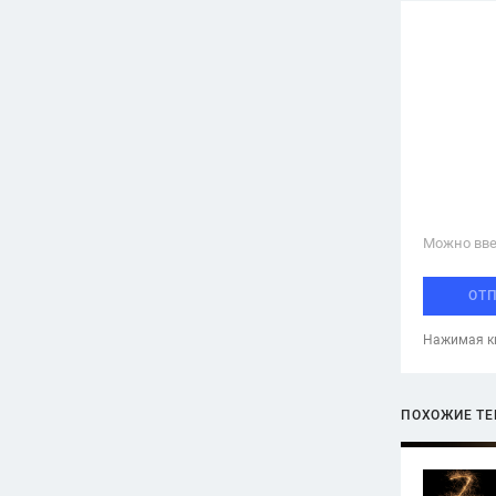
Можно вве
ОТ
Нажимая кн
ПОХОЖИЕ Т