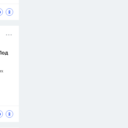
 Под
их