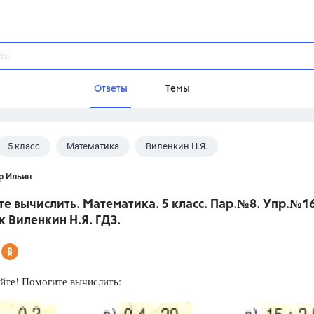
Ответы
Темы
5 класс
Математика
Виленкин Н.Я.
ы
Домашнее задание
Русский язык,
Химия,
Геометрия,
р Ильин
Обществознание,
Физика
е вычислить. Математика. 5 класс. Пар.№8. Упр.№1
Школа
 Виленкин Н.Я. ГДЗ.
9 класс,
8 класс,
11 класс,
10 клас
6 класс,
4 класс,
5 класс,
1 класс,
Учебники
йте! Помогите вычислить:
Разумовская М.М.,
Габриелян О.С
Рудзитис Г.Е.,
Цыбулько И.П.,
Атан