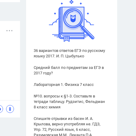
36 вариантов ответов ЕГЭ по русскому
языку 2017. И. П. Цыбулько
Средний балл по предметам за ЕГЭ в
2017 году?
Лабораторная 1. Физика 7 класс
№10. вопросы к §1-3. Составьте в
тетради таблицу. Рудзитис, Фельдман
8 класс химия
Спишите отрывки из басен И. А.
Крылова, верно употребляя не. ГДЗ,
Упр. 72, Русский язык, 6 класс,
Разумовская М.М., Леканта П.А.