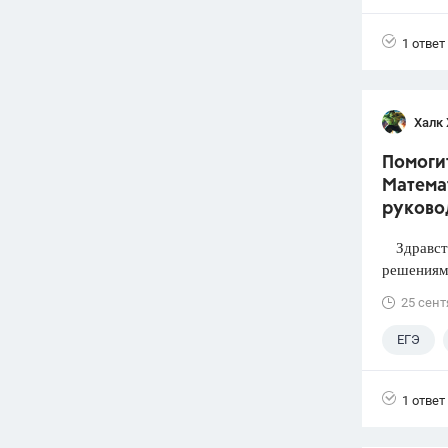
1 ответ
Халк 
Помогит
Математ
руково
Здравств
решениями
25 сент
ЕГЭ
1 ответ