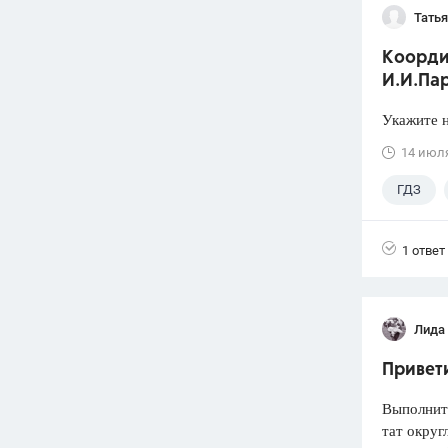
Тать
Коорди
И.И.Пар
Укажите н
14 июл
ГДЗ
1 ответ
Лида
Привети
Выполнит
тат округ