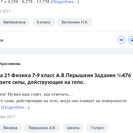
57 + 4,356 ∙ 0,278 - 13,758 (
Подробнее...
)
я 2017
Математика
6 класс
Виленкин Н.Я.
ов
 Красникова
а 21 Физика 7-9 класс А.В.Перышкин Задание №476
зите силы, действующие на тело.
ем! Нужен ваш совет, как отвечать…
е силы, действующие на тело, когда оно плавает на поверхности
 (
Подробнее...
)
бря 2017
Физика
Перышкин А.В.
Школа
7 класс