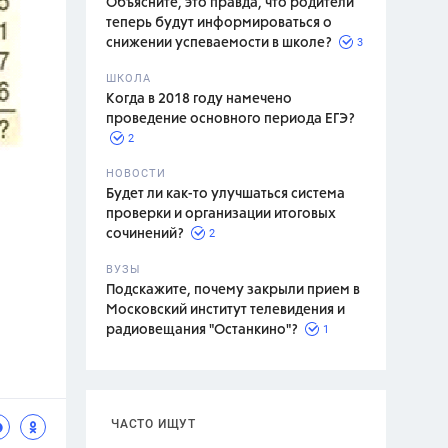
Объясните, это правда, что родители
теперь будут информироваться о
3
снижении успеваемости в школе?
ШКОЛА
спитание
Когда в 2018 году намечено
проведение основного периода ЕГЭ?
2
НОВОСТИ
Будет ли как-то улучшаться система
проверки и организации итоговых
2
сочинений?
ВУЗЫ
Подскажите, почему закрыли прием в
Московский институт телевидения и
1
радиовещания "Останкино"?
ЧАСТО ИЩУТ