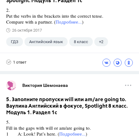
Spotlight. Модуль 1. Раздел 1с
2.
Put the verbs in the brackets into the correct tense.
Compare with a partner. (
Подробнее...
)
26 октября 2017
ГДЗ
Английский язык
8 класс
+2
Ваулина Ю.Е.
Spotlight
1 ответ
Виктория Шемонаева
5. Заполните пропуски will или am/are going to.
Ваулина Английский в фокусе, Spotlight 8 класс.
Модуль 1. Раздел 1c
5.
Fill in the gaps with will or am/are going to.
1 A: Look! Pat’s here. (
Подробнее...
)