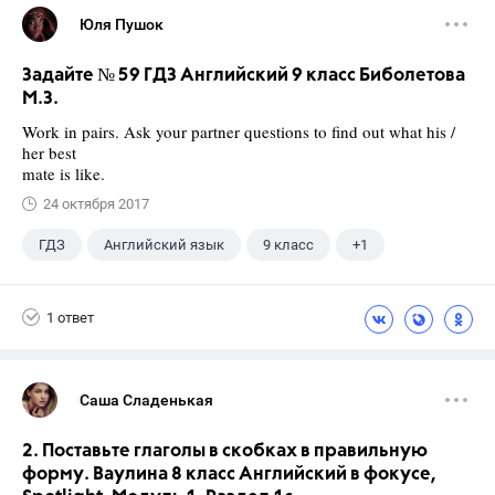
Юля Пушок
Задайте № 59 ГДЗ Английский 9 класс Биболетова
М.З.
Work in pairs. Ask your partner questions to find out what his /
her best
mate is like.
24 октября 2017
ГДЗ
Английский язык
9 класс
+1
Биболетова М. З.
1 ответ
Саша Сладенькая
2. Поставьте глаголы в скобках в правиль­ную
форму. Ваулина 8 класс Английский в фокусе,