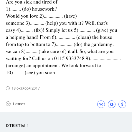
Are you sick and tired of
1)......... (do) housework?
Would you love 2)................ (have)
someone 3)............ (help) you with it? Well, that's
easy 4).......... (fix)! Simply let us 5).............. (give) you
a helping hand! From 6)................ (clean) the house
from top to bottom to 7).............. (do) the gardening.
we can 8).......... (take care of) it all. So, what are you
waiting for? Call us on 0115 9333748 9)..........................
(arrange) an appointment. We look forward to
10)......... (see) you soon!
18 октября 2017
1 ответ
ОТВЕТЫ
1