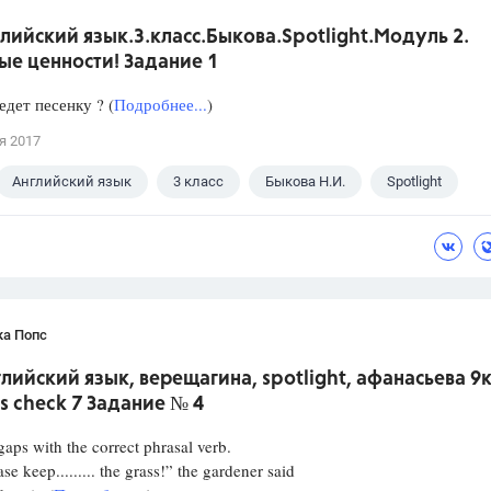
лийский язык.3.класс.Быкова.Spotlight.Модуль 2.
ые ценности! Задание 1
едет песенку ? (
Подробнее...
)
я 2017
Английский язык
3 класс
Быкова Н.И.
Spotlight
ка Попс
глийский язык, верещагина, spotlight, афанасьева 9
s check 7 Задание № 4
 gaps with the correct phrasal verb.
keep......... the grass!” the gardener said