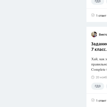
ГДЗ
1 ответ
Викт
Задание
7 класс
Хай, как 
правильн
Complete t
20 нояб
ГДЗ
1 ответ