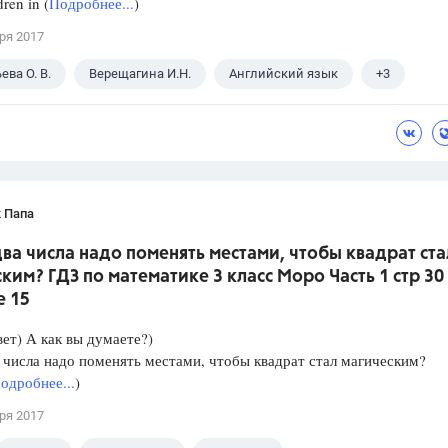
dren in (
Подробнее...
)
ря 2017
ва О. В.
Верещагина И.Н.
Английский язык
+3
ГДЗ
Spotlight
 Папа
ва числа надо поменять местами, чтобы квадрат ста
ким? ГДЗ по математике 3 класс Моро Часть 1 стр 30
е 15
ет) А как вы думаете?)
 числа надо поменять местами, чтобы квадрат стал магическим?
одробнее...
)
ря 2017