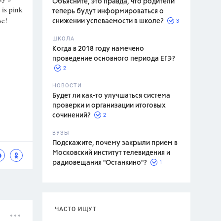
Объясните, это правда, что родители
 is pink
теперь будут информироваться о
se!
3
снижении успеваемости в школе?
ШКОЛА
спитание
Когда в 2018 году намечено
проведение основного периода ЕГЭ?
2
НОВОСТИ
Будет ли как-то улучшаться система
проверки и организации итоговых
2
сочинений?
ВУЗЫ
Подскажите, почему закрыли прием в
Московский институт телевидения и
1
радиовещания "Останкино"?
ЧАСТО ИЩУТ