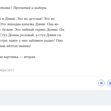
ртинка? Прочитай и выбери.
 и Дэнни. Это их детская! Это их
Это лошадка-качалка Дэнни. Она ко-
с белым. Это чайный сервиз Донны. Он
Стул Донны розовый, а стул Дэнни си-
отри, какое у них забавное радио! Оно
 как жёлтая мышка!
я картинка — вторая.
ября 2017