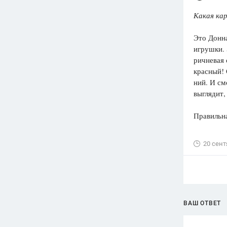
Какая ка
Это Донна
игрушки. 
ричневая 
красный! 
ний. И см
выглядит,
Правильна
20 сент
ВАШ ОТВЕТ