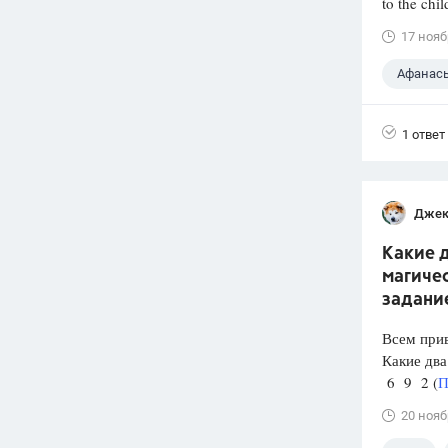
to the chil
17 нояб
Афанасье
9 класс
1 ответ
Джек
Какие д
магичес
задани
Всем прив
Какие два
6 9 2 (
П
20 нояб