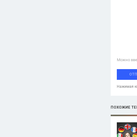
Можно вве
ОТ
Нажимая кн
ПОХОЖИЕ Т