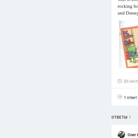
rocking ho
Вузы
and Danny’
1752
ответа
Олимпиады
82
ответа
Spotlight
1551
ответ
ГИА
280
ответов
20 сент
1 ответ
ОТВЕТЫ
1
Олег