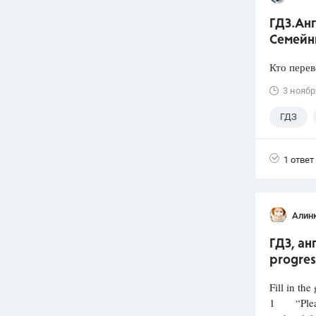
ГДЗ.Анг
Семейн
Кто перев
3 ноябр
ГДЗ
1 ответ
Алин
ГДЗ, ан
progres
Fill in the
1 “Please 