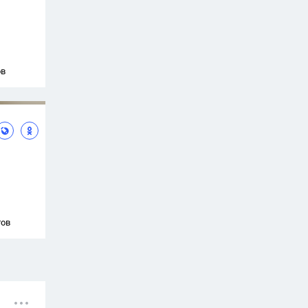
ов
тов