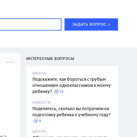
ЗАДАТЬ ВОПРОС
ИНТЕРЕСНЫЕ ВОПРОСЫ
ШКОЛА
Подскажите, как бороться с грубым
отношением одноклассников к моему
15
ребенку?
с,
7 класс,
НОВОСТИ
2 класс
Поделитесь, сколько вы потратили на
подготовку ребенка к учебному году?
8
.,
ШКОЛА
ny’s
асян Л.С.,