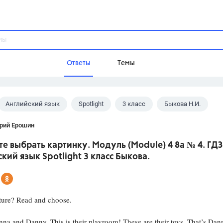
Ответы
Темы
Английский язык
Spotlight
3 класс
Быкова Н.И.
ы
Домашнее задание
Русский язык,
Химия,
Геометрия,
рий Ерошин
Обществознание,
Физика
е выбрать картинку. Модуль (Module) 4 8a № 4. ГДЗ
Школа
кий язык Spotlight 3 класс Быкова.
9 класс,
8 класс,
11 класс,
10 клас
6 класс,
4 класс,
5 класс,
1 класс,
Учебники
ture? Read and choose.
Разумовская М.М.,
Габриелян О.С
nna and Danny. This is their playroom! These are their toys. That’s Dan
Рудзитис Г.Е.,
Цыбулько И.П.,
Атан