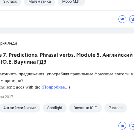
3 класс
Математика
Моро М.И.
ория Леди
 7. Predictions. Phrasal verbs. Module 5. Английский
. Ю.Е. Ваулина ГДЗ
закончить предложения, употребляя правильные фразовые глаголы в
ом времени?
he sentences with the (
Подробнее...
)
ря 2017
Английский язык
Spotlight
Ваулина Ю.Е.
7 класс