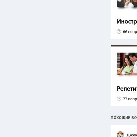
Иност
66 воп
Репети
77 воп
ПОХОЖИЕ В
Джек