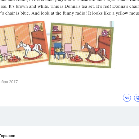
rse. It’s brown and white. This is Donna’s tea set. It’s red! Donna’s chair
Цветков Л. А.
s chair is blue. And look at the funny radio! It looks like a yellow mou
Психология
Отношения,
Любовь,
Красота,
Во
ПОКАЗАТЬ ВСЕ
ября 2017
 Горшков