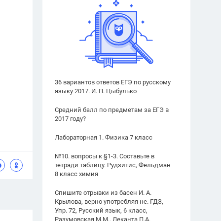
36 вариантов ответов ЕГЭ по русскому
языку 2017. И. П. Цыбулько
Средний балл по предметам за ЕГЭ в
2017 году?
Лабораторная 1. Физика 7 класс
№10. вопросы к §1-3. Составьте в
тетради таблицу. Рудзитис, Фельдман
8 класс химия
Спишите отрывки из басен И. А.
Крылова, верно употребляя не. ГДЗ,
Упр. 72, Русский язык, 6 класс,
Разумовская М.М., Леканта П.А.