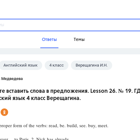
Ответы
Темы
Английский язык
4 класс
Верещагина И.Н.
ы
Домашнее задание
Русский язык,
Химия,
Геометрия,
а Медведева
Обществознание,
Физика
е вставить слова в предложения. Lesson 26. № 19. Г
Школа
кий язык 4 класс Верещагина.
9 класс,
8 класс,
11 класс,
10 клас
6 класс,
4 класс,
5 класс,
1 класс,
Учебники
proper form of the verbs: read, be. build, see. buy, meet.
Разумовская М.М.,
Габриелян О.С
ever ... to Paris. 2. Nick has already ...
Рудзитис Г.Е.,
Цыбулько И.П.,
Атан