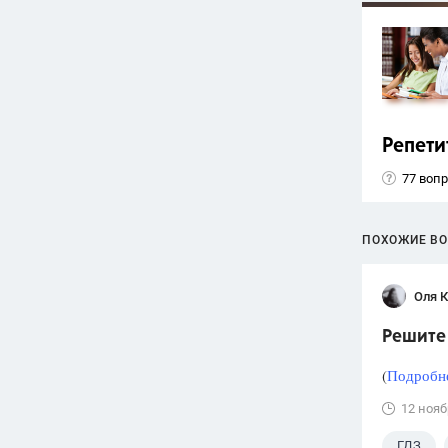
Репети
77 воп
ПОХОЖИЕ В
Оля 
Решите 
(
Подробне
12 нояб
ГДЗ