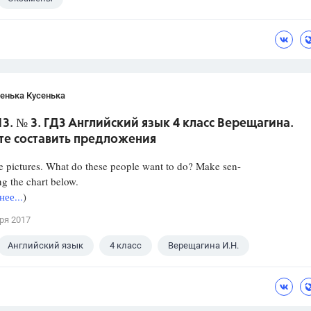
енька Кусенька
13. № 3. ГДЗ Английский язык 4 класс Верещагина.
те составить предложения
e pictures. What do these people want to do? Make sen-
ng the chart below.
ее...
)
ря 2017
Английский язык
4 класс
Верещагина И.Н.