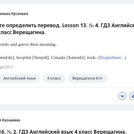
енька Кусенька
е определить перевод. Lesson 13. № 4. ГДЗ Английс
класс Верещагина.
ords and guess their meaning.
sændəlz], hospital ['hɒspɪtl], Canada ['kænədə], rock- (
Подробнее...
)
ря 2017
Английский язык
4 класс
Верещагина И.Н.
я Казьмина
16. № 2. ГДЗ Английский язык 4 класс Верещагина.