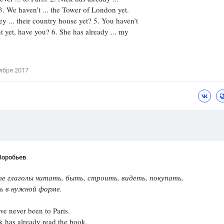
3. We haven’t ... the Tower of London yet.
Цветков Л. А.
ey ... their country house yet? 5. You haven’t
nt yet, have you? 6. She has already ... my
Психология
Отношения,
Любовь,
Красота,
Во
ября 2017
ПОКАЗАТЬ ВСЕ
Воробьев
е глаголы читать, быть, строить, видеть, покупать,
ь в нужной форме.
 never been to Paris.
as already read the book.