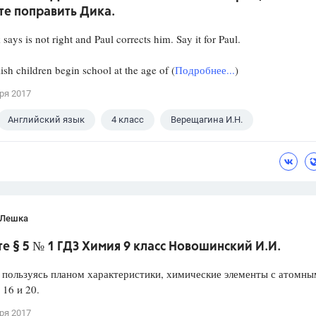
те поправить Дика.
says is not right and Paul corrects him. Say it for Paul.
ish children begin school at the age of (
Подробнее...
)
ря 2017
Английский язык
4 класс
Верещагина И.Н.
 Лешка
 § 5 № 1 ГДЗ Химия 9 класс Новошинский И.И.
 пользуясь планом характеристики, химические элементы с атомн
16 и 20.
ря 2017