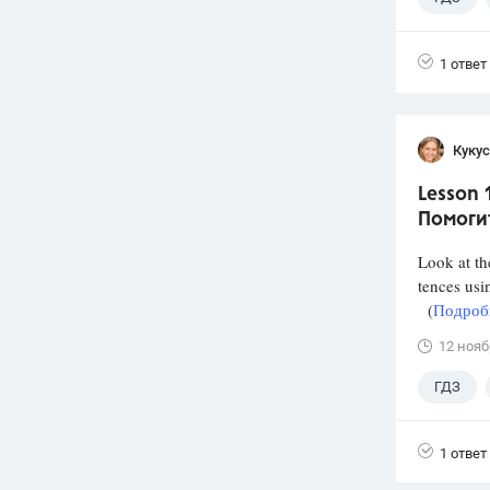
1 ответ
Кукус
Lesson 
Помоги
Look at th
tences usi
(
Подробн
12 нояб
ГДЗ
1 ответ