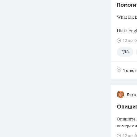
Помоги
What Dick 
Dick: Engl
12 нояб
ГДЗ
1 ответ
Леха
Опишите
Опишите,
номерами 
12 нояб