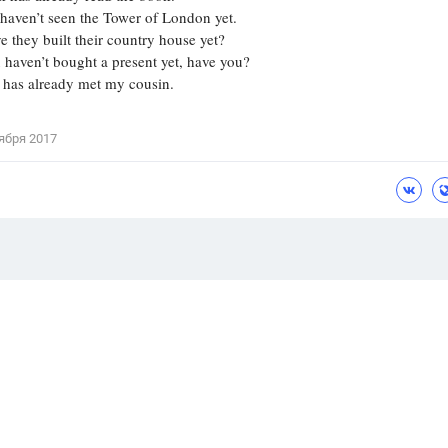
en’t seen the Tower of London yet.
hey built their country house yet?
ven’t bought a present yet, have you?
s already met my cousin.
ября 2017