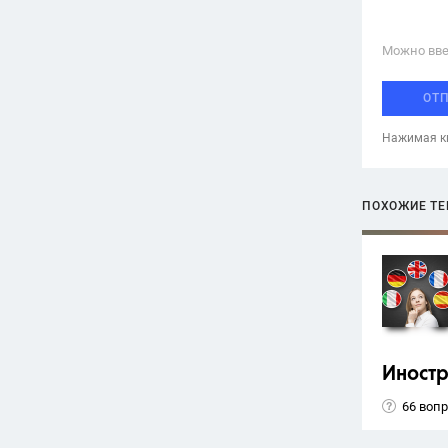
Можно вве
ОТ
Нажимая кн
ПОХОЖИЕ Т
Иност
66 воп