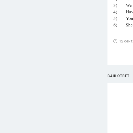
3) We hav
4) Have t
5) You ha
6) She ha
12 сент
ВАШ ОТВЕТ