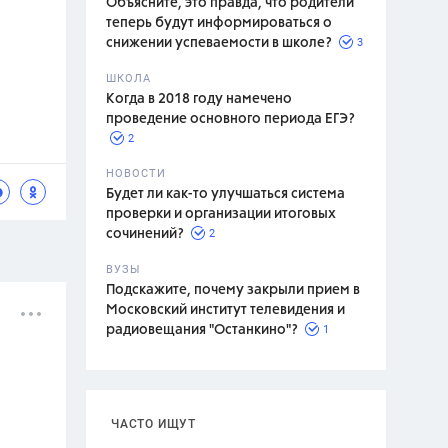
Объясните, это правда, что родители
теперь будут информироваться о
3
снижении успеваемости в школе?
ШКОЛА
спитание
Когда в 2018 году намечено
проведение основного периода ЕГЭ?
2
НОВОСТИ
Будет ли как-то улучшаться система
проверки и организации итоговых
2
сочинений?
ВУЗЫ
Подскажите, почему закрыли прием в
Московский институт телевидения и
1
радиовещания "Останкино"?
ЧАСТО ИЩУТ