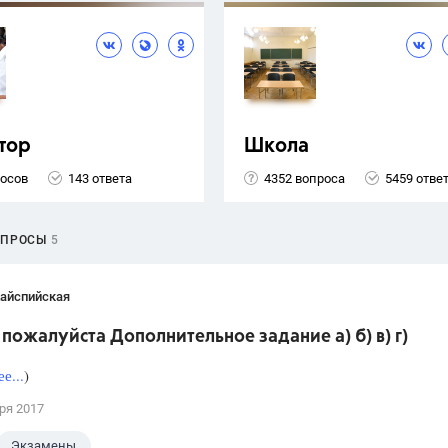
тор
Школа
росов
143 ответа
4352 вопроса
5459 отве
ОПРОСЫ
5
Кайспийская
пожалуйста Дополнительное задание а) б) в) г)
е...
)
ря 2017
Экзамены