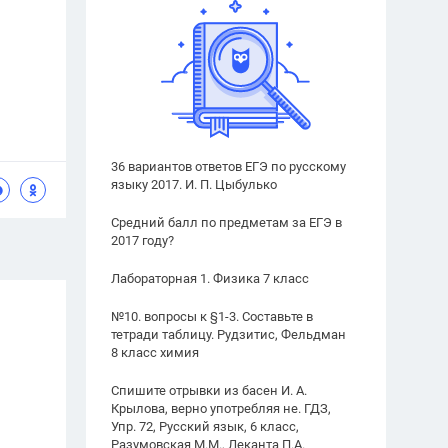
36 вариантов ответов ЕГЭ по русскому
языку 2017. И. П. Цыбулько
Средний балл по предметам за ЕГЭ в
2017 году?
Лабораторная 1. Физика 7 класс
№10. вопросы к §1-3. Составьте в
тетради таблицу. Рудзитис, Фельдман
8 класс химия
Спишите отрывки из басен И. А.
Крылова, верно употребляя не. ГДЗ,
Упр. 72, Русский язык, 6 класс,
Разумовская М.М., Леканта П.А.