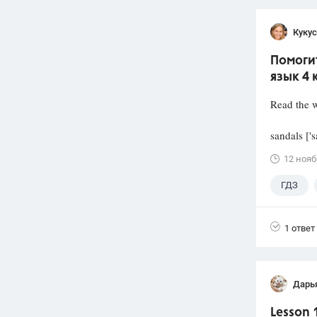
Кукус
Помогит
язык 4 
Read the w
sandals ['
12 нояб
ГДЗ
1 ответ
Дарь
Lesson 