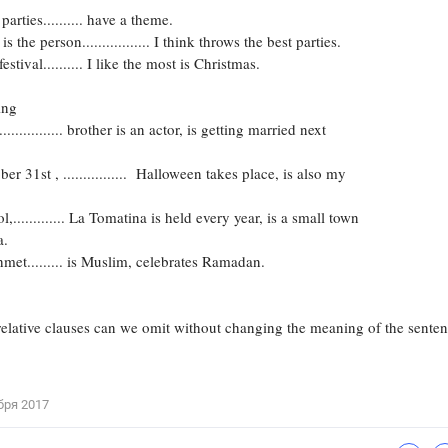
rties.......... have a theme.
Цветков Л. А.
he person................. I think throws the best parties.
ival.......... I like the most is Christmas.
Психология
Отношения,
Любовь,
Красота,
Во
ing
............ brother is an actor, is getting married next
ПОКАЗАТЬ ВСЕ
31st , ................ Halloween takes place, is also my
........... La Tomatina is held every year, is a small town
a.
........ is Muslim, celebrates Ramadan.
elative clauses can we omit without changing the meaning of the sente
бря 2017