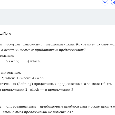
ка Попс
ни пропуски указанными ме­стоимениями. Какие из этих слов м
 в ограничительных придаточных предложениях?
тельные:
h; 2) who; 3) which.
ранительные:
 2) when; 3) where; 4) who.
who
ительных (defining) придаточных пред­ ложениях
может быть
which
в предложении 2,
— в предложении 3.
е определительные придаточные предложения можно пропуст
 этом смысл предложений не поменял­ ся?