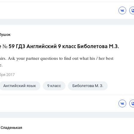
Пушок
 № 59 ГДЗ Английский 9 класс Биболетова М.З.
irs. Ask your partner questions to find out what his / her best
e.
бря 2017
Английский язык
9 класс
Биболетова М. З.
 Сладенькая