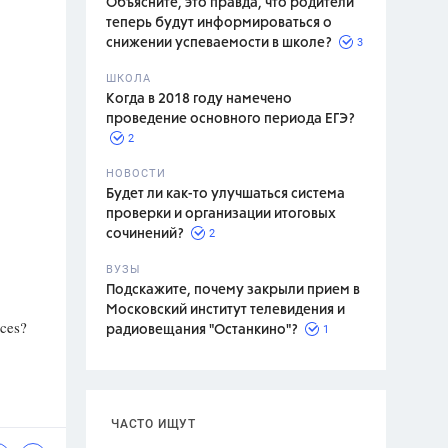
Объясните, это правда, что родители
теперь будут информироваться о
3
снижении успеваемости в школе?
ШКОЛА
спитание
Когда в 2018 году намечено
проведение основного периода ЕГЭ?
2
НОВОСТИ
Будет ли как-то улучшаться система
проверки и организации итоговых
2
сочинений?
ВУЗЫ
Подскажите, почему закрыли прием в
Московский институт телевидения и
nces?
1
радиовещания "Останкино"?
ЧАСТО ИЩУТ