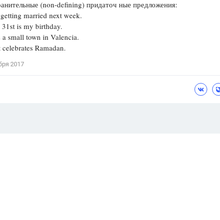
анительные (non-defining) придаточ­ ные предложения:
s getting married next week.
 31st is my birthday.
s a small town in Valencia.
 celebrates Ramadan.
бря 2017