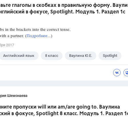
авьте глаголы в скобках в правиль­ную форму. Ваули
нглийский в фокусе, Spotlight. Модуль 1. Раздел 1с
bs in the brackets into the correct tense.
th a partner. (
Подробнее...
)
бря 2017
Английский язык
8 класс
Ваулина Ю.Е.
Spotlight
ория Шемонаева
лните пропуски will или am/are going to. Ваулина
кий в фокусе, Spotlight 8 класс. Модуль 1. Раздел 1