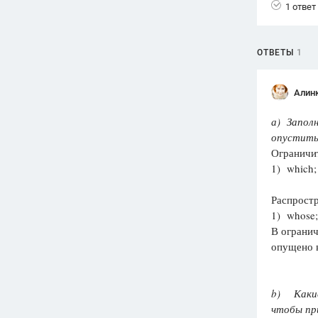
1 ответ
ОТВЕТЫ
1
Алин
а) Запол
опустить
Ограничи
1) whic
Распрост
1) whose;
В огранич
опущено 
b) Каки
чтобы при