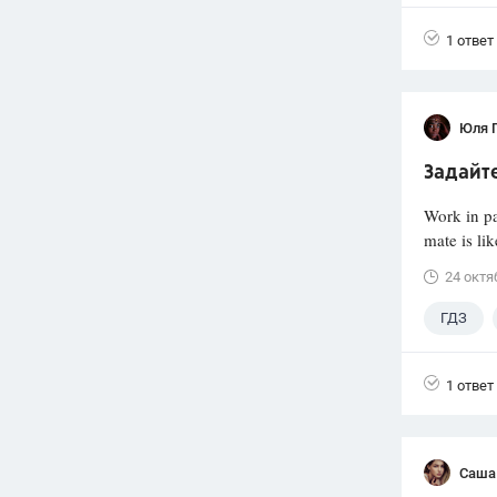
1 ответ
Юля 
Задайте
Work in pa
mate is lik
24 октя
ГДЗ
1 ответ
Саша