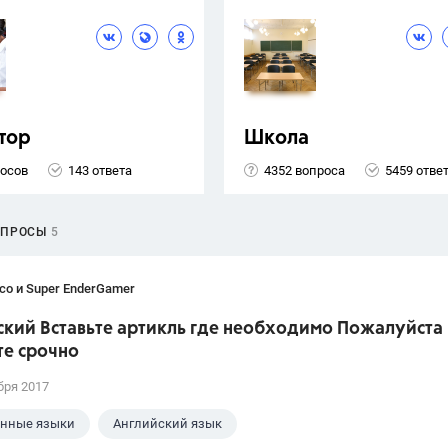
тор
Школа
росов
143 ответа
4352 вопроса
5459 отве
ОПРОСЫ
5
co и Super EnderGamer
ский Вставьте артикль где необходимо Пожалуйста
те срочно
бря 2017
анные языки
Английский язык