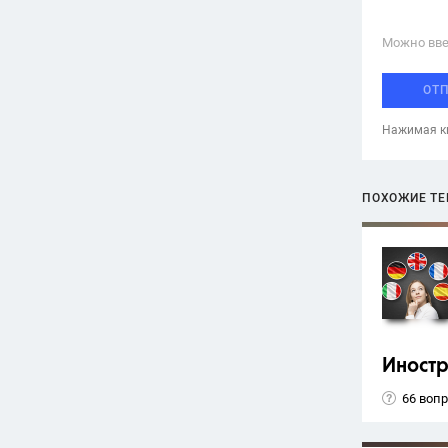
Можно вве
ОТ
Нажимая кн
ПОХОЖИЕ Т
Иност
66 воп