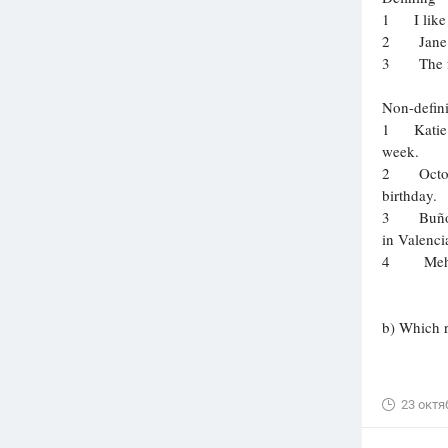
1 I like pa
Вузы
2 Jane is t
1752
ответа
3 The fest
Олимпиады
Non-defin
82
ответа
1 Katie....
Spotlight
week.
1551
ответ
2 October 
birthday.
ГИА
3 Buñol,..
280
ответов
in Valenci
4 Mehmet.
b) Which r
23 октя