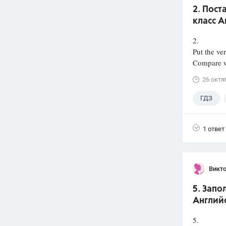
2. Пост
класс А
2.
Put the ver
Compare wi
26 октя
ГДЗ
1 ответ
Викт
5. Запо
Английс
5.