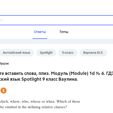
Ответы
Темы
Английский язык
Spotlight
9 класс
Ваулина Ю.Е.
ы
Домашнее задание
Русский язык,
Химия,
Геометрия,
Пушок
Обществознание,
Физика
е вставить слова, плиз. Модуль (Module) 1d № 6. ГД
Школа
кий язык Spotlight 9 класс Ваулина.
9 класс,
8 класс,
11 класс,
10 клас
6 класс,
4 класс,
5 класс,
1 класс,
Учебники
: which, where, who, whose or when. Which of these
be omitted in the defining relative clauses?
Разумовская М.М.,
Габриелян О.С
Рудзитис Г.Е.,
Цыбулько И.П.,
Атан