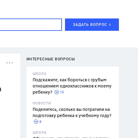
ЗАДАТЬ ВОПРОС
ИНТЕРЕСНЫЕ ВОПРОСЫ
ШКОЛА
Подскажите, как бороться с грубым
отношением одноклассников к моему
З
15
ребенку?
с,
7 класс,
НОВОСТИ
2 класс
Поделитесь, сколько вы потратили на
подготовку ребенка к учебному году?
8
.,
ШКОЛА
асян Л.С.,