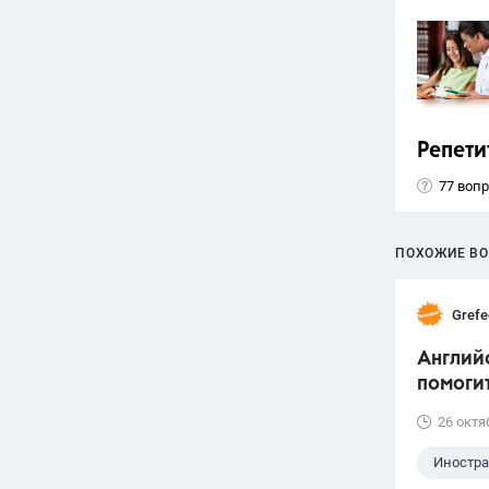
Репети
77 воп
ПОХОЖИЕ В
Grefe
Англий
помоги
26 октя
Иностр