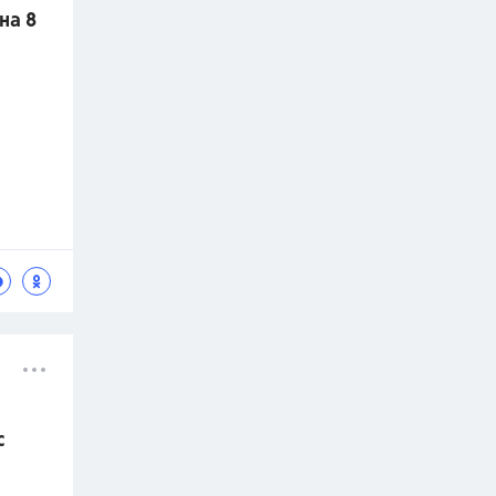
на 8
c