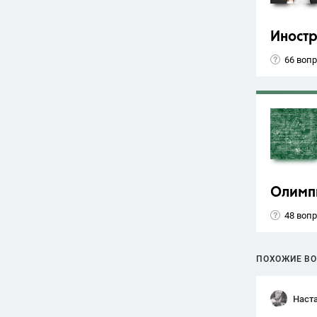
Иност
66 воп
Олимп
48 воп
ПОХОЖИЕ В
Наст