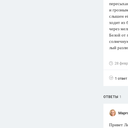
пересыха
и грозным
слышен е
ходит из 
через мел
Белой от 
солнечную
лый разлив
28 февр
1 ответ
ОТВЕТЫ
1
Марг
Привет Ле