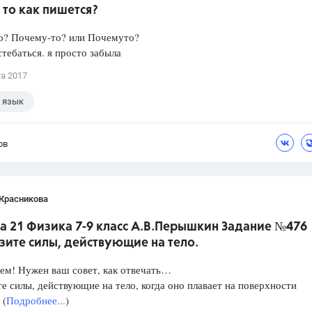
то как пишется?
о? Почему-то? или Почемуто?
стебаться. я просто забыла
та 2017
 язык
ов
 Красникова
а 21 Физика 7-9 класс А.В.Перышкин Задание №476
зите силы, действующие на тело.
ем! Нужен ваш совет, как отвечать…
е силы, действующие на тело, когда оно плавает на поверхности
 (
Подробнее...
)