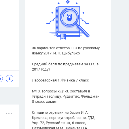
36 вариантов ответов ЕГЭ по русскому
языку 2017. И. П. Цыбулько
Средний балл по предметам за ЕГЭ в
2017 году?
Лабораторная 1. Физика 7 класс
№10. вопросы к §1-3. Составьте в
тетради таблицу. Рудзитис, Фельдман
8 класс химия
Спишите отрывки из басен И. А.
Крылова, верно употребляя не. ГДЗ,
Упр. 72, Русский язык, 6 класс,
Разумовская М.М., Леканта П.А.