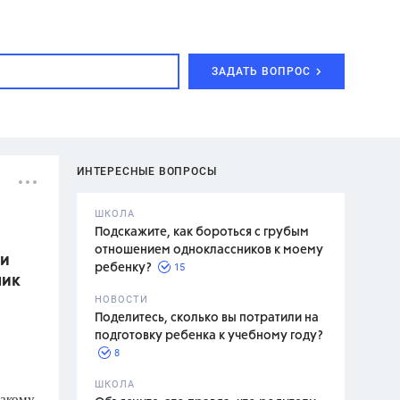
ЗАДАТЬ ВОПРОС
ИНТЕРЕСНЫЕ ВОПРОСЫ
ШКОЛА
Подскажите, как бороться с грубым
отношением одноклассников к моему
ки
15
ребенку?
ник
с,
7 класс,
НОВОСТИ
2 класс
Поделитесь, сколько вы потратили на
подготовку ребенка к учебному году?
8
.,
ШКОЛА
какому
асян Л.С.,