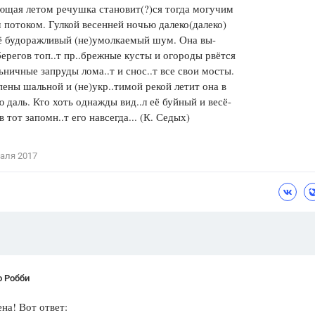
ющая летом речушка становит(?)ся тогда могучим
 потоком. Гулкой весенней ночью далеко(далеко)
ё будоражливый (не)умолкаемый шум. Она вы-
берегов топ..т пр..брежные кусты и огороды рвётся
ьничные запруды лома..т и снос..т все свои мосты.
пены шальной и (не)укр..тимой рекой летит она в
 даль. Кто хоть однажды вид..л её буйный и весё-
 тот запомн..т его навсегда... (К. Седых)
аля 2017
о Робби
на! Вот ответ: