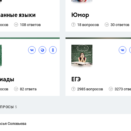
ранные языки
Юмор
росов
108 ответов
18 вопросов
30 ответов
иады
ЕГЭ
росов
82 ответа
2985 вопросов
3273 отв
ОПРОСЫ
5
асья Соловьева