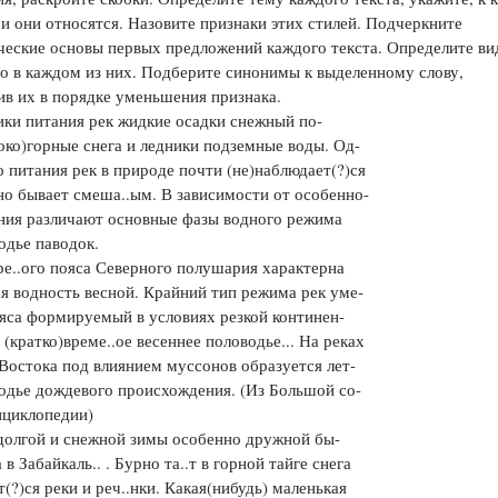
и они относятся. Назовите признаки этих стилей. Подчеркните
Цветков Л. А.
еские основы первых предложений каждого текста. Определите ви
о в каждом из них. Подберите синонимы к выделенному слову,
Психология
в их в порядке уменьшения признака.
Отношения,
Любовь,
Красота,
Во
ики питания рек жидкие осадки снежный по-
око)горные снега и ледники подземные воды. Од-
ПОКАЗАТЬ ВСЕ
 питания рек в природе почти (не)наблюдает(?)ся
о бывает смеша..ым. В зависимости от особенно-
ния различают основные фазы водного режима
одье паводок.
е..ого пояса Северного полушария характерна
я водность весной. Крайний тип режима рек уме-
ояса формируемый в условиях резкой континен-
 (кратко)време..ое весеннее половодье... На реках
Востока под влиянием муссонов образуется лет-
одье дождевого происхождения. (Из Большой со-
нциклопедии)
 долгой и снежной зимы особенно дружной бы-
 в Забайкаль.. . Бурно та..т в горной тайге снега
(?)ся реки и реч..нки. Какая(нибудь) маленькая