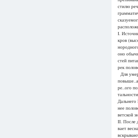
стилю реч
Вузы
грамматич
1752
ответа
сказуемог
расположи
Олимпиады
I. Источн
82
ответа
кров (выс
Spotlight
нородного
1551
ответ
оно обычн
стей пита
ГИА
рек полов
280
ответов
Для умер
повыше..а
ре..ого п
тальности
Дальнего 
нее полов
ветской э
II. После
вает весна
вскрывают