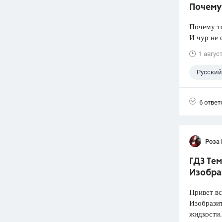
Почему 
Почему т
И чур не 
1 авгус
Русский
6 ответ
Роза
ГДЗ Тем
Изобра
Привет вс
Изобразит
жидкости.