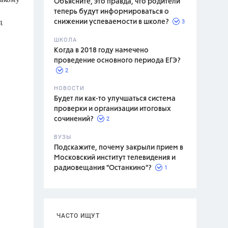
Объясните, это правда, что родители
теперь будут информироваться о
д
3
снижении успеваемости в школе?
ШКОЛА
спитание
Когда в 2018 году намечено
проведение основного периода ЕГЭ?
2
НОВОСТИ
Будет ли как-то улучшаться система
проверки и организации итоговых
2
сочинений?
ВУЗЫ
Подскажите, почему закрыли прием в
Московский институт телевидения и
1
радиовещания "Останкино"?
ЧАСТО ИЩУТ