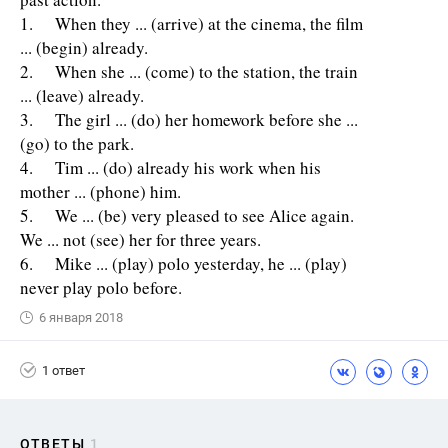
1. When they ... (arrive) at the cinema, the film
... (begin) already.
2. When she ... (come) to the station, the train
... (leave) already.
3. The girl ... (do) her homework before she ...
(go) to the park.
4. Tim ... (do) already his work when his
mother ... (phone) him.
5. We ... (be) very pleased to see Alice again.
We ... not (see) her for three years.
6. Mike ... (play) polo yesterday, he ... (play)
never play polo before.
6 января 2018
1 ответ
ОТВЕТЫ
1