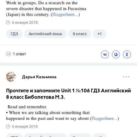
Work in groups. Do a research on the
severe disaster that happened in Fucusima
(Japan) in this century. (
Подробнее...
)
6 января 2018
ГДЗ
Английский язык
8 класс
+1
Биболетова М. З.
1 ответ
Дарья Казьмина
Прочтите и запомните Unit 1 №106 ГДЗ Английский
8 класс Биболетова М.З.
Read and remember.
• When we are talking about something that
happened in the past and want to say about (
Подробнее...
)
6 января 2018