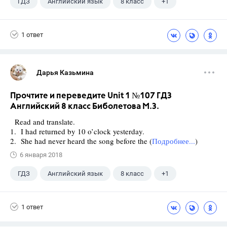
ГДЗ
Английский язык
8 класс
+1
Биболетова М. З.
1 ответ
Дарья Казьмина
Прочтите и переведите Unit 1 №107 ГДЗ
Английский 8 класс Биболетова М.З.
Read and translate.
1. I had returned by 10 o’clock yesterday.
2. She had never heard the song before the (
Подробнее...
)
6 января 2018
ГДЗ
Английский язык
8 класс
+1
Биболетова М. З.
1 ответ