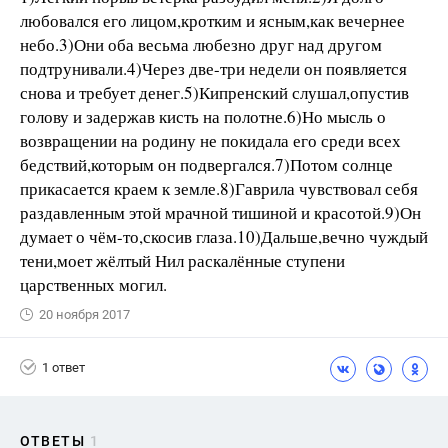
любовался его лицом,кротким и ясным,как вечернее
небо.3)Они оба весьма любезно друг над другом
подтрунивали.4)Через две-три недели он появляется
снова и требует денег.5)Кипренский слушал,опустив
голову и задержав кисть на полотне.6)Но мысль о
возвращении на родину не покидала его среди всех
бедствий,которым он подвергался.7)Потом солнце
прикасается краем к земле.8)Гаврила чувствовал себя
раздавленным этой мрачной тишиной и красотой.9)Он
думает о чём-то,скосив глаза.10)Дальше,вечно чуждый
тени,моет жёлтый Нил раскалённые ступени
царственных могил.
20 ноября 2017
1 ответ
ОТВЕТЫ
1