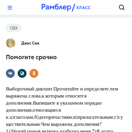
?
ГДЗ
Диас Сак
Помогите срочно
Выборочный диктант.Прочитайте и определите,чем
вырвжена слова,к которым относятся
дополнения.Выпишите в указанном порядке
дополнения,относящиеся
к:а)глаголам;б)деепричастиям;в)прилагательным;г)су
ществительным.Чем выражена дополнения?
1)Лёгкий порыв ветерка разбудил меня.2)Я долго