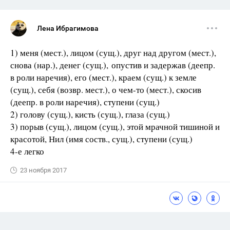
Лена Ибрагимова
1) меня (мест.), лицом (сущ.), друг над другом (мест.),
снова (нар.), денег (сущ.), опустив и задержав (деепр.
в роли наречия), его (мест.), краем (сущ.) к земле
(сущ.), себя (возвр. мест.), о чем-то (мест.), скосив
(деепр. в роли наречия), ступени (сущ.)
2) голову (сущ.), кисть (сущ.), глаза (сущ.)
3) порыв (сущ.), лицом (сущ.), этой мрачной тишиной и
красотой, Нил (имя соств., сущ.), ступени (сущ.)
4-е легко
23 ноября 2017