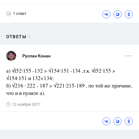
1 ответ
ОТВЕТЫ
1
Руслан Конан
а) √l52∙155 -132 > √154∙151 -134 ,т.к. √l52∙155 >
√154∙151 и 132<134;
б) √216 ∙ 222 - 187 > √221∙215-189 , по той же причине,
что и в пункте а).
12 ноября 2017