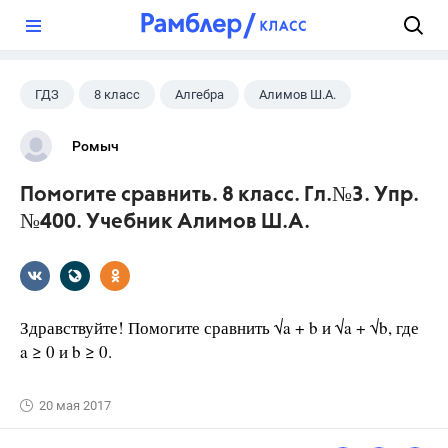
?
ГДЗ
8 класс
Алгебра
Алимов Ш.А.
Ромыч
Помогите сравнить. 8 класс. Гл.№3. Упр.
№400. Учебник Алимов Ш.А.
Здравствуйте! Помогите сравнить √a + b и √a + √b, где
a ≥ 0 и b ≥ 0.
20 мая 2017