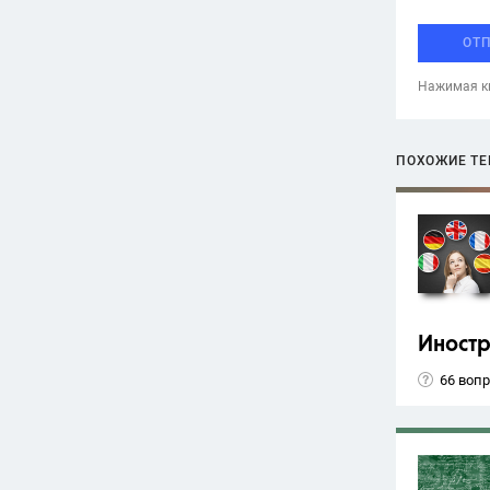
ОТ
Нажимая кн
ПОХОЖИЕ Т
Иност
66 воп