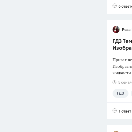
6 ответ
Роза
ГДЗ Тем
Изобра
Привет вс
Изобразит
жидкости.
5 сентя
ГДЗ
1 ответ