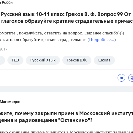
о Робби
 Русский язык 10-11 класс Греков В. Ф. Вопрос 99 От
глаголов образуйте краткие страдательные причас
омогите , пожалуйста, ответить на вопрос…заранее спасибо))))
 глаголов образуйте краткие страдательные (
Подробнее...
)
2017
с
ГДЗ
Русский язык
Греков В.Ф.
Школа
 Магомедов
жите, почему закрыли прием в Московский институ
дения и радиовещания "Останкино"?
зано окончание приема учащихся в Московский институт телевиден