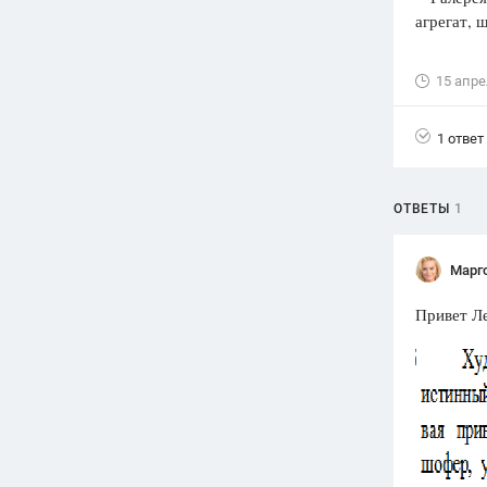
агрегат, 
Вузы
1752
ответа
15 апре
Олимпиады
82
ответа
1 ответ
Spotlight
1551
ответ
ОТВЕТЫ
1
ГИА
280
ответов
Марг
Привет Ле