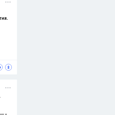
тия.
т
ия и