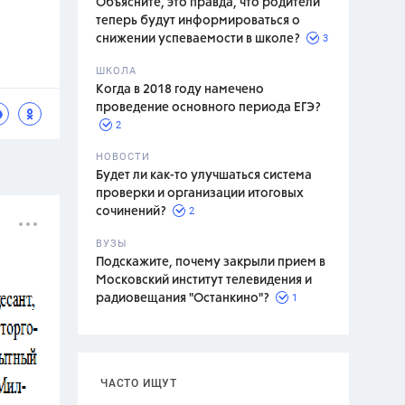
Объясните, это правда, что родители
теперь будут информироваться о
3
снижении успеваемости в школе?
ШКОЛА
спитание
Когда в 2018 году намечено
проведение основного периода ЕГЭ?
2
НОВОСТИ
Будет ли как-то улучшаться система
проверки и организации итоговых
2
сочинений?
ВУЗЫ
Подскажите, почему закрыли прием в
Московский институт телевидения и
1
радиовещания "Останкино"?
ЧАСТО ИЩУТ