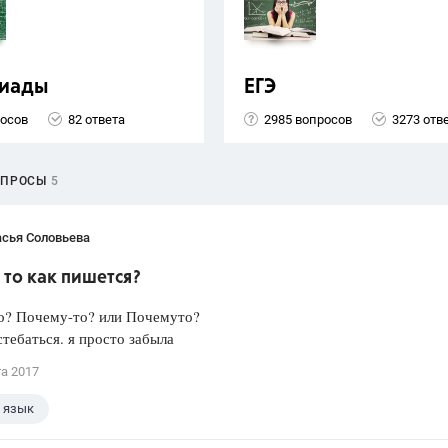
иады
ЕГЭ
росов
82 ответа
2985 вопросов
3273 отв
ОПРОСЫ
5
асья Соловьева
то как пишется?
о? Почему-то? или Почемуто?
стебаться. я просто забыла
та 2017
 язык