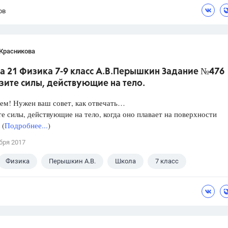
ов
 Красникова
а 21 Физика 7-9 класс А.В.Перышкин Задание №476
зите силы, действующие на тело.
ем! Нужен ваш совет, как отвечать…
е силы, действующие на тело, когда оно плавает на поверхности
 (
Подробнее...
)
бря 2017
Физика
Перышкин А.В.
Школа
7 класс