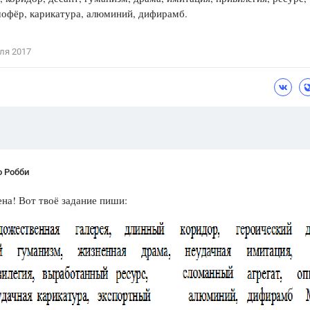
шофёр, карикатура, алюминий, дифирамб.
Цветков Л. А.
Психология
ля 2017
Отношения,
Любовь,
Красота,
Во
ПОКАЗАТЬ ВСЕ
о Робби
на! Вот твоё задание пиши: