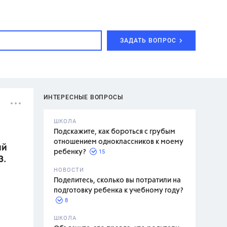
ЗАДАТЬ ВОПРОС
ИНТЕРЕСНЫЕ ВОПРОСЫ
ШКОЛА
Подскажите, как бороться с грубым
отношением одноклассников к моему
ий
15
ребенку?
З.
с,
7 класс,
НОВОСТИ
2 класс
Поделитесь, сколько вы потратили на
подготовку ребенка к учебному году?
8
.,
ШКОЛА
асян Л.С.,