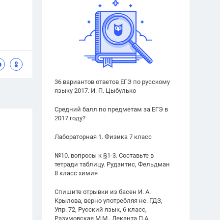
36 вариантов ответов ЕГЭ по русскому
языку 2017. И. П. Цыбулько
Средний балл по предметам за ЕГЭ в
2017 году?
Лабораторная 1. Физика 7 класс
№10. вопросы к §1-3. Составьте в
тетради таблицу. Рудзитис, Фельдман
8 класс химия
Спишите отрывки из басен И. А.
Крылова, верно употребляя не. ГДЗ,
Упр. 72, Русский язык, 6 класс,
Разумовская М.М., Леканта П.А.