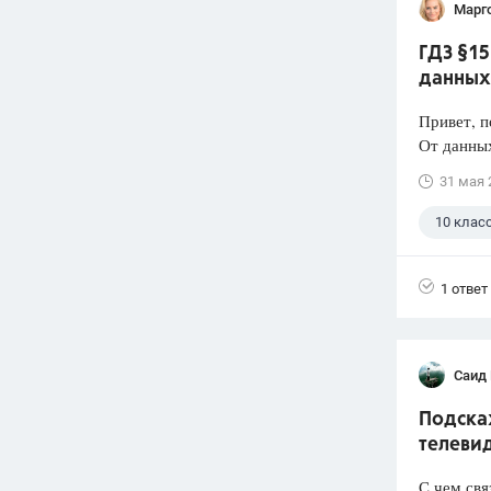
Марг
ГДЗ §15
данных 
Привет, п
От данных
31 мая 
10 клас
1 ответ
Саид
Подска
телеви
С чем свя