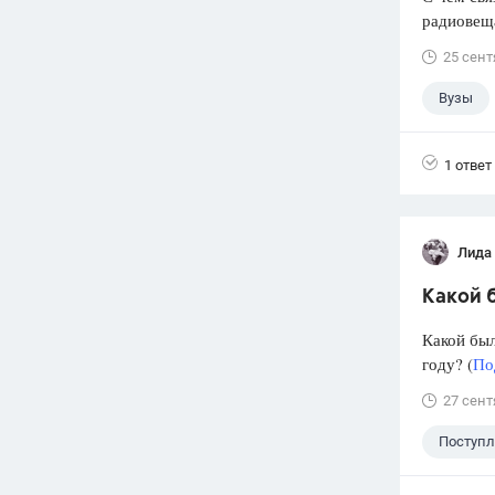
радиовеща
25 сент
Вузы
1 ответ
Лида
Какой б
Какой был
году? (
По
27 сент
Поступ