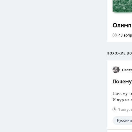
Олимп
48 воп
ПОХОЖИЕ В
Наст
Почему 
Почему т
И чур не 
1 авгус
Русский