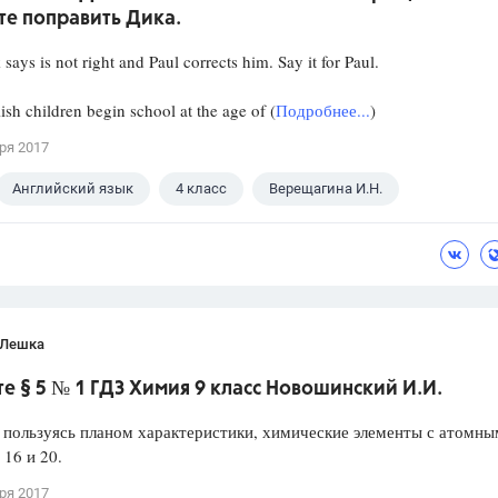
те поправить Дика.
says is not right and Paul corrects him. Say it for Paul.
ish children begin school at the age of (
Подробнее...
)
ря 2017
Английский язык
4 класс
Верещагина И.Н.
 Лешка
 § 5 № 1 ГДЗ Химия 9 класс Новошинский И.И.
 пользуясь планом характеристики, химические элементы с атомн
16 и 20.
ря 2017