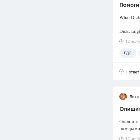
Помоги
What Dick 
Dick: Engl
12 нояб
ГДЗ
1 ответ
Леха
Опишите
Опишите,
номерами 
12 нояб