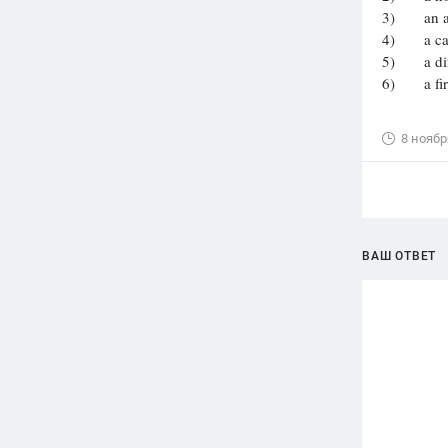
3) an arm
4) a ca
5) a dini
6) a fir
8 ноябр
ВАШ ОТВЕТ