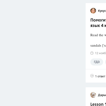
Кукус
Помогит
язык 4 
Read the w
sandals ['
12 нояб
ГДЗ
1 ответ
Дарь
Lesson 