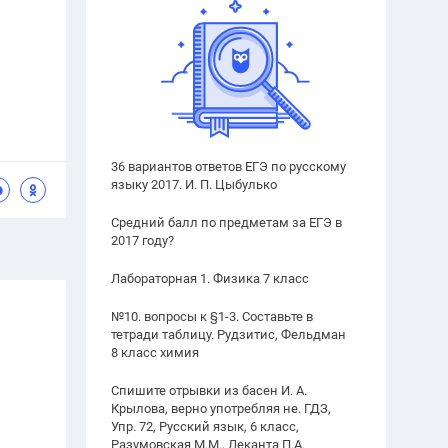
36 вариантов ответов ЕГЭ по русскому
языку 2017. И. П. Цыбулько
Средний балл по предметам за ЕГЭ в
2017 году?
Лабораторная 1. Физика 7 класс
№10. вопросы к §1-3. Составьте в
тетради таблицу. Рудзитис, Фельдман
8 класс химия
Спишите отрывки из басен И. А.
Крылова, верно употребляя не. ГДЗ,
Упр. 72, Русский язык, 6 класс,
Разумовская М.М., Леканта П.А.