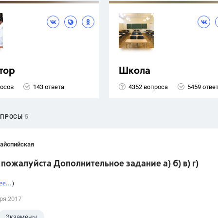
тор
Школа
росов
143 ответа
4352 вопроса
5459 отве
ОПРОСЫ
5
Кайспийская
пожалуйста Дополнительное задание а) б) в) г)
е...
)
ря 2017
Экзамены