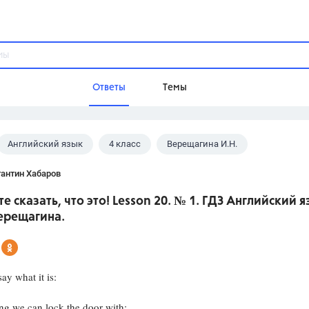
Ответы
Темы
Английский язык
4 класс
Верещагина И.Н.
ы
Домашнее задание
Русский язык,
Химия,
Геометрия,
антин Хабаров
Обществознание,
Физика
е сказать, что это! Lesson 20. № 1. ГДЗ Английский я
Школа
ерещагина.
9 класс,
8 класс,
11 класс,
10 клас
6 класс,
4 класс,
5 класс,
1 класс,
Учебники
ay what it is:
Разумовская М.М.,
Габриелян О.С
 we can lock the door with;
Рудзитис Г.Е.,
Цыбулько И.П.,
Атан