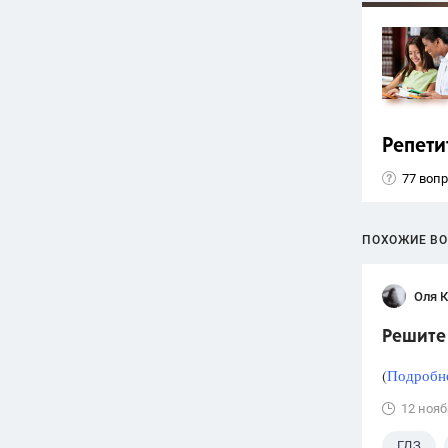
Репети
77 воп
ПОХОЖИЕ В
Оля 
Решите 
(
Подробне
12 нояб
ГДЗ