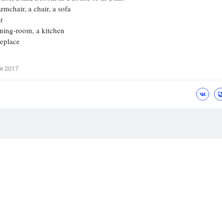
chair, a chair, a sofa
r
ng-room, a kitchen
eplace
я 2017