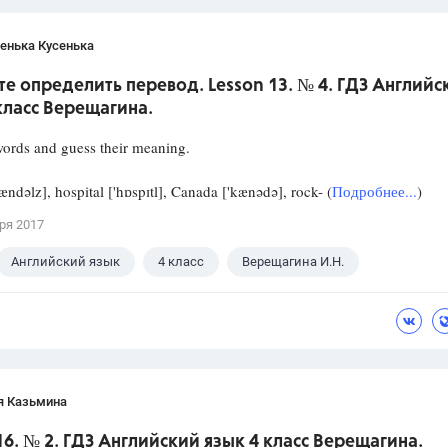
енька Кусенька
е определить перевод. Lesson 13. № 4. ГДЗ Английс
класс Верещагина.
ords and guess their meaning.
sændəlz], hospital ['hɒspɪtl], Canada ['kænədə], rock- (
Подробнее...
)
ря 2017
Английский язык
4 класс
Верещагина И.Н.
я Казьмина
16. № 2. ГДЗ Английский язык 4 класс Верещагина.