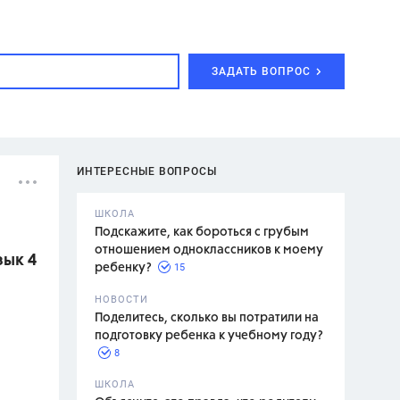
ЗАДАТЬ ВОПРОС
ИНТЕРЕСНЫЕ ВОПРОСЫ
ШКОЛА
Подскажите, как бороться с грубым
отношением одноклассников к моему
зык 4
15
ребенку?
с,
7 класс,
НОВОСТИ
2 класс
Поделитесь, сколько вы потратили на
подготовку ребенка к учебному году?
8
.,
ШКОЛА
асян Л.С.,