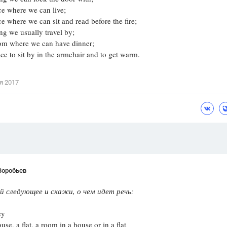
 where we can live;
Цветков Л. А.
where we can sit and read before the fire;
 we usually travel by;
Психология
 where we can have dinner;
Отношения,
Любовь,
Красота,
Во
to sit by in the armchair and to get warm.
ПОКАЗАТЬ ВСЕ
я 2017
Воробьев
 следующее и скажи, о чем идет речь:
ey
, a flat, a room in a house or in a flat