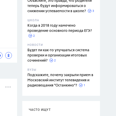
Объясните, это правда, что родители
теперь будут информироваться о
3
снижении успеваемости в школе?
ШКОЛА
спитание
Когда в 2018 году намечено
проведение основного периода ЕГЭ?
2
НОВОСТИ
Будет ли как-то улучшаться система
проверки и организации итоговых
2
сочинений?
ВУЗЫ
Подскажите, почему закрыли прием в
Московский институт телевидения и
1
радиовещания "Останкино"?
ЧАСТО ИЩУТ