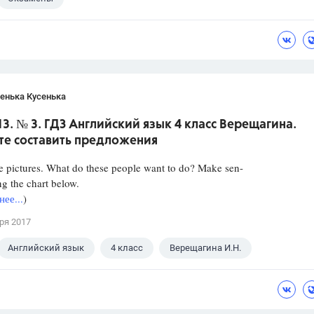
енька Кусенька
13. № 3. ГДЗ Английский язык 4 класс Верещагина.
те составить предложения
e pictures. What do these people want to do? Make sen-
ng the chart below.
ее...
)
ря 2017
Английский язык
4 класс
Верещагина И.Н.