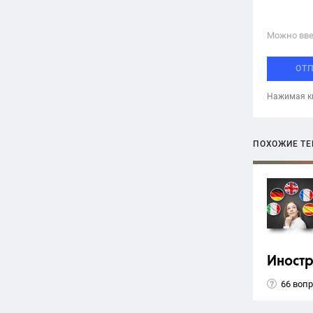
Можно вве
ОТ
Нажимая кн
ПОХОЖИЕ Т
Иност
66 воп