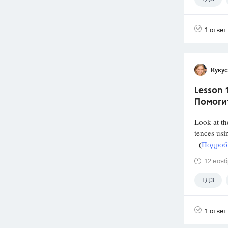
1 ответ
Кукус
Lesson 
Помоги
Look at th
tences usi
(
Подробн
12 нояб
ГДЗ
1 ответ