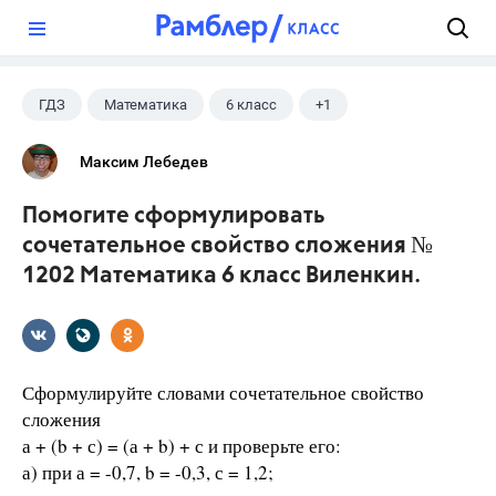
?
ГДЗ
Математика
6 класс
+1
Виленкин Н.Я.
Максим Лебедев
Помогите сформулировать
сочетательное свойство сложения №
1202 Математика 6 класс Виленкин.
Сформулируйте словами сочетательное свойство
сложения
а + (b + с) = (а + b) + с и проверьте его:
а) при а = -0,7, b = -0,3, с = 1,2;