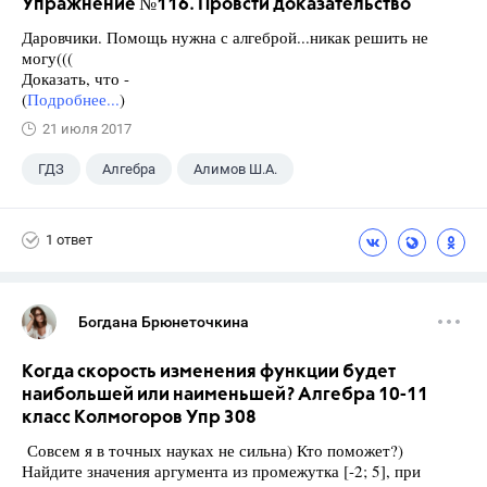
Упражнение №116. Провсти доказательство
Даровчики. Помощь нужна с алгеброй...никак решить не
могу(((
Доказать, что -
(
Подробнее...
)
21 июля 2017
ГДЗ
Алгебра
Алимов Ш.А.
Школа
+1
9 класс
1 ответ
Богдана Брюнеточкина
Когда скорость изменения функции будет
наибольшей или наименьшей? Алгебра 10-11
класс Колмогоров Упр 308
Совсем я в точных науках не сильна) Кто поможет?)
Найдите значения аргумента из промежутка [-2; 5], при