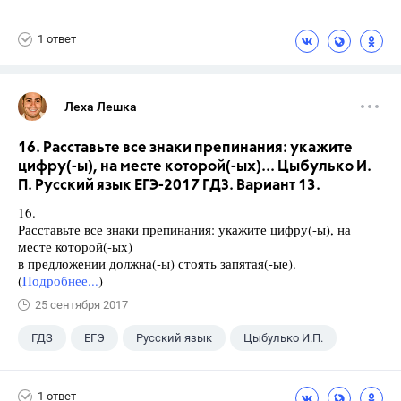
Габриелян О.С.
1 ответ
Леха Лешка
16. Расставьте все знаки препинания: укажите
цифру(-ы), на месте которой(-ых)... Цыбулько И.
П. Русский язык ЕГЭ-2017 ГДЗ. Вариант 13.
16.
Расставьте все знаки препинания: укажите цифру(-ы), на
месте которой(-ых)
в предложении должна(-ы) стоять запятая(-ые).
(
Подробнее...
)
25 сентября 2017
ГДЗ
ЕГЭ
Русский язык
Цыбулько И.П.
1 ответ