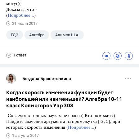
могу(((
Доказать, что -
(
Подробнее...
)
21 июля 2017
ГДЗ
Алгебра
Алимов Ш.А.
Школа
+1
9 класс
1 ответ
Богдана Брюнеточкина
Когда скорость изменения функции будет
наибольшей или наименьшей? Алгебра 10-11
класс Колмогоров Упр 308
Совсем я в точных науках не сильна) Кто поможет?)
Найдите значения аргумента из промежутка [-2; 5], при
которых скорость изменения (
Подробнее...
)
1 августа 2017