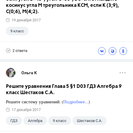
косинус угла М треугольника КСМ, если К (3;9),
С(0;6), М(4;2).
19 декабря 2017
9 класс
2 ответа
Ольга К
Решите уравнения Глава 5 §1 D03 ГДЗ Алгебра 9
класс Шестаков С.А.
Решите систему уравнений: (
Подробнее...
)
17 декабря 2017
ГДЗ
Алгебра
9 класс
Шестаков С.А.