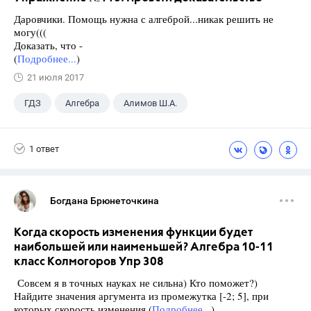
Даровчики. Помощь нужна с алгеброй...никак решить не
могу(((
Доказать, что -
(
Подробнее...
)
21 июля 2017
ГДЗ
Алгебра
Алимов Ш.А.
Школа
+1
9 класс
1 ответ
Богдана Брюнеточкина
Когда скорость изменения функции будет
наибольшей или наименьшей? Алгебра 10-11
класс Колмогоров Упр 308
Совсем я в точных науках не сильна) Кто поможет?)
Найдите значения аргумента из промежутка [-2; 5], при
которых скорость изменения (
Подробнее...
)