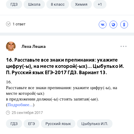
ГДЗ
Школа
8 класс
Химия
+1
Габриелян О.С.
1 ответ
Леха Лешка
16. Расставьте все знаки препинания: укажите
цифру(-ы), на месте которой(-ых)... Цыбулько И.
П. Русский язык ЕГЭ-2017 ГДЗ. Вариант 13.
16.
Расставьте все знаки препинания: укажите цифру(-ы), на
месте которой(-ых)
в предложении должна(-ы) стоять запятая(-ые).
(
Подробнее...
)
25 сентября 2017
ГДЗ
ЕГЭ
Русский язык
Цыбулько И.П.