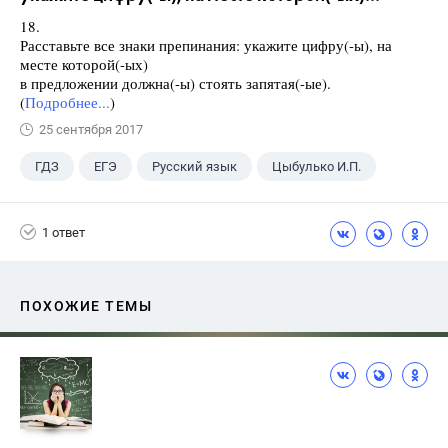
18.
Расставьте все знаки препинания: укажите цифру(-ы), на
месте которой(-ых)
в предложении должна(-ы) стоять запятая(-ые).
(
Подробнее...
)
25 сентября 2017
ГДЗ
ЕГЭ
Русский язык
Цыбулько И.П.
1 ответ
ПОХОЖИЕ ТЕМЫ