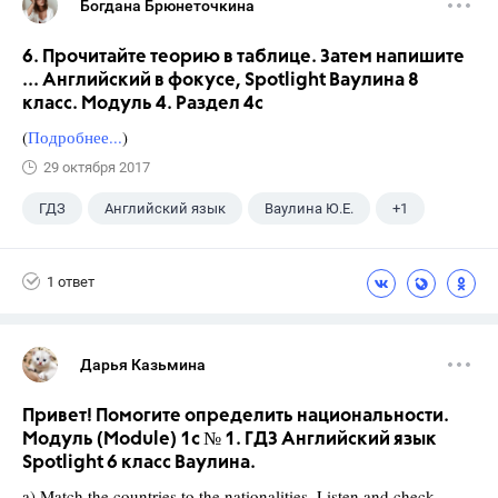
Богдана Брюнеточкина
6. Прочитайте теорию в таблице. Затем напишите
... Английский в фокусе, Spotlight Ваулина 8
класс. Модуль 4. Раздел 4с
(
Подробнее...
)
29 октября 2017
ГДЗ
Английский язык
Ваулина Ю.Е.
+1
8 класс
1 ответ
Дарья Казьмина
Привет! Помогите определить национальности.
Модуль (Module) 1c № 1. ГДЗ Английский язык
Spotlight 6 класс Ваулина.
a) Match the countries to the nationalities. Listen and check.