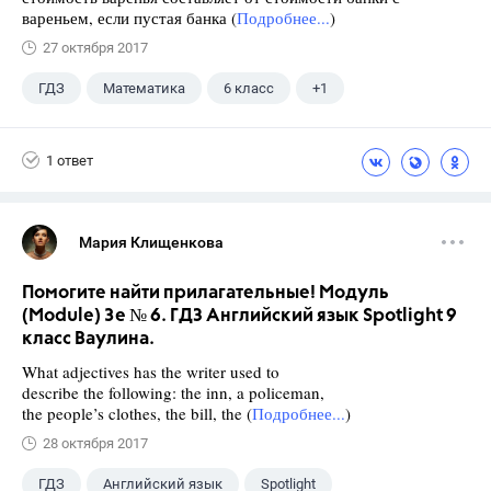
вареньем, если пустая банка (
Подробнее...
)
27 октября 2017
ГДЗ
Математика
6 класс
+1
Чесноков А.С.
1 ответ
Мария Клищенкова
Помогите найти прилагательные! Модуль
(Module) 3e № 6. ГДЗ Английский язык Spotlight 9
класс Ваулина.
What adjectives has the writer used to
describe the following: the inn, a policeman,
the people’s clothes, the bill, the (
Подробнее...
)
28 октября 2017
ГДЗ
Английский язык
Spotlight