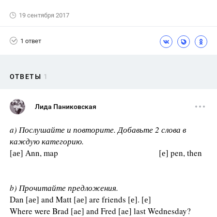
19 сентября 2017
1 ответ
ОТВЕТЫ
1
Лида Паниковская
a) Послушайте и повторите. Добавьте 2 слова в
каждую категорию.
[ае] Ann, map [е] pen, then
b) Прочитайте предложения.
Dan [ае] and Matt [ае] are friends [е]. [е]
Where were Brad [ae] and Fred [ae] last Wednesday?