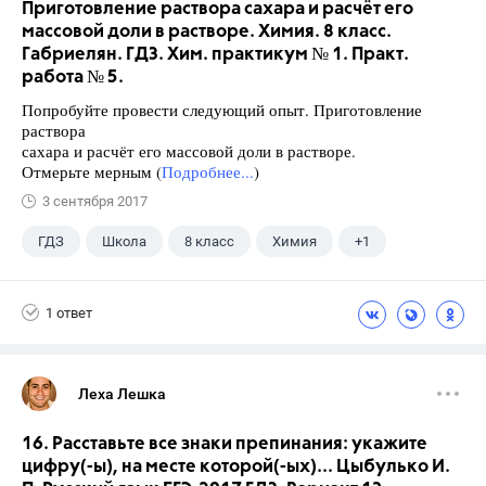
Приготовление раствора сахара и расчёт его
массовой доли в растворе. Химия. 8 класс.
Габриелян. ГДЗ. Хим. практикум № 1. Практ.
работа № 5.
Попробуйте провести следующий опыт. Приготовление
раствора
сахара и расчёт его массовой доли в растворе.
Отмерьте мерным (
Подробнее...
)
3 сентября 2017
ГДЗ
Школа
8 класс
Химия
+1
Габриелян О.С.
1 ответ
Леха Лешка
16. Расставьте все знаки препинания: укажите
цифру(-ы), на месте которой(-ых)... Цыбулько И.