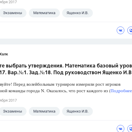
ября 2017
Экзамены
Математика
Ященко И.В.
Халк
те выбрать утверждения. Математика базовый уров
017. Вар.№1. Зад.№18. Под руководством Ященко И.В
уйте! Перед волейбольным турниром измерили рост игроков
ной команды города N. Оказалось, что рост каждого из (
Подробнее.
ября 2017
Экзамены
Математика
Ященко И.В.