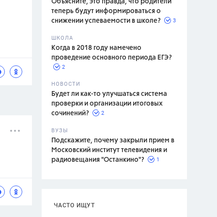
Объясните, это правда, что родители
теперь будут информироваться о
3
снижении успеваемости в школе?
ШКОЛА
спитание
Когда в 2018 году намечено
проведение основного периода ЕГЭ?
2
НОВОСТИ
Будет ли как-то улучшаться система
проверки и организации итоговых
2
сочинений?
ВУЗЫ
Подскажите, почему закрыли прием в
Московский институт телевидения и
1
радиовещания "Останкино"?
ЧАСТО ИЩУТ