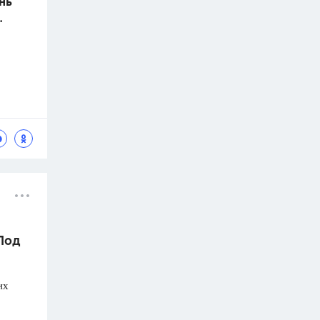
нь
.
 Под
их