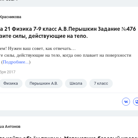
 Красникова
а 21 Физика 7-9 класс А.В.Перышкин Задание №476
зите силы, действующие на тело.
ем! Нужен ваш совет, как отвечать…
е силы, действующие на тело, когда оно плавает на поверхности
 (
Подробнее...
)
бря 2017
Физика
Перышкин А.В.
Школа
7 класс
ша Антонов