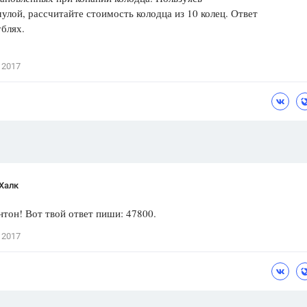
улой, рассчитайте стоимость колодца из 10 колец. Ответ
Цветков Л. А.
ублях.
Психология
Отношения,
Любовь,
Красота,
Во
 2017
ПОКАЗАТЬ ВСЕ
Халк
тон! Вот твой ответ пиши: 47800.
 2017