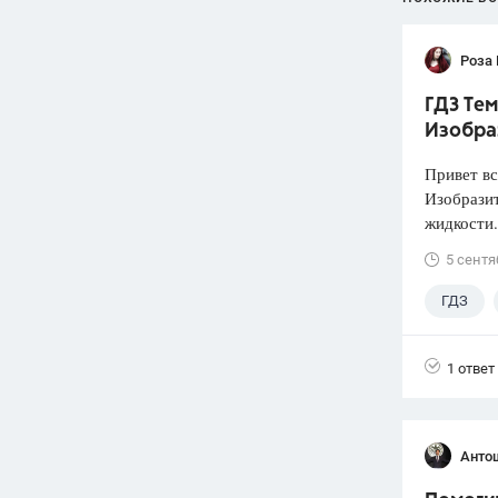
Роза
ГДЗ Тем
Изобра
Привет вс
Изобразит
жидкости.
5 сентя
ГДЗ
1 ответ
Анто