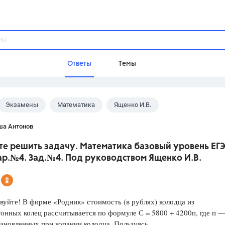
Ответы
Темы
Экзамены
Математика
Ященко И.В.
ы
Домашнее задание
Русский язык,
Химия,
Геометрия,
ша Антонов
Обществознание,
Физика
е решить задачу. Математика базовый уровень ЕГЭ
Школа
ар.№4. Зад.№4. Под руководством Ященко И.В.
9 класс,
8 класс,
11 класс,
10 клас
6 класс,
4 класс,
5 класс,
1 класс,
Учебники
йте! В фирме «Родник» стоимость (в рублях) колодца из
онных колец рассчитывается по формуле С = 5800 + 4200п, где п 
Разумовская М.М.,
Габриелян О.С
тановленных при копании колодца. Пользуясь
Рудзитис Г.Е.,
Цыбулько И.П.,
Атан