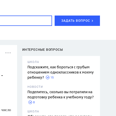
ЗАДАТЬ ВОПРОС
ИНТЕРЕСНЫЕ ВОПРОСЫ
ШКОЛА
Подскажите, как бороться с грубым
отношением одноклассников к моему
 -
15
ребенку?
с,
7 класс,
НОВОСТИ
2 класс
Поделитесь, сколько вы потратили на
подготовку ребенка к учебному году?
8
— число
.,
ШКОЛА
асян Л.С.,