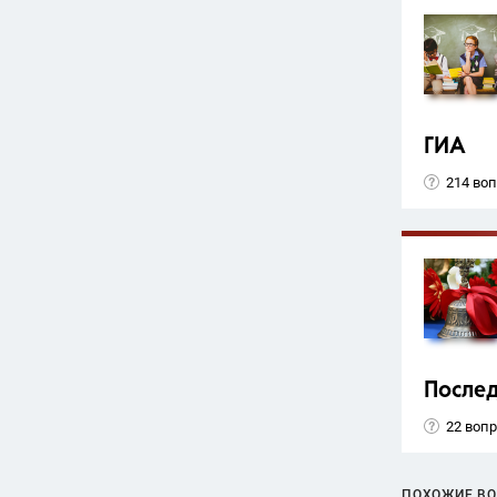
ГИА
214 во
Послед
22 воп
ПОХОЖИЕ В