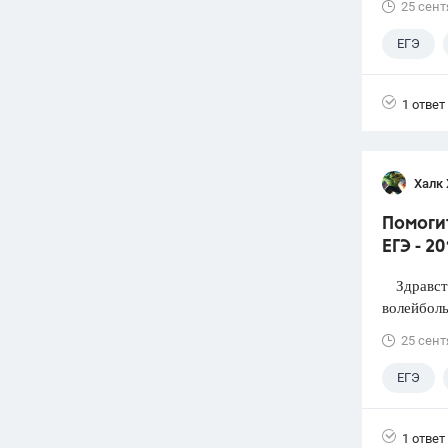
25 сент
ЕГЭ
1 ответ
Халк 
Помоги
ЕГЭ - 2
Здравств
волейболь
25 сент
ЕГЭ
1 ответ