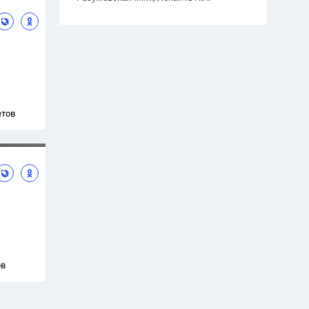
етов
ов