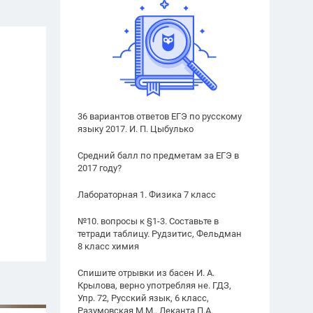
36 вариантов ответов ЕГЭ по русскому
языку 2017. И. П. Цыбулько
Средний балл по предметам за ЕГЭ в
2017 году?
Лабораторная 1. Физика 7 класс
№10. вопросы к §1-3. Составьте в
тетради таблицу. Рудзитис, Фельдман
8 класс химия
Спишите отрывки из басен И. А.
Крылова, верно употребляя не. ГДЗ,
Упр. 72, Русский язык, 6 класс,
Разумовская М.М., Леканта П.А.