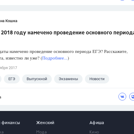
ана Кошка
в 2018 году намечено проведение основного период
даты намечено проведение основного периода ЕГЭ? Расскажите,
а, известно ли уже? (
Подробнее...
)
ября 2017
ЕГЭ
Выпускной
Экзамены
Новости
а
и финансы
Женский
Афиша
ка
Мода
Кино