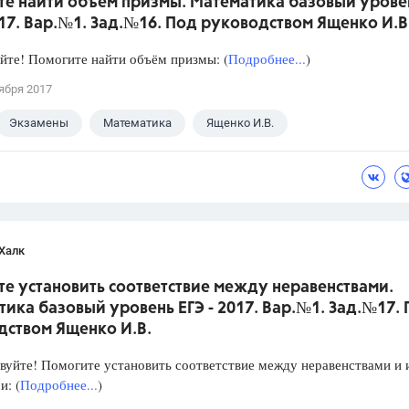
те найти объём призмы. Математика базовый урове
017. Вар.№1. Зад.№16. Под руководством Ященко И.В
йте! Помогите найти объём призмы: (
Подробнее...
)
ября 2017
Экзамены
Математика
Ященко И.В.
Халк
е установить соответствие между неравенствами.
ика базовый уровень ЕГЭ - 2017. Вар.№1. Зад.№17.
дством Ященко И.В.
уйте! Помогите установить соответствие между неравенствами и 
: (
Подробнее...
)