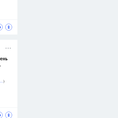
ень
.
..
)