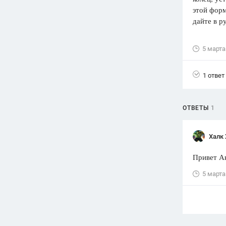
этой форм
Вузы
дайте в р
1752
ответа
Олимпиады
5 марта
82
ответа
Spotlight
1 ответ
1551
ответ
ГИА
ОТВЕТЫ
1
280
ответов
Халк 
Привет Ан
5 марта