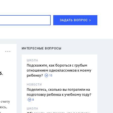
ЗАДАТЬ ВОПРОС
ИНТЕРЕСНЫЕ ВОПРОСЫ
ШКОЛА
Подскажите, как бороться с грубым
отношением одноклассников к моему
6.
15
ребенку?
с,
7 класс,
НОВОСТИ
2 класс
Поделитесь, сколько вы потратили на
подготовку ребенка к учебному году?
8
 счету
лось,
.,
ШКОЛА
о
асян Л.С.,