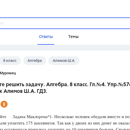
Ответы
Темы
8 класс
Алгебра
Алимов Ш.А.
ы
Домашнее задание
Русский язык,
Химия,
Геометрия,
 Муромец
Обществознание,
Физика
е решить задачу. Алгебра. 8 класс. Гл.№4. Упр.№57
Школа
к Алимов Ш.А. ГДЗ.
9 класс,
8 класс,
11 класс,
10 клас
6 класс,
4 класс,
5 класс,
1 класс,
Учебники
йте Задача Маклорена^1. Несколько человек обедали вместе и по
ли уплатить 175 шиллингов. Так как у двоих из них денег не оказа
Разумовская М.М.,
Габриелян О.С
з оставшихся пришлось уплатить на 10 шиллингов больше. Скольк
Рудзитис Г.Е.,
Цыбулько И.П.,
Атан