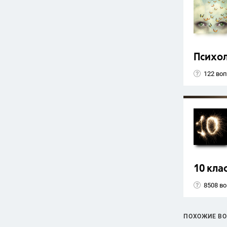
Психо
122 во
10 кла
8508 в
ПОХОЖИЕ В