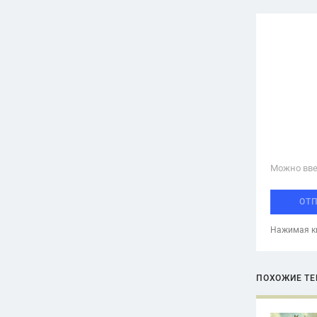
Можно вве
ОТ
Нажимая кн
ПОХОЖИЕ Т