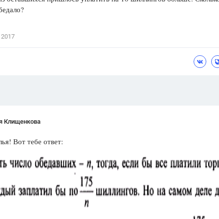
бедало?
Цветков Л. А.
Психология
 2017
Отношения,
Любовь,
Красота,
Во
ПОКАЗАТЬ ВСЕ
я Клищенкова
ья! Вот тебе ответ: