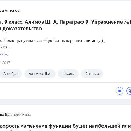
ша Антонов
. 9 класс. Алимов Ш. А. Параграф 9. Упражнение №
и доказательство
. Помощь нужна с алгеброй...никак решить не могу(((
что -
е...
)
я 2017
Алгебра
Алимов Ш.А.
Школа
9 класс
ана Брюнеточкина
скорость изменения функции будет наибольшей или