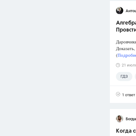
Анто
Алгебра
Провст
Даровчики
Доказать, 
(
Подробне
21 июл
ГДЗ
1 ответ
Богд
Когда 