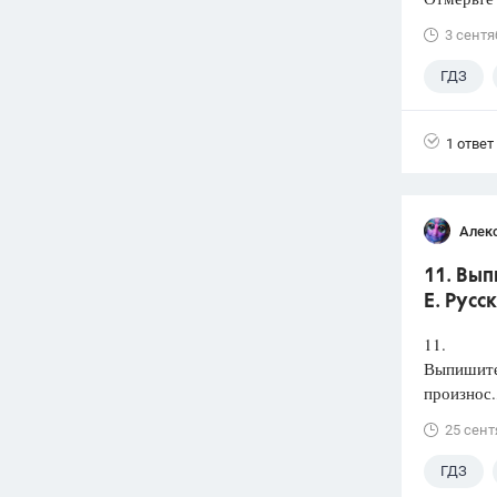
3 сентя
ГДЗ
1 ответ
Алек
11. Вып
Е. Русс
11.
Выпишите 
произнос.
25 сент
ГДЗ