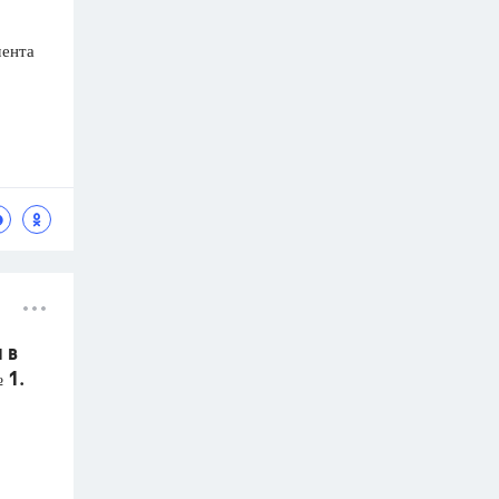
мента
 в
 1.