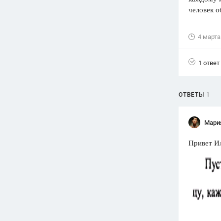
человек о
Вузы
1752
ответа
4 марта
Олимпиады
82
ответа
1 ответ
Spotlight
1551
ответ
ОТВЕТЫ
1
ГИА
280
ответов
Мари
Привет Ил