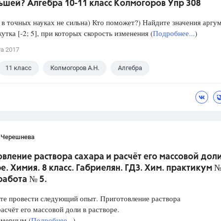
ьшей? Алгебра 10-11 класс Колмогоров Упр 308
в точных науках не сильна) Кто поможет?) Найдите значения аргу
утка [-2; 5], при которых скорость изменения (
Подробнее...
)
та 2017
11 класс
Колмогоров А.Н.
Алгебра
 Черешнева
вление раствора сахара и расчёт его массовой доли
е. Химия. 8 класс. Габриелян. ГДЗ. Хим. практикум №
работа № 5.
те провести следующий опыт. Приготовление раствора
расчёт его массовой доли в растворе.
 мерным (
Подробнее...
)