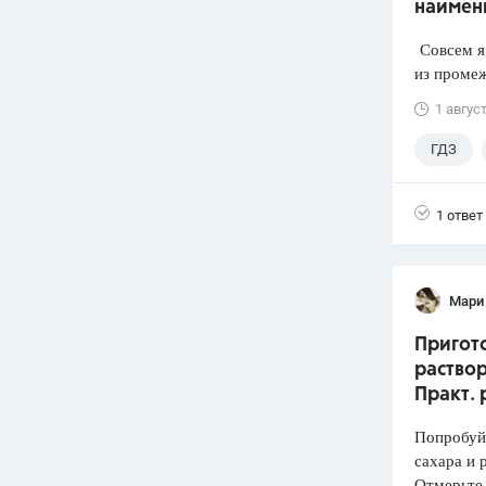
наимен
Совсем я 
из промеж
1 авгус
ГДЗ
1 ответ
Мари
Пригото
раствор
Практ. 
Попробуй
сахара и 
Отмерьте