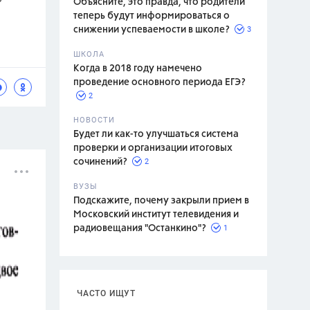
Объясните, это правда, что родители
теперь будут информироваться о
3
снижении успеваемости в школе?
ШКОЛА
спитание
Когда в 2018 году намечено
проведение основного периода ЕГЭ?
2
НОВОСТИ
Будет ли как-то улучшаться система
проверки и организации итоговых
2
сочинений?
ВУЗЫ
Подскажите, почему закрыли прием в
Московский институт телевидения и
1
радиовещания "Останкино"?
ЧАСТО ИЩУТ