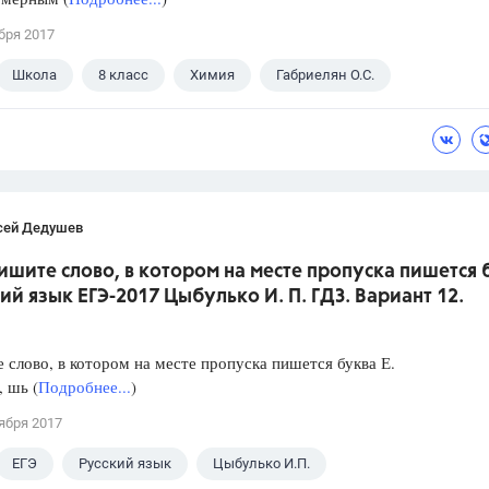
бря 2017
Школа
8 класс
Химия
Габриелян О.С.
сей Дедушев
ишите слово, в котором на месте пропуска пишется 
кий язык ЕГЭ-2017 Цыбулько И. П. ГДЗ. Вариант 12.
слово, в котором на месте пропуска пишется буква Е.
, шь (
Подробнее...
)
ября 2017
ЕГЭ
Русский язык
Цыбулько И.П.