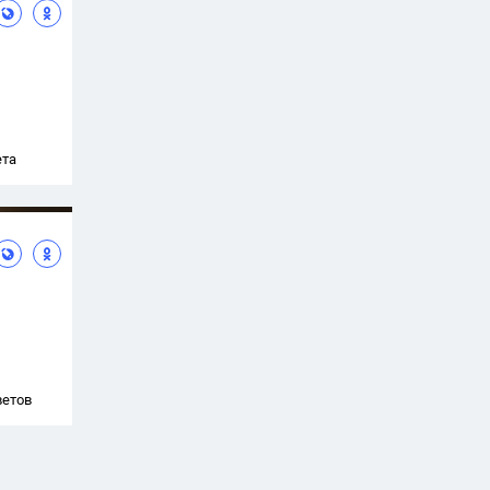
ета
ветов