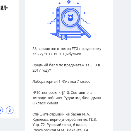
36 вариантов ответов ЕГЭ по русскому
языку 2017. И. П. Цыбулько
Средний балл по предметам за ЕГЭ в
2017 году?
Лабораторная 1. Физика 7 класс
№10. вопросы к §1-3. Составьте в
тетради таблицу. Рудзитис, Фельдман
8 класс химия
Спишите отрывки из басен И. А.
Крылова, верно употребляя не. ГДЗ,
Упр. 72, Русский язык, 6 класс,
Разумовская М.М., Леканта П.А.