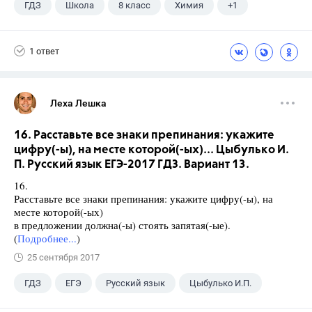
ГДЗ
Школа
8 класс
Химия
+1
Габриелян О.С.
1 ответ
Леха Лешка
16. Расставьте все знаки препинания: укажите
цифру(-ы), на месте которой(-ых)... Цыбулько И.
П. Русский язык ЕГЭ-2017 ГДЗ. Вариант 13.
16.
Расставьте все знаки препинания: укажите цифру(-ы), на
месте которой(-ых)
в предложении должна(-ы) стоять запятая(-ые).
(
Подробнее...
)
25 сентября 2017
ГДЗ
ЕГЭ
Русский язык
Цыбулько И.П.