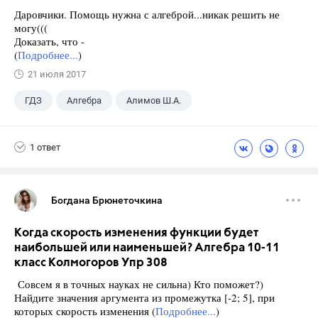
Даровчики. Помощь нужна с алгеброй...никак решить не
могу(((
Доказать, что -
(
Подробнее...
)
21 июля 2017
ГДЗ
Алгебра
Алимов Ш.А.
Школа
+1
9 класс
1 ответ
Богдана Брюнеточкина
Когда скорость изменения функции будет
наибольшей или наименьшей? Алгебра 10-11
класс Колмогоров Упр 308
Совсем я в точных науках не сильна) Кто поможет?)
Найдите значения аргумента из промежутка [-2; 5], при
которых скорость изменения (
Подробнее...
)