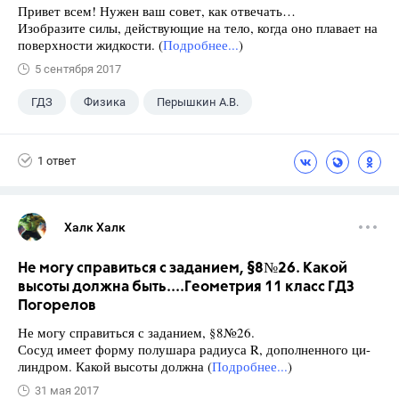
Привет всем! Нужен ваш совет, как отвечать…
Изобразите силы, действующие на тело, когда оно плавает на
поверхности жидкости. (
Подробнее...
)
5 сентября 2017
ГДЗ
Физика
Перышкин А.В.
Школа
+1
7 класс
1 ответ
Халк Халк
Не могу справиться с заданием, §8№26. Какой
высоты должна быть....Геометрия 11 класс ГДЗ
Погорелов
Не могу справиться с заданием, §8№26.
Сосуд имеет форму полушара радиуса R, дополненного ци-
линдром. Какой высоты должна (
Подробнее...
)
31 мая 2017