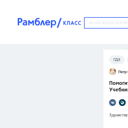
?
ГДЗ
Популярные тем
Петр
ГДЗ
67571
ответ
Помогит
ЕГЭ
Учебни
3273
ответа
ОГЭ
3460
ответов
Здравству
ФИПИ
30
ответов