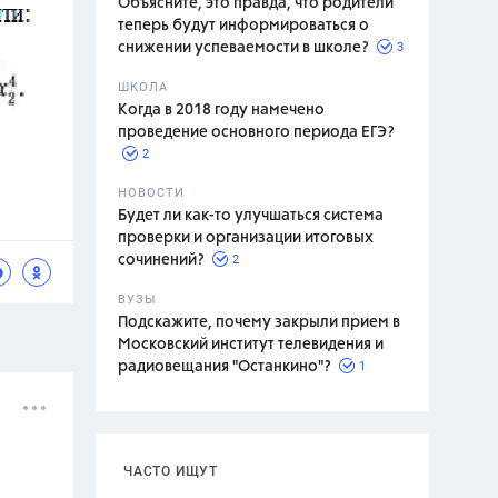
Объясните, это правда, что родители
теперь будут информироваться о
3
снижении успеваемости в школе?
ШКОЛА
спитание
Когда в 2018 году намечено
проведение основного периода ЕГЭ?
2
НОВОСТИ
Будет ли как-то улучшаться система
проверки и организации итоговых
2
сочинений?
ВУЗЫ
Подскажите, почему закрыли прием в
Московский институт телевидения и
1
радиовещания "Останкино"?
ЧАСТО ИЩУТ