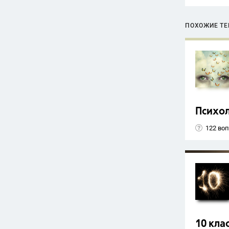
ПОХОЖИЕ Т
Психо
122 во
10 кла