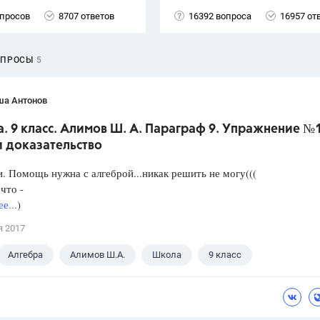
опросов
8707 ответов
16392 вопроса
16957 от
ОПРОСЫ
5
ша Антонов
. 9 класс. Алимов Ш. А. Параграф 9. Упражнение №
и доказательство
. Помощь нужна с алгеброй...никак решить не могу(((
что -
е...
)
я 2017
Алгебра
Алимов Ш.А.
Школа
9 класс