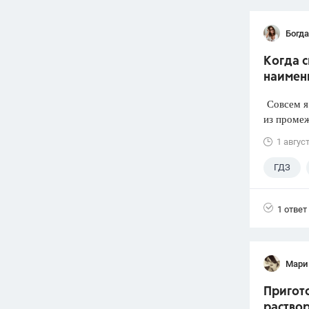
Богд
Когда 
наимен
Совсем я 
из промеж
1 авгус
ГДЗ
1 ответ
Мари
Пригото
раствор