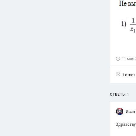
Вузы
1752
ответа
Олимпиады
82
ответа
Spotlight
1551
ответ
11 мая 
ГИА
280
ответов
1 ответ
ОТВЕТЫ
1
Иван
Здравству