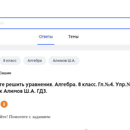
Ответы
Темы
8 класс
Алгебра
Алимов Ш.А.
ы
Домашнее задание
Русский язык,
Химия,
Геометрия,
 Сашин
Обществознание,
Физика
е решить уравнения. Алгебра. 8 класс. Гл.№4. Упр.
Школа
к Алимов Ш.А. ГДЗ.
9 класс,
8 класс,
11 класс,
10 клас
6 класс,
4 класс,
5 класс,
1 класс,
Учебники
йте! Помогите с заданием:
Разумовская М.М.,
Габриелян О.С
Рудзитис Г.Е.,
Цыбулько И.П.,
Атан