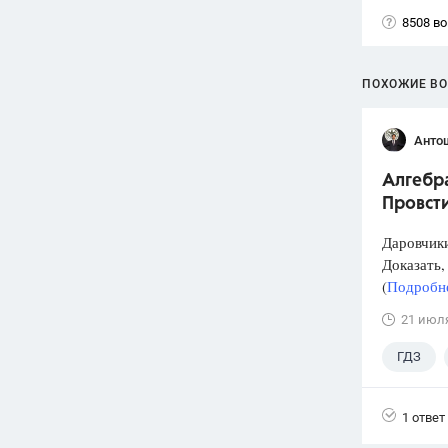
8508 в
ПОХОЖИЕ В
Анто
Алгебра
Провст
Даровчики
Доказать, 
(
Подробне
21 июл
ГДЗ
1 ответ