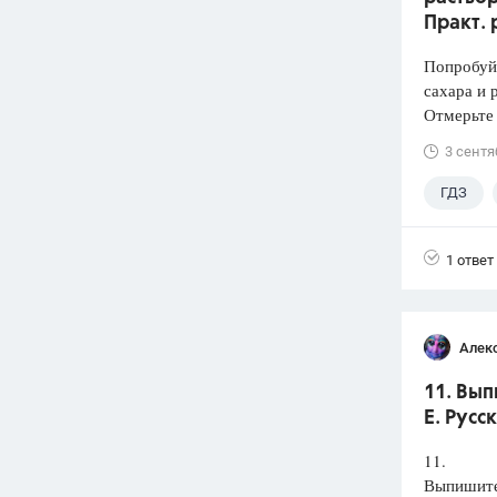
Практ. 
Попробуй
сахара и 
Отмерьте
3 сентя
ГДЗ
1 ответ
Алек
11. Вып
Е. Русс
11.
Выпишите 