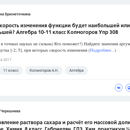
ана Брюнеточкина
скорость изменения функции будет наибольшей или
ьшей? Алгебра 10-11 класс Колмогоров Упр 308
в точных науках не сильна) Кто поможет?) Найдите значения аргу
утка [-2; 5], при которых скорость изменения (
Подробнее...
)
та 2017
11 класс
Колмогоров А.Н.
Алгебра
 Черешнева
вление раствора сахара и расчёт его массовой доли
е. Химия. 8 класс. Габриелян. ГДЗ. Хим. практикум №