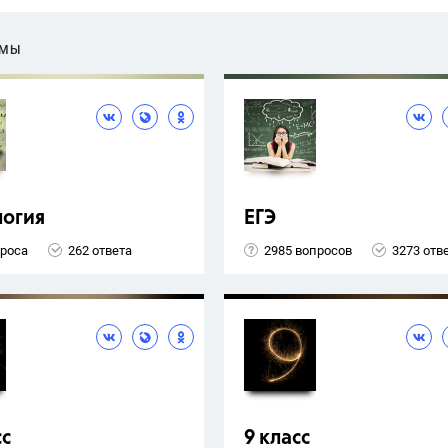
ЕМЫ
логия
ЕГЭ
проса
262 ответа
2985 вопросов
3273 отв
сс
9 класс