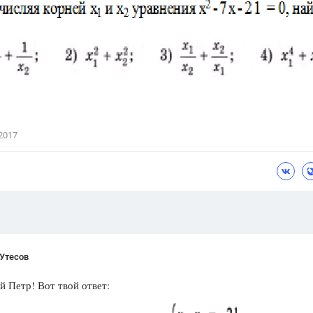
Цветков Л. А.
Психология
Отношения,
Любовь,
Красота,
Во
ПОКАЗАТЬ ВСЕ
2017
 Утесов
й Петр! Вот твой ответ: