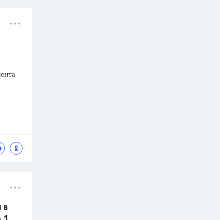
мента
 в
 1.