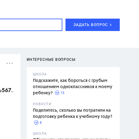
ЗАДАТЬ ВОПРОС
ИНТЕРЕСНЫЕ ВОПРОСЫ
ШКОЛА
Подскажите, как бороться с грубым
отношением одноклассников к моему
№567.
15
ребенку?
с,
7 класс,
НОВОСТИ
2 класс
Поделитесь, сколько вы потратили на
подготовку ребенка к учебному году?
8
.,
ШКОЛА
асян Л.С.,