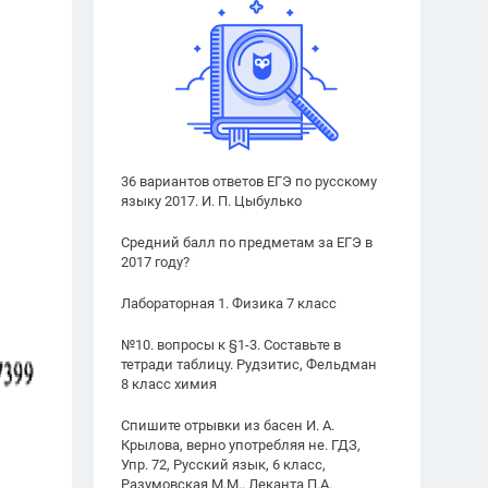
36 вариантов ответов ЕГЭ по русскому
языку 2017. И. П. Цыбулько
Средний балл по предметам за ЕГЭ в
2017 году?
Лабораторная 1. Физика 7 класс
№10. вопросы к §1-3. Составьте в
тетради таблицу. Рудзитис, Фельдман
8 класс химия
Спишите отрывки из басен И. А.
Крылова, верно употребляя не. ГДЗ,
Упр. 72, Русский язык, 6 класс,
Разумовская М.М., Леканта П.А.