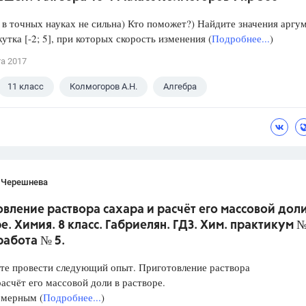
в точных науках не сильна) Кто поможет?) Найдите значения аргу
утка [-2; 5], при которых скорость изменения (
Подробнее...
)
та 2017
11 класс
Колмогоров А.Н.
Алгебра
 Черешнева
вление раствора сахара и расчёт его массовой доли
е. Химия. 8 класс. Габриелян. ГДЗ. Хим. практикум №
работа № 5.
те провести следующий опыт. Приготовление раствора
расчёт его массовой доли в растворе.
 мерным (
Подробнее...
)