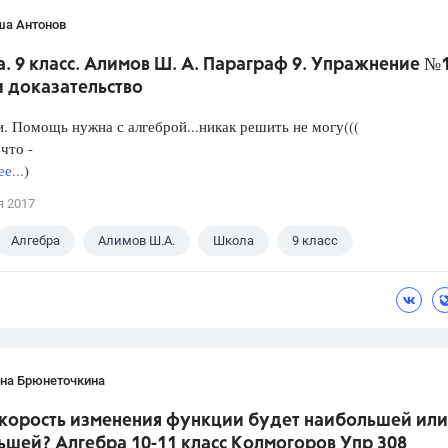
ша Антонов
. 9 класс. Алимов Ш. А. Параграф 9. Упражнение №
и доказательство
. Помощь нужна с алгеброй...никак решить не могу(((
что -
е...
)
я 2017
Алгебра
Алимов Ш.А.
Школа
9 класс
ана Брюнеточкина
скорость изменения функции будет наибольшей или
ьшей? Алгебра 10-11 класс Колмогоров Упр 308