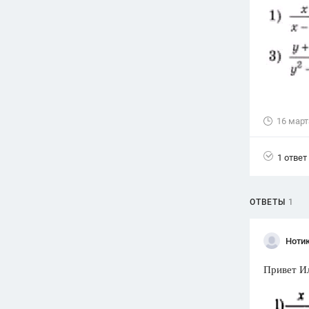
Вузы
1752
ответа
Олимпиады
82
ответа
Spotlight
1551
ответ
16 март
ГИА
280
ответов
1 ответ
ОТВЕТЫ
1
Нотик
Привет Ил