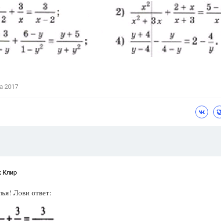
Цветков Л. А.
Психология
Отношения,
Любовь,
Красота,
Во
ПОКАЗАТЬ ВСЕ
а 2017
 Клир
ья! Лови ответ: