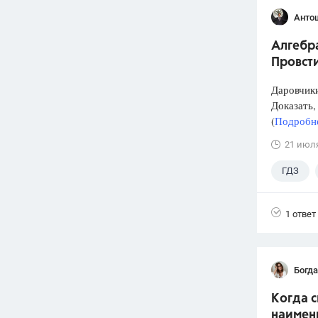
Анто
Алгебра
Провст
Даровчики
Доказать, 
(
Подробне
21 июл
ГДЗ
1 ответ
Богд
Когда 
наимен