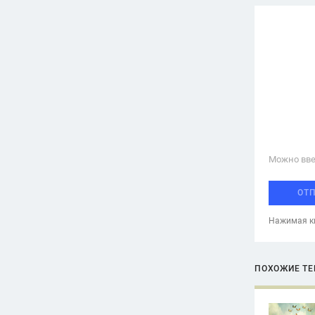
Можно вве
ОТ
Нажимая кн
ПОХОЖИЕ Т