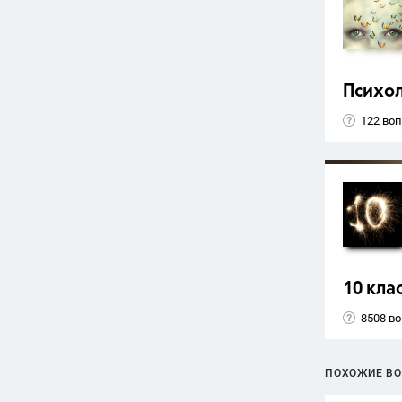
Психо
122 во
10 кла
8508 в
ПОХОЖИЕ В