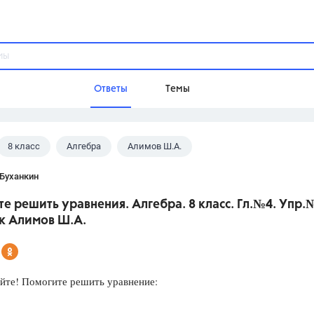
Ответы
Темы
8 класс
Алгебра
Алимов Ш.А.
ы
Домашнее задание
Русский язык,
Химия,
Геометрия,
 Буханкин
Обществознание,
Физика
е решить уравнения. Алгебра. 8 класс. Гл.№4. Упр.
Школа
к Алимов Ш.А.
9 класс,
8 класс,
11 класс,
10 клас
6 класс,
4 класс,
5 класс,
1 класс,
Учебники
йте! Помогите решить уравнение:
Разумовская М.М.,
Габриелян О.С
Рудзитис Г.Е.,
Цыбулько И.П.,
Атан