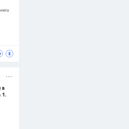
мента
 в
 1.