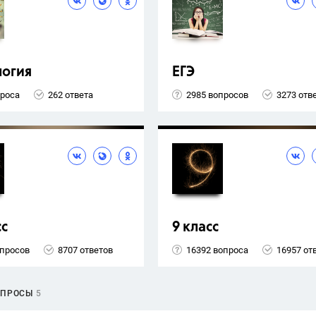
логия
ЕГЭ
проса
262 ответа
2985 вопросов
3273 отв
сс
9 класс
опросов
8707 ответов
16392 вопроса
16957 от
ОПРОСЫ
5