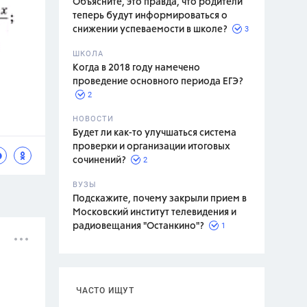
Объясните, это правда, что родители
теперь будут информироваться о
3
снижении успеваемости в школе?
ШКОЛА
спитание
Когда в 2018 году намечено
проведение основного периода ЕГЭ?
2
НОВОСТИ
Будет ли как-то улучшаться система
проверки и организации итоговых
2
сочинений?
ВУЗЫ
Подскажите, почему закрыли прием в
Московский институт телевидения и
1
радиовещания "Останкино"?
ЧАСТО ИЩУТ