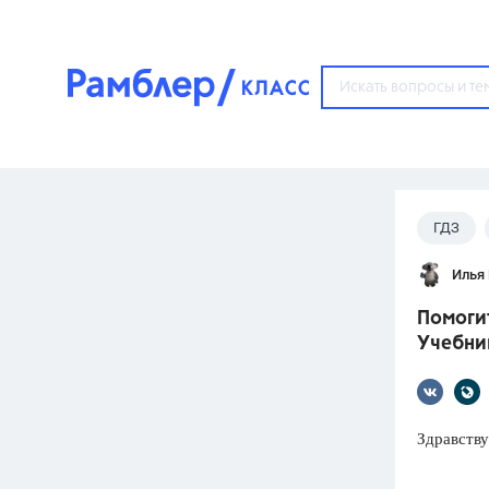
?
ГДЗ
Популярные тем
Илья
ГДЗ
67571
ответ
Помогит
ЕГЭ
Учебни
3273
ответа
ОГЭ
3460
ответов
Здравству
ФИПИ
30
ответов