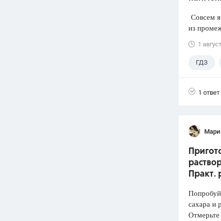
Совсем я 
из промеж
1 авгус
ГДЗ
1 ответ
Мари
Пригото
раствор
Практ. 
Попробуй
сахара и 
Отмерьте