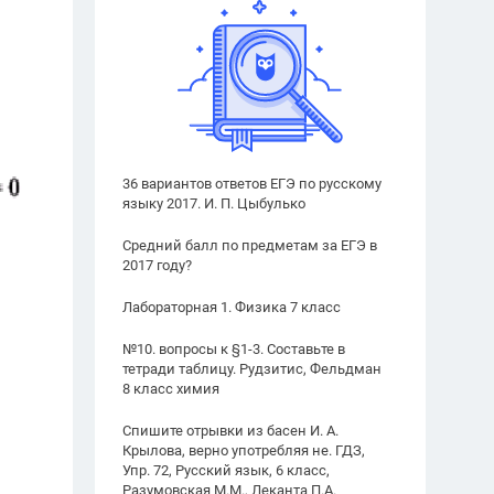
36 вариантов ответов ЕГЭ по русскому
языку 2017. И. П. Цыбулько
Средний балл по предметам за ЕГЭ в
2017 году?
Лабораторная 1. Физика 7 класс
№10. вопросы к §1-3. Составьте в
тетради таблицу. Рудзитис, Фельдман
8 класс химия
Спишите отрывки из басен И. А.
Крылова, верно употребляя не. ГДЗ,
Упр. 72, Русский язык, 6 класс,
Разумовская М.М., Леканта П.А.