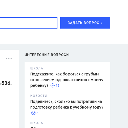
ЗАДАТЬ ВОПРОС
ИНТЕРЕСНЫЕ ВОПРОСЫ
ШКОЛА
Подскажите, как бороться с грубым
отношением одноклассников к моему
№536.
15
ребенку?
с,
7 класс,
НОВОСТИ
2 класс
Поделитесь, сколько вы потратили на
подготовку ребенка к учебному году?
8
.,
ШКОЛА
асян Л.С.,