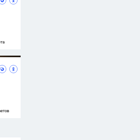
ета
ветов