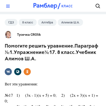
?
ГДЗ
8 класс
Алгебра
Алимов Ш.А.
Тусечка CROlik
Помогите решить уравнение.Параграф
№1.Упражнение№17. 8 класс.Учебник
Алимов Ш.А.
Вот эти уравнения:
№17 1) (3x - 1)(х + 5) = 0; 2) (2x + 3)(х + 1) =
0;