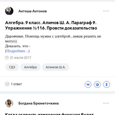
Антоша Антонов
Алгебра. 9 класс. Алимов Ш. А. Параграф 9.
Упражнение №116. Провсти доказательство
Даровчики. Помощь нужна с алгеброй...никак решить не
могу(((
Доказать, что -
(
Подробнее...
)
21 июля 2017
ГДЗ
Алгебра
Алимов Ш.А.
Школа
+1
9 класс
1 ответ
Богдана Брюнеточкина