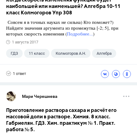
Когда скорость изменения функции будет
наибольшей или наименьшей? Алгебра 10-11
класс Колмогоров Упр 308
Совсем я в точных науках не сильна) Кто поможет?)
Найдите значения аргумента из промежутка [-2; 5], при
которых скорость изменения (
Подробнее...
)
1 августа 2017
ГДЗ
11 класс
Колмогоров А.Н.
Алгебра
1 ответ
Мари Черешнева
Приготовление раствора сахара и расчёт его
массовой доли в растворе. Химия. 8 класс.
Габриелян. ГДЗ. Хим. практикум № 1. Практ.
работа № 5.