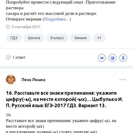
Попробуйте провести следующий опыт. Приготовление
раствора
сахара и расчёт его массовой доли в растворе.
Отмерьте мерным (
Подробнее...
)
3 сентября 2017
ГДЗ
Школа
8 класс
Химия
+1
Габриелян О.С.
1 ответ
Леха Лешка
16. Расставьте все знаки препинания: укажите
цифру(-ы), на месте которой(-ых)... Цыбулько И.
П. Русский язык ЕГЭ-2017 ГДЗ. Вариант 13.
16.
Расставьте все знаки препинания: укажите цифру(-ы), на
месте которой(-ых)
в предложении должна(-ы) стоять запятая(-ые).