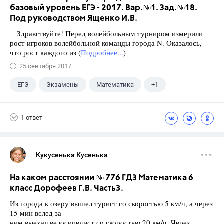
базовый уровень ЕГЭ - 2017. Вар.№1. Зад.№18.
Под руководством Ященко И.В.
Здравствуйте! Перед волейбольным турниром измерили
рост игроков волейбольной команды города N. Оказалось,
что рост каждого из (
Подробнее...
)
25 сентября 2017
ЕГЭ
Экзамены
Математика
+1
Ященко И.В.
1 ответ
Кукусенька Кусенька
На каком расстоянии № 776 ГДЗ Математика 6
класс Дорофеев Г.В. Часть3.
Из города к озеру вышел турист со скоростью 5 км/ч, а через
15 мин вслед за
ним выехал велосипедист со скоростью 20 км/ч. Через