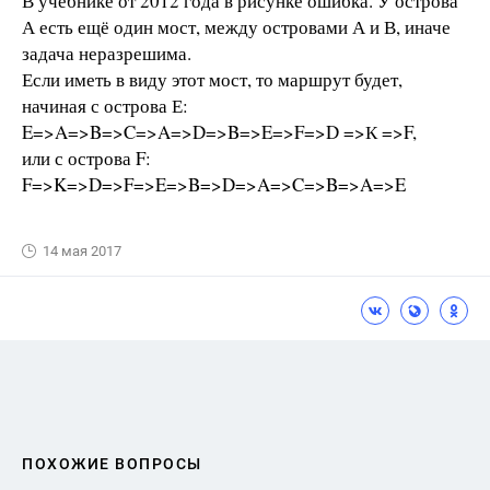
В учебнике от 2012 года в рисунке ошибка. У острова
А есть ещё один мост, между островами А и В, иначе
задача неразрешима.
Если иметь в виду этот мост, то маршрут будет,
начиная с острова Е:
E=>A=>B=>C=>A=>D=>B=>E=>F=>D =>К =>F,
или с острова F:
F=>K=>D=>F=>E=>B=>D=>A=>C=>B=>A=>E
14 мая 2017
ПОХОЖИЕ ВОПРОСЫ